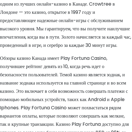
одним из лучших онлайн-казино в Канаде. Crowtree в
Лондоне — это казино, открытое в 1997 году и
предоставляющее надежные онлайн-игры с обслуживанием
высокого уровня. Мы гарантируем, что вы получите наилучшие
впечатления, когда вы в пути. Золото начисляется за каждый час,
проведенный в игре, и серебро за каждые 30 минут игры.
Обзоры казино Канада имеет Play Fortuna Casino,
получившее рейтинг девять из 10, когда речь идет о
безопасности пользователей. Темой казино является зодиак, и
название зодиака используется на главной странице и во всем
казино. Это включает в себя возможность совершать платежи с
помощью мобильных устройств, таких как Android и Apple
Iphones. Play Fortuna Casino может похвастаться рядом
вариантов оплаты, которые позволяют совершать как мелкие,
так и крупные транзакции. Казино Play Fortuna доступно для