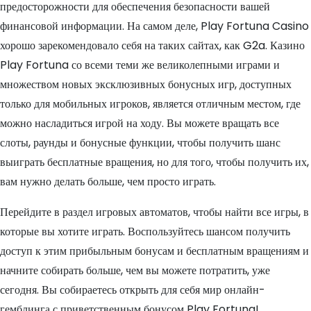
предосторожности для обеспечения безопасности вашей
финансовой информации. На самом деле, Play Fortuna Casino
хорошо зарекомендовало себя на таких сайтах, как G2a. Казино
Play Fortuna со всеми теми же великолепными играми и
множеством новых эксклюзивных бонусных игр, доступных
только для мобильных игроков, является отличным местом, где
можно насладиться игрой на ходу. Вы можете вращать все
слоты, раунды и бонусные функции, чтобы получить шанс
выиграть бесплатные вращения, но для того, чтобы получить их,
вам нужно делать больше, чем просто играть.
Перейдите в раздел игровых автоматов, чтобы найти все игры, в
которые вы хотите играть. Воспользуйтесь шансом получить
доступ к этим прибыльным бонусам и бесплатным вращениям и
начните собирать больше, чем вы можете потратить, уже
сегодня. Вы собираетесь открыть для себя мир онлайн-
гемблинга с приветственным бонусом Play Fortuna!