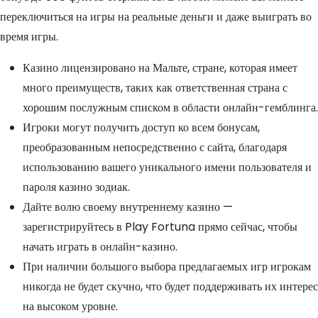
переключиться на игры на реальные деньги и даже выиграть во
время игры.
Казино лицензировано на Мальте, стране, которая имеет
много преимуществ, таких как ответственная страна с
хорошим послужным списком в области онлайн-гемблинга.
Игроки могут получить доступ ко всем бонусам,
преобразованным непосредственно с сайта, благодаря
использованию вашего уникального имени пользователя и
пароля казино зодиак.
Дайте волю своему внутреннему казино —
зарегистрируйтесь в Play Fortuna прямо сейчас, чтобы
начать играть в онлайн-казино.
При наличии большого выбора предлагаемых игр игрокам
никогда не будет скучно, что будет поддерживать их интерес
на высоком уровне.