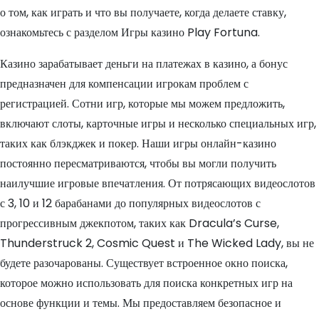
о том, как играть и что вы получаете, когда делаете ставку,
ознакомьтесь с разделом Игры казино Play Fortuna.
Казино зарабатывает деньги на платежах в казино, а бонус
предназначен для компенсации игрокам проблем с
регистрацией. Сотни игр, которые мы можем предложить,
включают слоты, карточные игры и несколько специальных игр,
таких как блэкджек и покер. Наши игры онлайн-казино
постоянно пересматриваются, чтобы вы могли получить
наилучшие игровые впечатления. От потрясающих видеослотов
с 3, 10 и 12 барабанами до популярных видеослотов с
прогрессивным джекпотом, таких как Dracula’s Curse,
Thunderstruck 2, Cosmic Quest и The Wicked Lady, вы не
будете разочарованы. Существует встроенное окно поиска,
которое можно использовать для поиска конкретных игр на
основе функции и темы. Мы предоставляем безопасное и