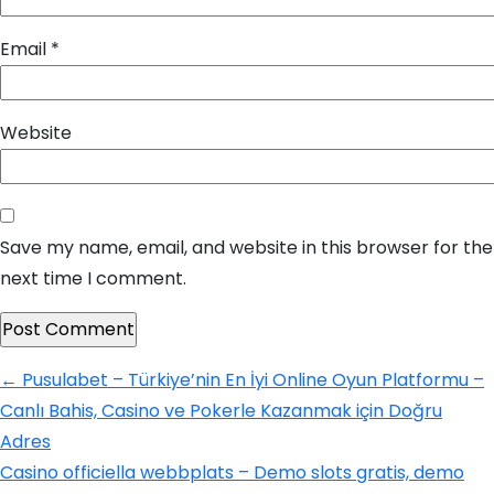
Email
*
Website
Save my name, email, and website in this browser for the
next time I comment.
Post
←
Pusulabet – Türkiye’nin En İyi Online Oyun Platformu –
navigation
Canlı Bahis, Casino ve Pokerle Kazanmak için Doğru
Adres
Casino officiella webbplats – Demo slots gratis, demo