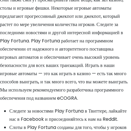
столы и игровые фишки. Некоторые игровые автоматы
предлагают прогрессивный джекпот или джекпот, который
растет по мере увеличения количества игроков. Следите за
последними новостями и другой интересной информацией в
Play Fortuna. Play Fortuna работает на программном
обеспечении от надежного и авторитетного поставщика
игровых автоматов и обеспечивает очень высокий уровень
безопасности для всех ваших транзакций. Играть в наши
игровые автоматы — это как играть в казино — есть так много
способов выиграть, и так много всего, что вы можете выиграть.
Мы используем рекомендуемого разработчика программного
обеспечения под названием eCOGRA.
Следите за новостями Play Fortuna в Твиттере, лайкайте
нас в Facebook и присоединяйтесь к нам на Reddit.
Слоты в Play Fortuna созданы для того, чтобы у игроков