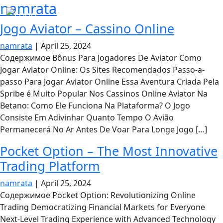
namrata
Jogo Aviator – Cassino Online
namrata
|
April 25, 2024
Содержимое Bônus Para Jogadores De Aviator Como
Jogar Aviator Online: Os Sites Recomendados Passo-a-
passo Para Jogar Aviator Online Essa Aventura Criada Pela
Spribe é Muito Popular Nos Cassinos Online Aviator Na
Betano: Como Ele Funciona Na Plataforma? O Jogo
Consiste Em Adivinhar Quanto Tempo O Avião
Permanecerá No Ar Antes De Voar Para Longe Jogo […]
Pocket Option – The Most Innovative
Trading Platform
namrata
|
April 25, 2024
Содержимое Pocket Option: Revolutionizing Online
Trading Democratizing Financial Markets for Everyone
Next-Level Trading Experience with Advanced Technology