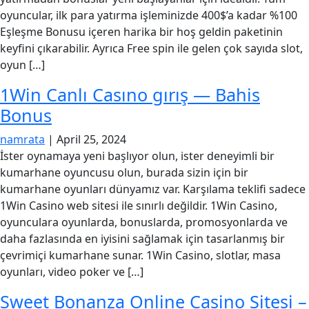
oyuncular, ilk para yatırma işleminizde 400$’a kadar %100
Eşleşme Bonusu içeren harika bir hoş geldin paketinin
keyfini çıkarabilir. Ayrıca Free spin ile gelen çok sayıda slot,
oyun […]
1Win Canlı Casıno gırış — Bahis
Bonus
namrata
|
April 25, 2024
İster oynamaya yeni başlıyor olun, ister deneyimli bir
kumarhane oyuncusu olun, burada sizin için bir
kumarhane oyunları dünyamız var. Karşılama teklifi sadece
1Win Casino web sitesi ile sınırlı değildir. 1Win Casino,
oyunculara oyunlarda, bonuslarda, promosyonlarda ve
daha fazlasında en iyisini sağlamak için tasarlanmış bir
çevrimiçi kumarhane sunar. 1Win Casino, slotlar, masa
oyunları, video poker ve […]
Sweet Bonanza Online Casino Sitesi –