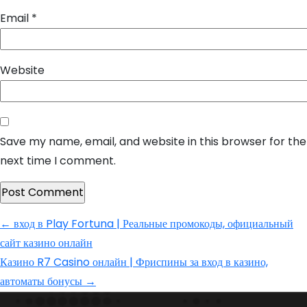
Email
*
Website
Save my name, email, and website in this browser for the
next time I comment.
Post
←
вход в Play Fortuna | Реальные промокоды, официальный
navigation
сайт казино онлайн
Казино R7 Casino онлайн | Фриспины за вход в казино,
автоматы бонусы
→