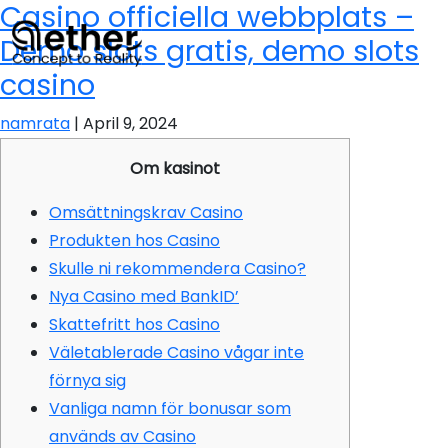
Casino officiella webbplats –
Demo slots gratis, demo slots
casino
namrata
|
April 9, 2024
Om kasinot
Omsättningskrav Casino
Produkten hos Casino
Skulle ni rekommendera Casino?
Nya Casino med BankID’
Skattefritt hos Casino
Väletablerade Casino vågar inte
förnya sig
Vanliga namn för bonusar som
används av Casino