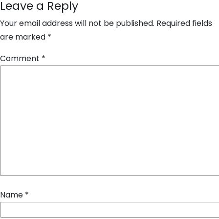
Leave a Reply
Your email address will not be published.
Required fields
are marked
*
Comment
*
Name
*