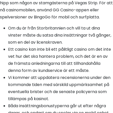
hipp som någon av stamgästerna på Vegas Strip. För att
nå casinomobilen, använd GG Casino-appen eller
spelversioner av BingoGo för mobil och surfplatta.
Om du är från Storbritannien och vill ta ut dina
vinster måste du satsa dina insättningar två gånger,
som en del av licenskraven.
Ett casino kan inte bli ett pålitligt casino om det inte
vet hur det ska hantera problem, och det är en av
de främsta anledningarna till att tillhandahålla
denna form av kundservice är ett måste.
Vi kommer att uppdatera recensionerna under den
kommande tiden med särskild uppmärksamhet på
eventuella brister och de senaste policyerna som
tillämpas på kasinot.
Båda insättningsbonustyperna går ut efter några
dagar, och endast om du spelar via en mobil enhet