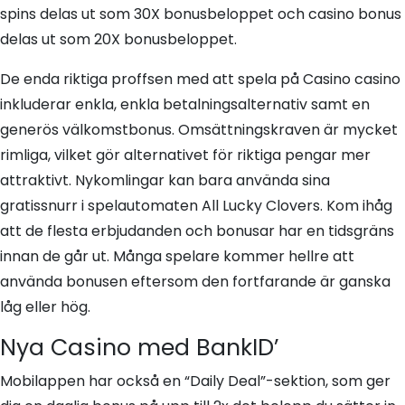
spins delas ut som 30X bonusbeloppet och casino bonus
delas ut som 20X bonusbeloppet.
De enda riktiga proffsen med att spela på Casino casino
inkluderar enkla, enkla betalningsalternativ samt en
generös välkomstbonus. Omsättningskraven är mycket
rimliga, vilket gör alternativet för riktiga pengar mer
attraktivt. Nykomlingar kan bara använda sina
gratissnurr i spelautomaten All Lucky Clovers. Kom ihåg
att de flesta erbjudanden och bonusar har en tidsgräns
innan de går ut. Många spelare kommer hellre att
använda bonusen eftersom den fortfarande är ganska
låg eller hög.
Nya Casino med BankID’
Mobilappen har också en “Daily Deal”-sektion, som ger