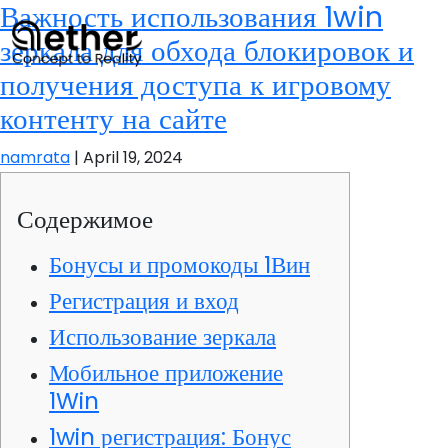
Важность использования 1win
зеркала для обхода блокировок и
получения доступа к игровому
контенту на сайте
namrata
|
April 19, 2024
Содержимое
Бонусы и промокоды 1Вин
Регистрация и вход
Использование зеркала
Мобильное приложение
1Win
1win регистрация: Бонус