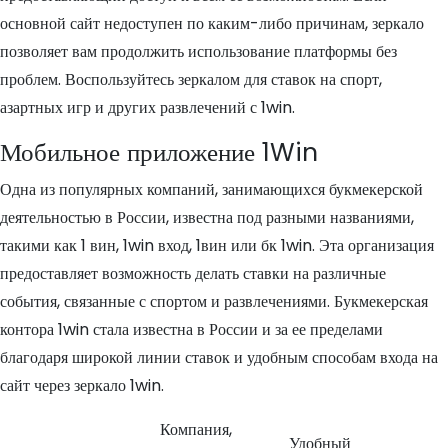
основной сайт недоступен по каким-либо причинам, зеркало
позволяет вам продолжить использование платформы без
проблем. Воспользуйтесь зеркалом для ставок на спорт,
азартных игр и других развлечений с 1win.
Мобильное приложение 1Win
Одна из популярных компаний, занимающихся букмекерской
деятельностью в России, известна под разными названиями,
такими как 1 вин, 1win вход, 1вин или бк 1win. Эта организация
предоставляет возможность делать ставки на различные
события, связанные с спортом и развлечениями. Букмекерская
контора 1win стала известна в России и за ее пределами
благодаря широкой линии ставок и удобным способам входа на
сайт через зеркало 1win.
Компания,
Удобный