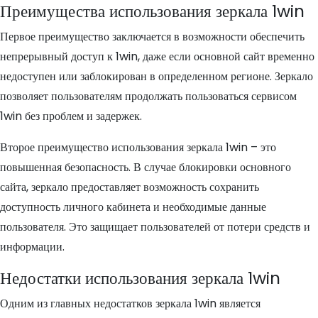
Преимущества использования зеркала 1win
Первое преимущество заключается в возможности обеспечить
непрерывный доступ к 1win, даже если основной сайт временно
недоступен или заблокирован в определенном регионе. Зеркало
позволяет пользователям продолжать пользоваться сервисом
1win без проблем и задержек.
Второе преимущество использования зеркала 1win – это
повышенная безопасность. В случае блокировки основного
сайта, зеркало предоставляет возможность сохранить
доступность личного кабинета и необходимые данные
пользователя. Это защищает пользователей от потери средств и
информации.
Недостатки использования зеркала 1win
Одним из главных недостатков зеркала 1win является