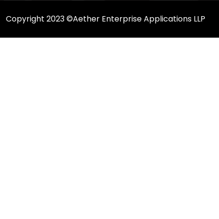
Copyright 2023 ©Aether Enterprise Applications LLP