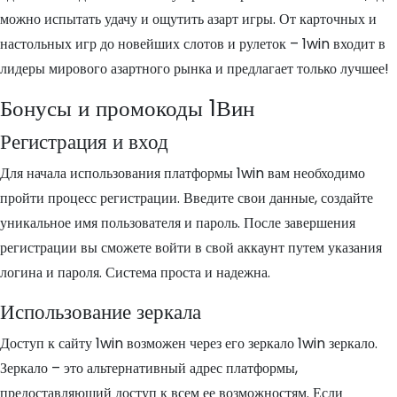
можно испытать удачу и ощутить азарт игры. От карточных и
настольных игр до новейших слотов и рулеток – 1win входит в
лидеры мирового азартного рынка и предлагает только лучшее!
Бонусы и промокоды 1Вин
Регистрация и вход
Для начала использования платформы 1win вам необходимо
пройти процесс регистрации. Введите свои данные, создайте
уникальное имя пользователя и пароль. После завершения
регистрации вы сможете войти в свой аккаунт путем указания
логина и пароля. Система проста и надежна.
Использование зеркала
Доступ к сайту 1win возможен через его зеркало 1win зеркало.
Зеркало – это альтернативный адрес платформы,
предоставляющий доступ к всем ее возможностям. Если