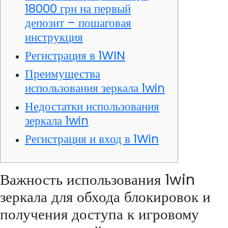
18000 грн на первый
депозит – пошаговая
инструкция
Регистрация в 1WIN
Преимущества
использования зеркала 1win
Недостатки использования
зеркала 1win
Регистрация и вход в 1Win
Важность использования 1win
зеркала для обхода блокировок и
получения доступа к игровому