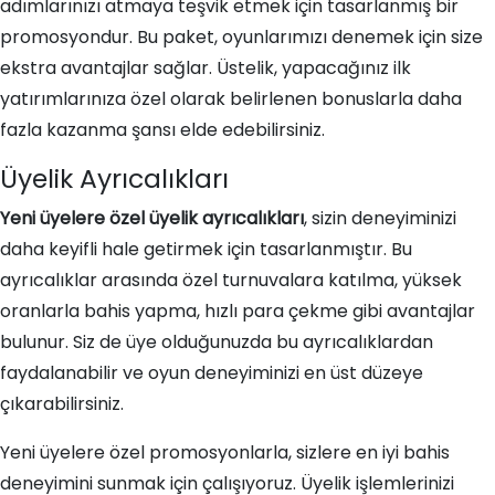
adımlarınızı atmaya teşvik etmek için tasarlanmış bir
promosyondur. Bu paket, oyunlarımızı denemek için size
ekstra avantajlar sağlar. Üstelik, yapacağınız ilk
yatırımlarınıza özel olarak belirlenen bonuslarla daha
fazla kazanma şansı elde edebilirsiniz.
Üyelik Ayrıcalıkları
Yeni üyelere özel üyelik ayrıcalıkları
, sizin deneyiminizi
daha keyifli hale getirmek için tasarlanmıştır. Bu
ayrıcalıklar arasında özel turnuvalara katılma, yüksek
oranlarla bahis yapma, hızlı para çekme gibi avantajlar
bulunur. Siz de üye olduğunuzda bu ayrıcalıklardan
faydalanabilir ve oyun deneyiminizi en üst düzeye
çıkarabilirsiniz.
Yeni üyelere özel promosyonlarla, sizlere en iyi bahis
deneyimini sunmak için çalışıyoruz. Üyelik işlemlerinizi