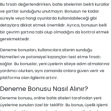
Bu fırsatı değerlendirirken, bahis sitelerinin belirli kurallar
ve şartlar sunduğunu unutmayın. Bonusun ne kadar
süreyle veya hangi oyunlarda kullanılabileceği gibi
detaylara dikkat etmek önemlidir. Ayrıca, bonusun belli
bir çevrim şartına tabi olup olmadığını da kontrol etmek
gerekmektedir.
Deneme bonusları, kullanıcılara sitenin sunduğu
hizmetleri ve potansiyel kazançları test etme fırsatı
sağlar. Bu bonuslar, yeni üyelerin siteye adım atmalarına
yardımcı olurken, aynı zamanda onlara güven verir ve
platforma olan ilgilerini artırır.
Deneme Bonusu Nasıl Alınır?
Deneme bonusu, online bahis siteleri tarafından yeni
üyelerine sunulan özel bir tekliftir. Bu bonus, üyelik işlemi