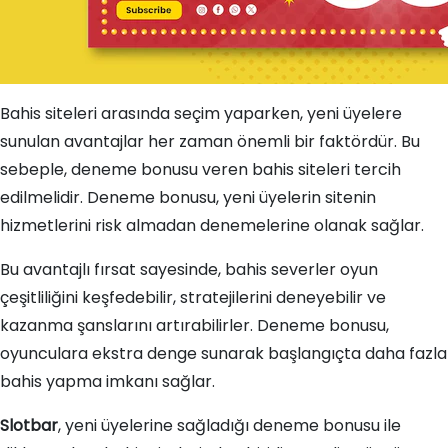
Bahis siteleri arasında seçim yaparken, yeni üyelere
sunulan avantajlar her zaman önemli bir faktördür. Bu
sebeple, deneme bonusu veren bahis siteleri tercih
edilmelidir. Deneme bonusu, yeni üyelerin sitenin
hizmetlerini risk almadan denemelerine olanak sağlar.
Bu avantajlı fırsat sayesinde, bahis severler oyun
çeşitliliğini keşfedebilir, stratejilerini deneyebilir ve
kazanma şanslarını artırabilirler. Deneme bonusu,
oyunculara ekstra denge sunarak başlangıçta daha fazla
bahis yapma imkanı sağlar.
Slotbar
, yeni üyelerine sağladığı deneme bonusu ile