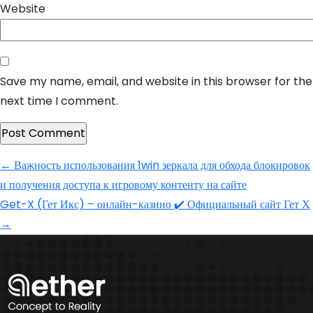
Website
Save my name, email, and website in this browser for the
next time I comment.
Post
←
Важность использования 1win зеркала для обхода блокировок
navigation
и получения доступа к игровому контенту на сайте
Get-X (Гет Икс) – онлайн-казино ✔️ Официальный сайт Гет Х
→