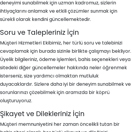
deneyimi sunabilmek için uzman kadromuz, sizlerin
ihtiyaçlarını anlamak ve etkili çözümler sunmak için
sürekli olarak kendini güncellemektedir.
Soru ve Talepleriniz İçin
Müşteri Hizmetleri Ekibimiz, her türlü soru ve talebinizi
cevaplamak için burada sizinle birlikte çalışmayı bekliyor.
Üyelik bilgileriniz, ödeme işlemleri, bahis seçenekleri veya
sitedeki diğer güncellemeler hakkında neler öğrenmek
isterseniz, size yardımcı olmaktan mutluluk
duyacaklardır. Sizlere daha iyi bir deneyim sunabilmek ve
sorunlarınızı çözebilmek için aramızda bir köprü
oluşturuyoruz.
Şikayet ve Dilekleriniz İçin
Müşteri memnuniyetini her zaman öncelikli tutan bir