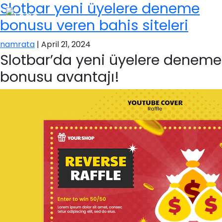
Slotbar yeni üyelere deneme
bonusu veren bahis siteleri
namrata
|
April 21, 2024
Slotbar’da yeni üyelere deneme
bonusu avantajı!