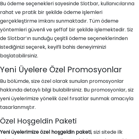
Bu ödeme seçenekleri sayesinde Slotbar, kullanıcılarına
rahat ve pratik bir şekilde ödeme işlemleri
gerçekleştirme imkanı sunmaktadır. Tüm ödeme
yöntemleri güvenli ve şeffaf bir şekilde işlemektedir. Siz
de Slotbar’ın sunduğu çeşitli ödeme seçeneklerinden
istediğinizi seçerek, keyifli bahis deneyiminizi
başlatabilirsiniz.
Yeni Üyelere Özel Promosyonlar
Bu bölümde, size özel olarak sunulan promosyonlar
hakkında detaylı bilgi bulabilirsiniz. Bu promosyonlar, siz
yeni üyelerimize yönelik özel fırsatlar sunmak amacıyla
tasarlanmıştır.
Özel Hoşgeldin Paketi
Yeni üyelerimize özel hoşgeldin paketi
, sizi sitede ilk