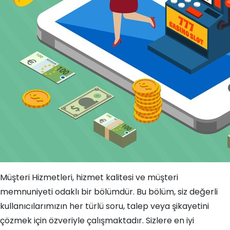
Müşteri Hizmetleri, hizmet kalitesi ve müşteri
memnuniyeti odaklı bir bölümdür. Bu bölüm, siz değerli
kullanıcılarımızın her türlü soru, talep veya şikayetini
çözmek için özveriyle çalışmaktadır. Sizlere en iyi