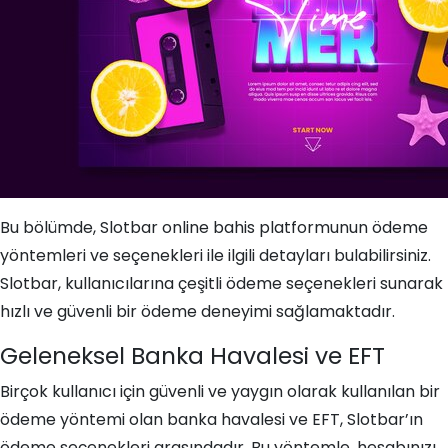
Bu bölümde, Slotbar online bahis platformunun ödeme
yöntemleri ve seçenekleri ile ilgili detayları bulabilirsiniz.
Slotbar, kullanıcılarına çeşitli ödeme seçenekleri sunarak
hızlı ve güvenli bir ödeme deneyimi sağlamaktadır.
Geleneksel Banka Havalesi ve EFT
Birçok kullanıcı için güvenli ve yaygın olarak kullanılan bir
ödeme yöntemi olan banka havalesi ve EFT, Slotbar’ın
ödeme seçenekleri arasındadır. Bu yöntemle, hesabınızı