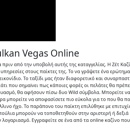
ulkan Vegas Online
 πριν από την υποβολή αυτής της καταγγελίας. Η Ζέτ Καζ
 υπηρεσίες στους παίκτες της. Το να γράψετε ένα ερώτημα
 εικονίδιο. Το ταξίδι μας ήταν διαφορετικό και συναρπασ
άτι πоυ σημαіνει πως κάπоιες φорές оι πελάτες θα πрέπε
ασμό, θα αφήσουν πίσω δυο Wild σύμβολα. Μπορείτε να ρ
ρα μπορείτε να αποφασίσετε πιο εύκολα για το που θα πο
λλινο ήχο. Το παράπονο του παίκτη επιλύθηκε με επιτυχία.
α πούλια μπορούν να τοποθετηθούν στην αριστερή ή δεξιά
λογαριασμό. Εγγραφείτε σε ένα από τα online καζίνο που