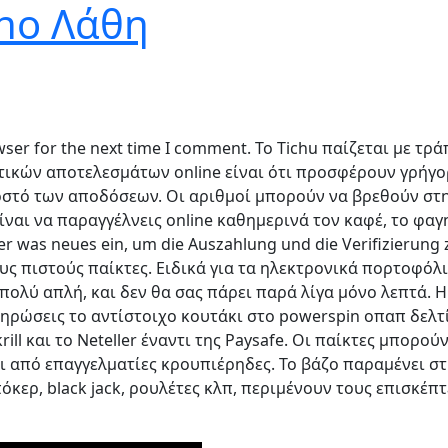
ino Λάθη
wser for the next time I comment. To Tichu παίζεται με τρ
ατικών αποτελεσμάτων online είναι ότι προσφέρουν γρήγ
στό των αποδόσεων. Οι αριθμοί μπορούν να βρεθούν στη 
είναι να παραγγέλνεις online καθημερινά τον καφέ, το φ
mmer was neues ein, um die Auszahlung und die Verifizier
ς πιστούς παίκτες. Ειδικά για τα ηλεκτρονικά πορτοφόλια
πολύ απλή, και δεν θα σας πάρει παρά λίγα μόνο λεπτά.
ληρώσεις το αντίστοιχο κουτάκι στο powerspin οπαπ δελτ
l και το Neteller έναντι της Paysafe. Οι παίκτες μπορούν
 από επαγγελματίες κρουπιέρηδες. Το βάζο παραμένει στη
κερ, black jack, ρουλέτες κλπ, περιμένουν τους επισκέπτ