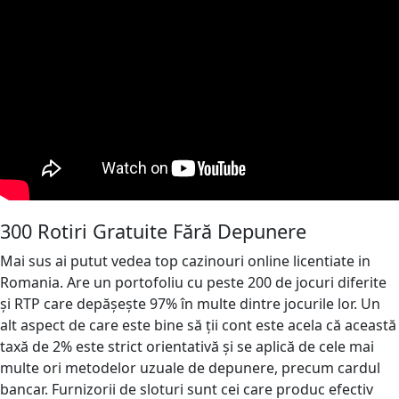
300 Rotiri Gratuite Fără Depunere
Mai sus ai putut vedea top cazinouri online licentiate in
Romania. Are un portofoliu cu peste 200 de jocuri diferite
și RTP care depășește 97% în multe dintre jocurile lor. Un
alt aspect de care este bine să ții cont este acela că această
taxă de 2% este strict orientativă și se aplică de cele mai
multe ori metodelor uzuale de depunere, precum cardul
bancar. Furnizorii de sloturi sunt cei care produc efectiv