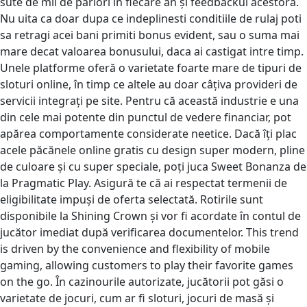
sute de mii de pariori în fiecare an și feedbackul acestora.
Nu uita ca doar dupa ce indeplinesti conditiile de rulaj poti
sa retragi acei bani primiti bonus evident, sau o suma mai
mare decat valoarea bonusului, daca ai castigat intre timp.
Unele platforme oferă o varietate foarte mare de tipuri de
sloturi online, în timp ce altele au doar câțiva provideri de
servicii integrați pe site. Pentru că această industrie e una
din cele mai potente din punctul de vedere financiar, pot
apărea comportamente considerate neetice. Dacă îți plac
acele păcănele online gratis cu design super modern, pline
de culoare și cu super speciale, poți juca Sweet Bonanza de
la Pragmatic Play. Asigură te că ai respectat termenii de
eligibilitate impuși de oferta selectată. Rotirile sunt
disponibile la Shining Crown și vor fi acordate în contul de
jucător imediat după verificarea documentelor. This trend
is driven by the convenience and flexibility of mobile
gaming, allowing customers to play their favorite games
on the go. În cazinourile autorizate, jucătorii pot găsi o
varietate de jocuri, cum ar fi sloturi, jocuri de masă și