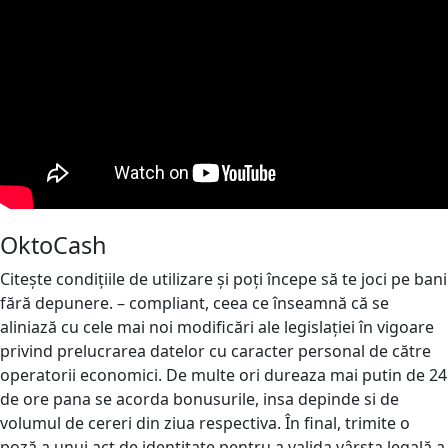
OktoCash
Citește condițiile de utilizare și poți începe să te joci pe bani
fără depunere. – compliant, ceea ce înseamnă că se
aliniază cu cele mai noi modificări ale legislației în vigoare
privind prelucrarea datelor cu caracter personal de către
operatorii economici. De multe ori dureaza mai putin de 24
de ore pana se acorda bonusurile, insa depinde si de
volumul de cereri din ziua respectiva. În final, trimite o
poză a unui act de identitate pentru a valida vârsta legală a