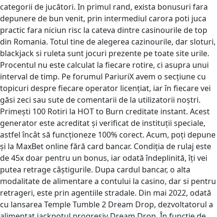
categorii de jucători. In primul rand, exista bonusuri fara
depunere de bun venit, prin intermediul carora poti juca
practic fara niciun risc la cateva dintre casinourile de top
din Romania. Totul tine de alegerea cazinourile, dar sloturi,
blackjack si ruleta sunt jocuri prezente pe toate site urile.
Procentul nu este calculat la fiecare rotire, ci asupra unui
interval de timp. Pe forumul PariuriX avem o secțiune cu
topicuri despre fiecare operator licențiat, iar în fiecare vei
găsi zeci sau sute de comentarii de la utilizatorii noștri.
Primești 100 Rotiri la HOT to Burn creditate instant. Acest
generator este acreditat și verificat de instituții speciale,
astfel încât să funcționeze 100% corect. Acum, poți depune
și la MaxBet online fără card bancar. Condiția de rulaj este
de 45x doar pentru un bonus, iar odată îndeplinită, îți vei
putea retrage câștigurile. Dupa cardul bancar, o alta
modalitate de alimentare a contului la casino, dar si pentru
retrageri, este prin agentiile stradale. Din mai 2022, odată
cu lansarea Temple Tumble 2 Dream Drop, dezvoltatorul a
alimentat jackpotul progresiv Dream Drop. În funcție de