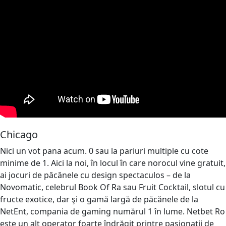
Chicago
Nici un vot pana acum. 0 sau la pariuri multiple cu cote
minime de 1. Aici la noi, în locul în care norocul vine gratuit,
ai jocuri de păcănele cu design spectaculos – de la
Novomatic, celebrul Book Of Ra sau Fruit Cocktail, slotul cu
fructe exotice, dar şi o gamă largă de păcănele de la
NetEnt, compania de gaming numărul 1 în lume. Netbet Ro
este un alt operator foarte îndrăgit printre pasionații de