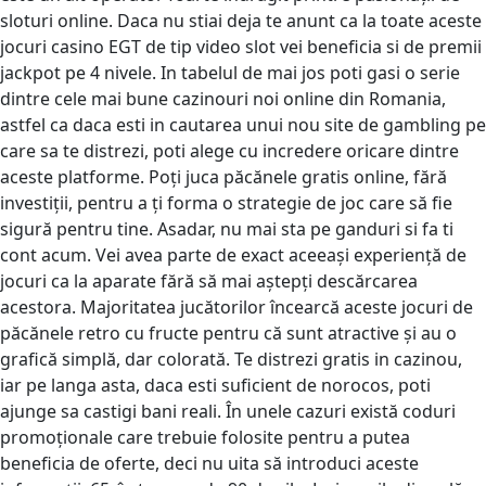
sloturi online. Daca nu stiai deja te anunt ca la toate aceste
jocuri casino EGT de tip video slot vei beneficia si de premii
jackpot pe 4 nivele. In tabelul de mai jos poti gasi o serie
dintre cele mai bune cazinouri noi online din Romania,
astfel ca daca esti in cautarea unui nou site de gambling pe
care sa te distrezi, poti alege cu incredere oricare dintre
aceste platforme. Poți juca păcănele gratis online, fără
investiții, pentru a ți forma o strategie de joc care să fie
sigură pentru tine. Asadar, nu mai sta pe ganduri si fa ti
cont acum. Vei avea parte de exact aceeași experiență de
jocuri ca la aparate fără să mai aștepți descărcarea
acestora. Majoritatea jucătorilor încearcă aceste jocuri de
păcănele retro cu fructe pentru că sunt atractive și au o
grafică simplă, dar colorată. Te distrezi gratis in cazinou,
iar pe langa asta, daca esti suficient de norocos, poti
ajunge sa castigi bani reali. În unele cazuri există coduri
promoționale care trebuie folosite pentru a putea
beneficia de oferte, deci nu uita să introduci aceste