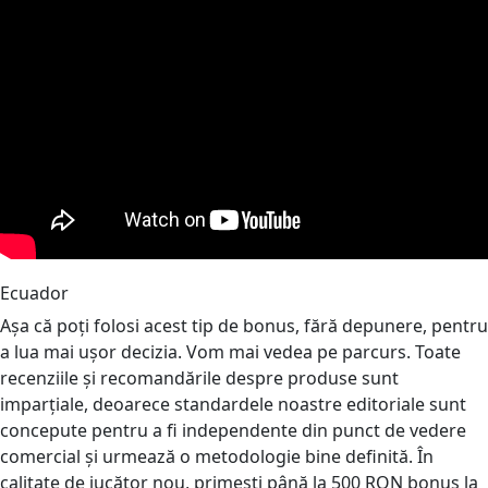
Ecuador
Așa că poți folosi acest tip de bonus, fără depunere, pentru
a lua mai ușor decizia. Vom mai vedea pe parcurs. Toate
recenziile și recomandările despre produse sunt
imparțiale, deoarece standardele noastre editoriale sunt
concepute pentru a fi independente din punct de vedere
comercial și urmează o metodologie bine definită. În
calitate de jucător nou, primești până la 500 RON bonus la