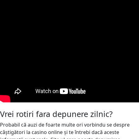
Vrei rotiri fara depunere zilnic?
Probabil că auzi de foarte multe ori vorbindu se despre
câștigători la casino online și te întrebi dacă aceste