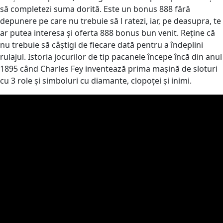
să completezi suma dorită. Este un bonus 888 fără
depunere pe care nu trebuie să l ratezi, iar, pe deasupra, te
ar putea interesa și oferta 888 bonus bun venit. Reține că
nu trebuie să câștigi de fiecare dată pentru a îndeplini
rulajul. Istoria jocurilor de tip pacanele începe încă din anul
1895 când Charles Fey inventează prima mașină de sloturi
cu 3 role și simboluri cu diamante, clopoței și inimi.