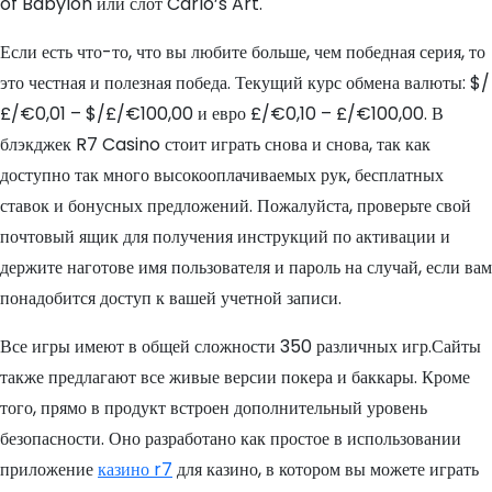
of Babylon или слот Carlo’s Art.
Если есть что-то, что вы любите больше, чем победная серия, то
это честная и полезная победа. Текущий курс обмена валюты: $/
£/€0,01 – $/£/€100,00 и евро £/€0,10 – £/€100,00. В
блэкджек R7 Casino стоит играть снова и снова, так как
доступно так много высокооплачиваемых рук, бесплатных
ставок и бонусных предложений. Пожалуйста, проверьте свой
почтовый ящик для получения инструкций по активации и
держите наготове имя пользователя и пароль на случай, если вам
понадобится доступ к вашей учетной записи.
Все игры имеют в общей сложности 350 различных игр.Сайты
также предлагают все живые версии покера и баккары. Кроме
того, прямо в продукт встроен дополнительный уровень
безопасности. Оно разработано как простое в использовании
приложение
казино r7
для казино, в котором вы можете играть