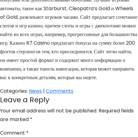
автоматы, такие как Starburst, Cleopatra’s Gold и Wheels
of Gold, развлекают игроков часами. Сайт предлагает сочетание
слотов и игр казино, причем слоты и игры с джекпотами можно
найти во всех играх, например, прогрессивные для большинства
игр. Казино R7 Casino предлагает бонусы на сумму более 200
фунтов стерлингов тем, кто присоединится. Сайт легко найти,
он имеет простой формат и содержит много информации о
компании, а также панель навигации, которая может направить
вас к конкретным деталям, которые вы ищете.
Categories:
News
|
Comments
Leave a Reply
Your email address will not be published.
Required fields
are marked
*
Comment
*