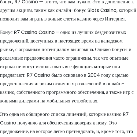
бонус, R7 Casino — это то, что вам нужно. Это в дополнение к
другим акциям, таким как онлайн-бонус Slots Casino, который
позволит вам играть в живые слоты казино через Интернет.
Бонус R7 Casino Casino – одно из лучших бездепозитных
предложений, доступных в настоящее время на канадском
рынке, с огромным потенциалом выигрыша. Однако бонусы и
рекламные предложения часто ограничены, так что опытные
игроки не могут использовать все функции, которые они
предлагают. R7 Casino было основано в 2004 году с целью
предоставления игрокам отличных развлечений в онлайн-
казино, собственного программного обеспечения, а также игр с
живыми дилерами на мобильных устройствах.
Это одна из обширного списка лицензий, которые казино R7
Casino получило для обеспечения доверия к нему. Это
предложение, на которое легко претендовать, и, кроме того, это