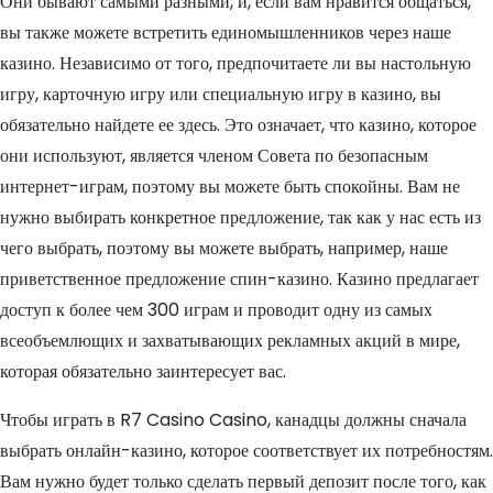
Они бывают самыми разными, и, если вам нравится общаться,
вы также можете встретить единомышленников через наше
казино. Независимо от того, предпочитаете ли вы настольную
игру, карточную игру или специальную игру в казино, вы
обязательно найдете ее здесь. Это означает, что казино, которое
они используют, является членом Совета по безопасным
интернет-играм, поэтому вы можете быть спокойны. Вам не
нужно выбирать конкретное предложение, так как у нас есть из
чего выбрать, поэтому вы можете выбрать, например, наше
приветственное предложение спин-казино. Казино предлагает
доступ к более чем 300 играм и проводит одну из самых
всеобъемлющих и захватывающих рекламных акций в мире,
которая обязательно заинтересует вас.
Чтобы играть в R7 Casino Casino, канадцы должны сначала
выбрать онлайн-казино, которое соответствует их потребностям.
Вам нужно будет только сделать первый депозит после того, как