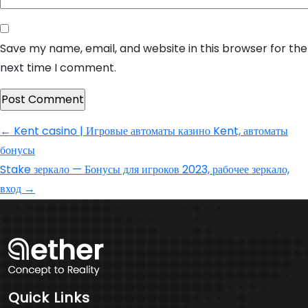
Save my name, email, and website in this browser for the
next time I comment.
Post
←
Kent casino | Игровые автоматы казино Kent, автоматы
navigation
бонусы
Stake зеркало — Бонусы для игроков 2023, рабочее зеркало,
вход
→
Quick Links