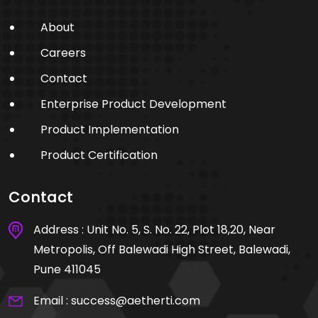
About
Careers
Contact
Enterprise Product Development
Product Implementation
Product Certification
Contact
Address : Unit No. 5, S. No. 22, Plot 18,20, Near
Metropolis, Off Balewadi High Street, Balewadi,
Pune 411045
Email :
success@aetherti.com