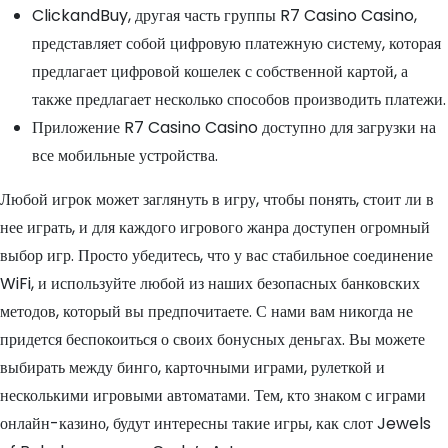
ClickandBuy, другая часть группы R7 Casino Casino,
представляет собой цифровую платежную систему, которая
предлагает цифровой кошелек с собственной картой, а
также предлагает несколько способов производить платежи.
Приложение R7 Casino Casino доступно для загрузки на
все мобильные устройства.
Любой игрок может заглянуть в игру, чтобы понять, стоит ли в
нее играть, и для каждого игрового жанра доступен огромный
выбор игр. Просто убедитесь, что у вас стабильное соединение
WiFi, и используйте любой из наших безопасных банковских
методов, который вы предпочитаете. С нами вам никогда не
придется беспокоиться о своих бонусных деньгах. Вы можете
выбирать между бинго, карточными играми, рулеткой и
несколькими игровыми автоматами. Тем, кто знаком с играми
онлайн-казино, будут интересны такие игры, как слот Jewels