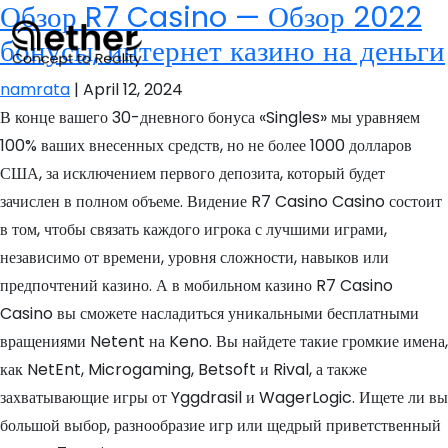
Обзор R7 Casino — Обзор 2022
бонусы, интернет казино на деньги
namrata
|
April 12, 2024
В конце вашего 30-дневного бонуса «Singles» мы уравняем
100% ваших внесенных средств, но не более 1000 долларов
США, за исключением первого депозита, который будет
зачислен в полном объеме. Видение R7 Casino Casino состоит
в том, чтобы связать каждого игрока с лучшими играми,
независимо от времени, уровня сложности, навыков или
предпочтений казино. А в мобильном казино R7 Casino
Casino вы сможете насладиться уникальными бесплатными
вращениями Netent на Keno. Вы найдете такие громкие имена,
как NetEnt, Microgaming, Betsoft и Rival, а также
захватывающие игры от Yggdrasil и WagerLogic. Ищете ли вы
большой выбор, разнообразие игр или щедрый приветственный