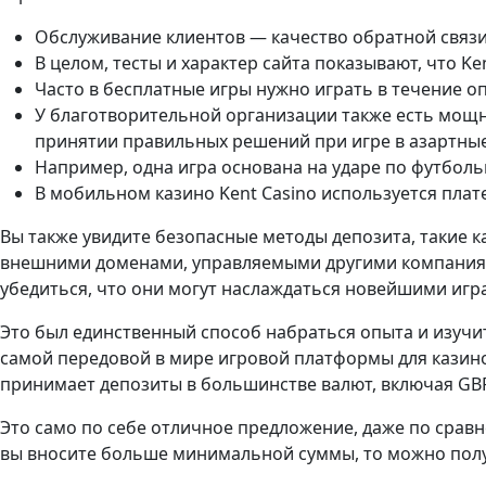
Обслуживание клиентов — качество обратной связи
В целом, тесты и характер сайта показывают, что K
Часто в бесплатные игры нужно играть в течение оп
У благотворительной организации также есть мощ
принятии правильных решений при игре в азартные
Например, одна игра основана на ударе по футбольно
В мобильном казино Kent Casino используется пла
Вы также увидите безопасные методы депозита, такие к
внешними доменами, управляемыми другими компаниям
убедиться, что они могут наслаждаться новейшими иг
Это был единственный способ набраться опыта и изучит
самой передовой в мире игровой платформы для казино и
принимает депозиты в большинстве валют, включая GBP,
Это само по себе отличное предложение, даже по сравн
вы вносите больше минимальной суммы, то можно получ