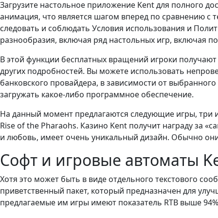
Загрузите настольное приложение Kent для полного дос
анимация, что является шагом вперед по сравнению с т
следовать и соблюдать Условия использования и Полит
разнообразия, включая ряд настольных игр, включая по
В этой функции бесплатных вращений игроки получают
других подробностей. Вы можете использовать непрове
банковского провайдера, в зависимости от выбранного 
загружать какое-либо программное обеспечение.
На данный момент предлагаются следующие игры, три из 
Rise of the Pharaohs. Казино Kent получит награду за «
и любовь, имеет очень уникальный дизайн. Обычно они
Софт и игровые автоматы K
Хотя это может быть в виде отдельного текстового соо
приветственный пакет, который предназначен для улучш
предлагаемые им игры имеют показатель RTB выше 94%,