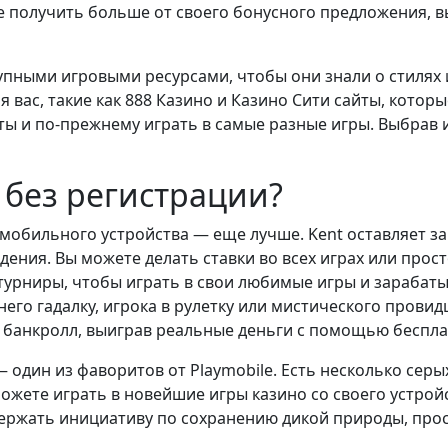
тите получить больше от своего бонусного предложения
пными игровыми ресурсами, чтобы они знали о стилях и
я вас, такие как 888 Казино и Казино Сити сайты, кото
оты и по-прежнему играть в самые разные игры. Выбрав
о без регистрации?
 мобильного устройства — еще лучше. Kent оставляет за
ния. Вы можете делать ставки во всех играх или просто
-турниры, чтобы играть в свои любимые игры и зарабат
него гадалку, игрока в рулетку или мистического прови
 банкролл, выиграв реальные деньги с помощью беспла
дин из фаворитов от Playmobile. Есть несколько серых
жете играть в новейшие игры казино со своего устройств
держать инициативу по сохранению дикой природы, про