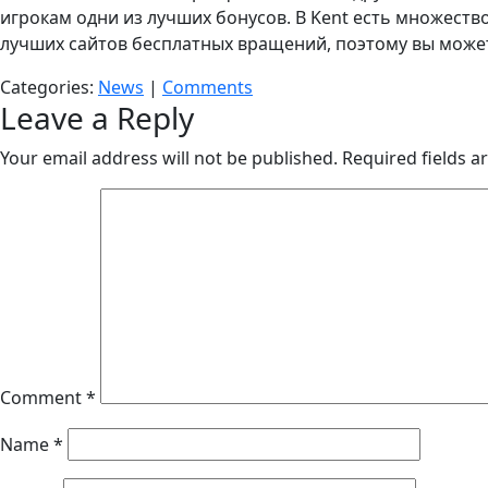
игрокам одни из лучших бонусов. В Kent есть множеств
лучших сайтов бесплатных вращений, поэтому вы може
Categories:
News
|
Comments
Leave a Reply
Your email address will not be published.
Required fields 
Comment
*
Name
*