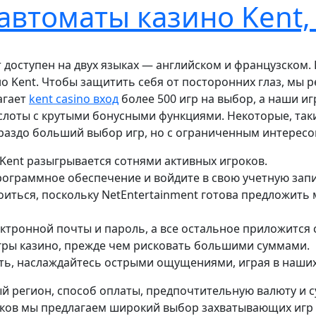
 автоматы казино Kent
 доступен на двух языках — английском и французском. 
ино Kent. Чтобы защитить себя от посторонних глаз, мы
агает
kent casino вход
более 500 игр на выбор, а наши и
слоты с крутыми бонусными функциями. Некоторые, такие
 гораздо больший выбор игр, но с ограниченным интересо
 Kent разыгрывается сотнями активных игроков.
ограммное обеспечение и войдите в свою учетную запи
коиться, поскольку NetEntertainment готова предложит
ектронной почты и пароль, а все остальное приложится 
гры казино, прежде чем рисковать большими суммами.
ать, наслаждайтесь острыми ощущениями, играя в наших
 регион, способ оплаты, предпочтительную валюту и с
оков мы предлагаем широкий выбор захватывающих игр 