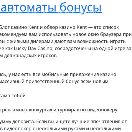
, автоматы бонусы
About
Offerings
Careers
Contact
Блог казино Kent и обзор казино Kent — это список
 рекомендуем вам использовать новое окно браузера при
гры с живыми дилерами дают вам возможность играть
 как Lucky Day Casino, сосредоточены на одной игре за
м для канадских игроков.
сь, у нас есть все мобильные приложения казино.
ь массивный приветственный бонус всем новым
само собой.
 рекламных конкурсах и турнирах по видеопокеру.
умму депозита. Если вы ищете лучшие впечатления от
в видеопокер с несколькими руками и несколькими