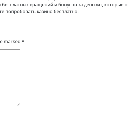
о бесплатных вращений и бонусов за депозит, которые п
те попробовать казино бесплатно.
are marked
*