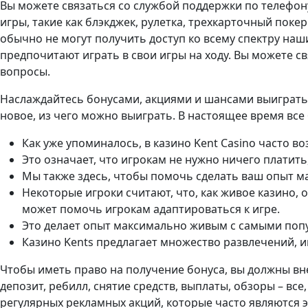
Вы можете связаться со службой поддержки по телефону
игры, такие как блэкджек, рулетка, трехкарточный пок
обычно не могут получить доступ ко всему спектру наш
предпочитают играть в свои игры на ходу. Вы можете св
вопросы.
Наслаждайтесь бонусами, акциями и шансами выиграть 
новое, из чего можно выиграть. В настоящее время вс
Как уже упоминалось, в казино Kent Casino часто в
Это означает, что игрокам не нужно ничего платить
Мы также здесь, чтобы помочь сделать ваш опыт м
Некоторые игроки считают, что, как живое казино,
может помочь игрокам адаптироваться к игре.
Это делает опыт максимально живым с самыми поп
Казино Kents предлагает множество развлечений, 
Чтобы иметь право на получение бонуса, вы должны внес
депозит, ребилл, снятие средств, выплаты, обзоры – вс
регулярных рекламных акций, которые часто являются э