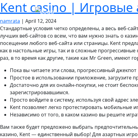
Kent casino | Игровые
namrata
|
April 12, 2024
Стандартные условия четко определены, а весь веб-сайт
лучших веб-сайтов со всем, что вам нужно знать о каз
посещении любого веб-сайта или страницы. Kent предл
как в настольные игры, так и в сложные прогрессивные 
раз, в то время как другие, такие как Mr Green, имеют
Пока вы читаете эти слова, прогрессивный джекпот
Простое в использовании приложение, загрузите пр
Достаточно для их онлайн-покупки, не стоит беспо
зарегистрировавшимся.
Просто войдите в систему, используя свой адрес эл
Kent позволяет легко протестировать мобильные и
Независимо от того, в каком казино вы решите игр
Вам также будет предложено выбрать предпочтительный
казино, Kent — единственный выбор! Для азартных игр