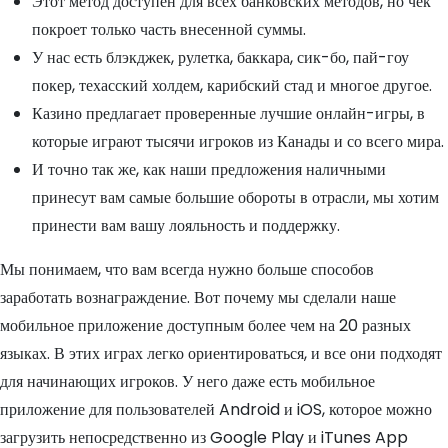
Этот метод доступен для всех банковских методов, но чек
покроет только часть внесенной суммы.
У нас есть блэкджек, рулетка, баккара, сик-бо, пай-гоу
покер, техасский холдем, карибский стад и многое другое.
Казино предлагает проверенные лучшие онлайн-игры, в
которые играют тысячи игроков из Канады и со всего мира.
И точно так же, как наши предложения наличными
принесут вам самые большие обороты в отрасли, мы хотим
принести вам вашу лояльность и поддержку.
Мы понимаем, что вам всегда нужно больше способов
заработать вознаграждение. Вот почему мы сделали наше
мобильное приложение доступным более чем на 20 разных
языках. В этих играх легко ориентироваться, и все они подходят
для начинающих игроков. У него даже есть мобильное
приложение для пользователей Android и iOS, которое можно
загрузить непосредственно из Google Play и iTunes App