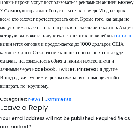
Новые игроки могут воспользоваться рекламной акцией Money
X Casino, которая даст бонус на матч в размере 25 долларов
всем, кто захочет протестировать сайт. Кроме того, канадцы не
могут снимать деньги или играть в игры онлайн-казино. Акция,
которую вы можете получить, не заплатив ни копейки,
mone x
начинается сегодня и продолжается до 1000 долларов США
каждые 7 дней. Отключение кнопок социальных сетей будет
означать невозможность обмена такими измерениями и
данными через Facebook, Twitter, Pinterest и другие.
Иногда даже лучшим игрокам нужна рука помощи, чтобы
выиграть по-крупному.
Categories:
News
|
Comments
Leave a Reply
Your email address will not be published.
Required fields
are marked
*