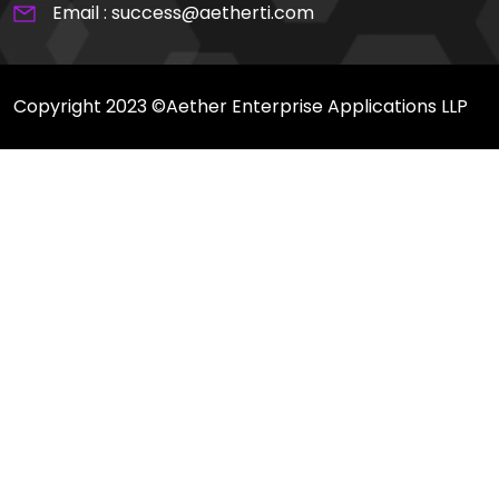
Email :
success@aetherti.com
Copyright 2023 ©Aether Enterprise Applications LLP