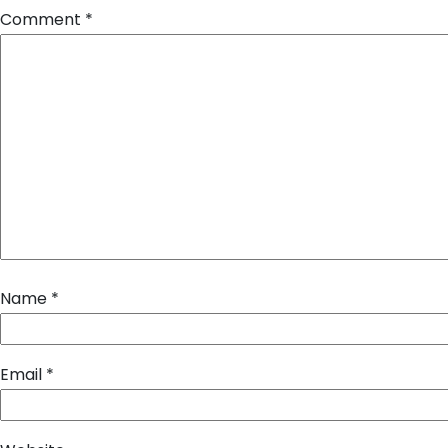
Comment
*
Name
*
Email
*