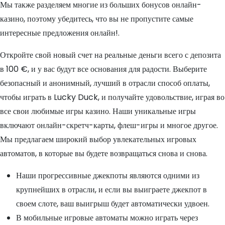
Мы также разделяем многие из больших бонусов онлайн-
казино, поэтому убедитесь, что вы не пропустите самые
интересные предложения онлайн!.
Откройте свой новый счет на реальные деньги всего с депозита
в 100 €, и у вас будут все основания для радости. Выберите
безопасный и анонимный, лучший в отрасли способ оплаты,
чтобы играть в Lucky Duck, и получайте удовольствие, играя во
все свои любимые игры казино. Наши уникальные игры
включают онлайн-скретч-карты, флеш-игры и многое другое.
Мы предлагаем широкий выбор увлекательных игровых
автоматов, в которые вы будете возвращаться снова и снова.
Наши прогрессивные джекпоты являются одними из
крупнейших в отрасли, и если вы выиграете джекпот в
своем слоте, ваш выигрыш будет автоматически удвоен.
В мобильные игровые автоматы можно играть через