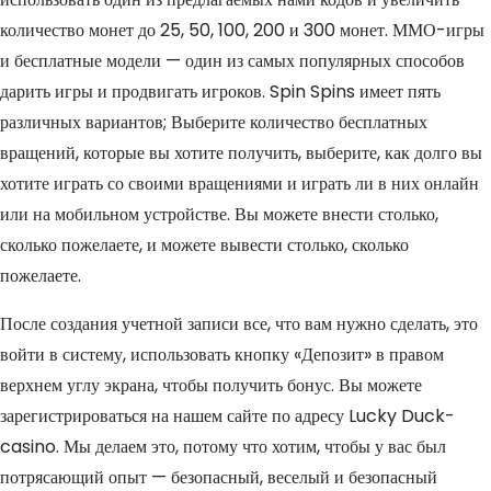
количество монет до 25, 50, 100, 200 и 300 монет. ММО-игры
и бесплатные модели — один из самых популярных способов
дарить игры и продвигать игроков. Spin Spins имеет пять
различных вариантов; Выберите количество бесплатных
вращений, которые вы хотите получить, выберите, как долго вы
хотите играть со своими вращениями и играть ли в них онлайн
или на мобильном устройстве. Вы можете внести столько,
сколько пожелаете, и можете вывести столько, сколько
пожелаете.
После создания учетной записи все, что вам нужно сделать, это
войти в систему, использовать кнопку «Депозит» в правом
верхнем углу экрана, чтобы получить бонус. Вы можете
зарегистрироваться на нашем сайте по адресу Lucky Duck-
casino. Мы делаем это, потому что хотим, чтобы у вас был
потрясающий опыт — безопасный, веселый и безопасный