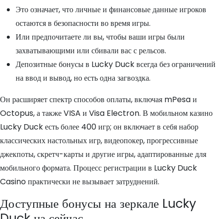
Это означает, что личные и финансовые данные игроков
остаются в безопасности во время игры.
Или предпочитаете ли вы, чтобы ваши игры были
захватывающими или сбивали вас с рельсов.
Депозитные бонусы в Lucky Duck всегда без ограничений
на ввод и вывод, но есть одна загвоздка.
Он расширяет спектр способов оплаты, включая mPesa и
Octopus, а также VISA и Visa Electron. В мобильном казино
Lucky Duck есть более 400 игр; он включает в себя набор
классических настольных игр, видеопокер, прогрессивные
джекпоты, скретч-карты и другие игры, адаптированные для
мобильного формата. Процесс регистрации в Lucky Duck
Casino практически не вызывает затруднений.
Доступные бонусы на зеркале Lucky
Duck на сейчас