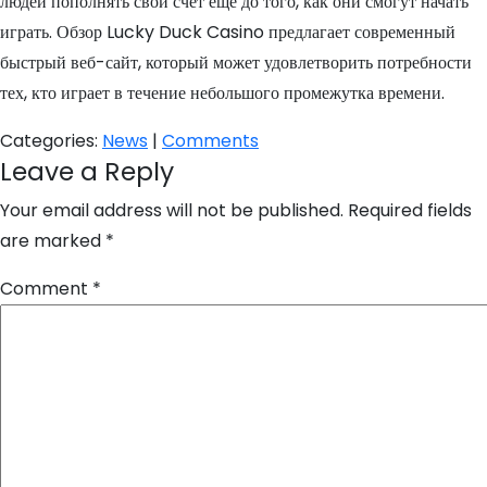
людей пополнять свой счет еще до того, как они смогут начать
играть. Обзор Lucky Duck Casino предлагает современный
быстрый веб-сайт, который может удовлетворить потребности
тех, кто играет в течение небольшого промежутка времени.
Categories:
News
|
Comments
Leave a Reply
Your email address will not be published.
Required fields
are marked
*
Comment
*