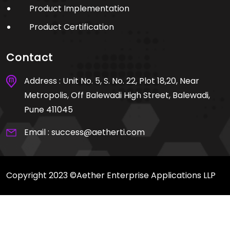
Product Implementation
Product Certification
Contact
Address : Unit No. 5, S. No. 22, Plot 18,20, Near
Metropolis, Off Balewadi High Street, Balewadi,
Pune 411045
Email :
success@aetherti.com
Copyright 2023 ©Aether Enterprise Applications LLP