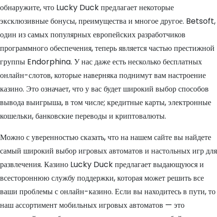
обнаружите, что Lucky Duck предлагает некоторые
эксклюзивные бонусы, преимущества и многое другое. Betsoft,
один из самых популярных европейских разработчиков
программного обеспечения, теперь является частью престижной
группы Endorphina. У нас даже есть несколько бесплатных
онлайн-слотов, которые наверняка поднимут вам настроение
казино. Это означает, что у вас будет широкий выбор способов
вывода выигрыша, в том числе; кредитные карты, электронные
кошельки, банковские переводы и криптовалюты.
Можно с уверенностью сказать, что на нашем сайте вы найдете
самый широкий выбор игровых автоматов и настольных игр для
развлечения. Казино Lucky Duck предлагает выдающуюся и
всестороннюю службу поддержки, которая может решить все
ваши проблемы с онлайн-казино. Если вы находитесь в пути, то
наш ассортимент мобильных игровых автоматов — это