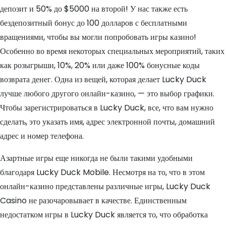
депозит и 50% до $5000 на второй! У нас также есть
бездепозитный бонус до 100 долларов с бесплатными
вращениями, чтобы вы могли попробовать игры казино!
Особенно во время некоторых специальных мероприятий, таких
как розыгрыши, 10%, 20% или даже 100% бонусные коды
возврата денег. Одна из вещей, которая делает Lucky Duck
лучше любого другого онлайн-казино, — это выбор графики.
Чтобы зарегистрироваться в Lucky Duck, все, что вам нужно
сделать, это указать имя, адрес электронной почты, домашний
адрес и номер телефона.
Азартные игры еще никогда не были такими удобными
благодаря Lucky Duck Mobile. Несмотря на то, что в этом
онлайн-казино представлены различные игры, Lucky Duck
Casino не разочаровывает в качестве. Единственным
недостатком игры в Lucky Duck является то, что обработка