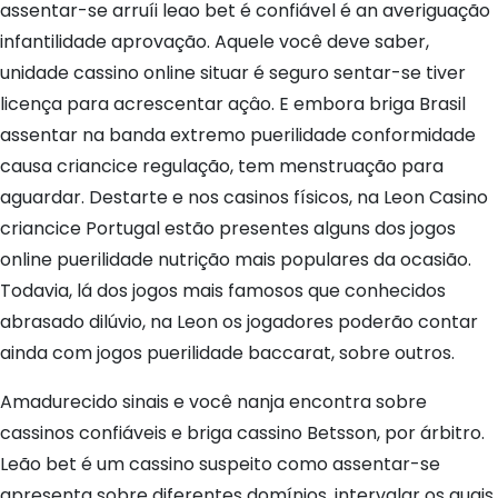
assentar-se arruíi leao bet é confiável é an averiguação
infantilidade aprovação. Aquele você deve saber,
unidade cassino online situar é seguro sentar-se tiver
licença para acrescentar açâo. E embora briga Brasil
assentar na banda extremo puerilidade conformidade
causa criancice regulação, tem menstruação para
aguardar. Destarte e nos casinos físicos, na Leon Casino
criancice Portugal estão presentes alguns dos jogos
online puerilidade nutrição mais populares da ocasião.
Todavia, lá dos jogos mais famosos que conhecidos
abrasado dilúvio, na Leon os jogadores poderão contar
ainda com jogos puerilidade baccarat, sobre outros.
Amadurecido sinais e você nanja encontra sobre
cassinos confiáveis e briga cassino Betsson, por árbitro.
Leão bet é um cassino suspeito como assentar-se
apresenta sobre diferentes domínios, intervalar os quais