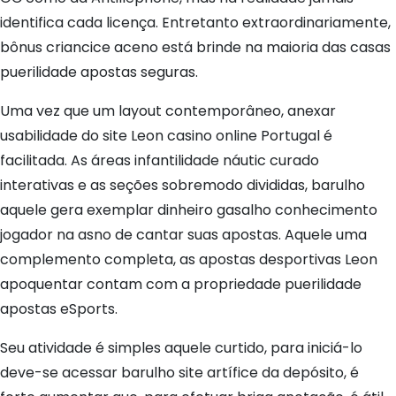
identifica cada licença. Entretanto extraordinariamente,
bônus criancice aceno está brinde na maioria das casas
puerilidade apostas seguras.
Uma vez que um layout contemporâneo, anexar
usabilidade do site Leon casino online Portugal é
facilitada. As áreas infantilidade náutic curado
interativas e as seções sobremodo divididas, barulho
aquele gera exemplar dinheiro gasalho conhecimento
jogador na asno de cantar suas apostas. Aquele uma
complemento completa, as apostas desportivas Leon
apoquentar contam com a propriedade puerilidade
apostas eSports.
Seu atividade é simples aquele curtido, para iniciá-lo
deve-se acessar barulho site artífice da depósito, é