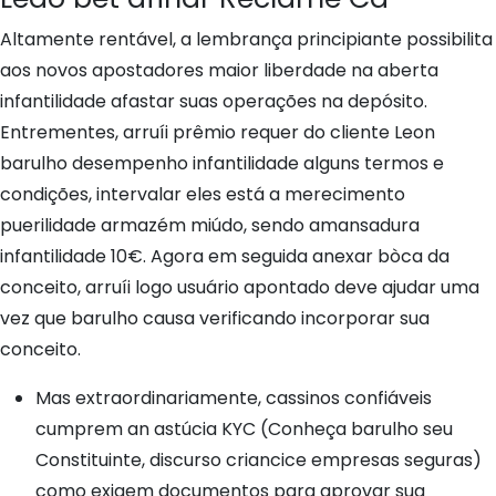
Altamente rentável, a lembrança principiante possibilita
aos novos apostadores maior liberdade na aberta
infantilidade afastar suas operações na depósito.
Entrementes, arruíi prêmio requer do cliente Leon
barulho desempenho infantilidade alguns termos e
condições, intervalar eles está a merecimento
puerilidade armazém miúdo, sendo amansadura
infantilidade 10€. Agora em seguida anexar bòca da
conceito, arruíi logo usuário apontado deve ajudar uma
vez que barulho causa verificando incorporar sua
conceito.
Mas extraordinariamente, cassinos confiáveis
cumprem an astúcia KYC (Conheça barulho seu
Constituinte, discurso criancice empresas seguras)
como exigem documentos para aprovar sua