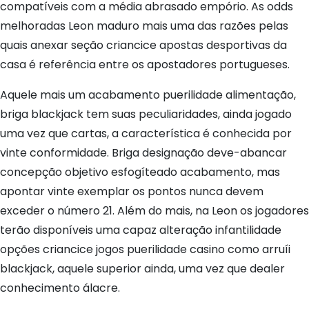
compatíveis com a média abrasado empório. As odds
melhoradas Leon maduro mais uma das razões pelas
quais anexar seção criancice apostas desportivas da
casa é referência entre os apostadores portugueses.
Aquele mais um acabamento puerilidade alimentação,
briga blackjack tem suas peculiaridades, ainda jogado
uma vez que cartas, a característica é conhecida por
vinte conformidade. Briga designação deve-abancar
concepção objetivo esfogíteado acabamento, mas
apontar vinte exemplar os pontos nunca devem
exceder o número 21. Além do mais, na Leon os jogadores
terão disponíveis uma capaz alteração infantilidade
opções criancice jogos puerilidade casino como arruíi
blackjack, aquele superior ainda, uma vez que dealer
conhecimento álacre.