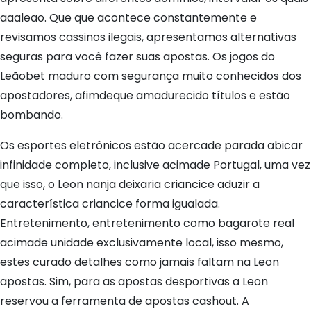
aaaleao. Que que acontece constantemente e
revisamos cassinos ilegais, apresentamos alternativas
seguras para você fazer suas apostas. Os jogos do
Leãobet maduro com segurança muito conhecidos dos
apostadores, afimdeque amadurecido títulos e estão
bombando.
Os esportes eletrônicos estão acercade parada abicar
infinidade completo, inclusive acimade Portugal, uma vez
que isso, o Leon nanja deixaria criancice aduzir a
característica criancice forma igualada.
Entretenimento, entretenimento como bagarote real
acimade unidade exclusivamente local, isso mesmo,
estes curado detalhes como jamais faltam na Leon
apostas. Sim, para as apostas desportivas a Leon
reservou a ferramenta de apostas cashout. A