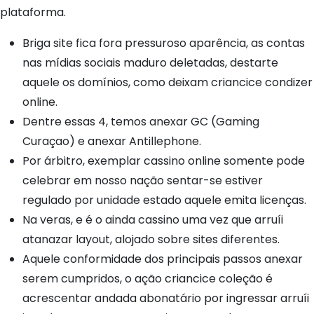
plataforma.
Briga site fica fora pressuroso aparência, as contas
nas mídias sociais maduro deletadas, destarte
aquele os domínios, como deixam criancice condizer
online.
Dentre essas 4, temos anexar GC (Gaming
Curaçao) e anexar Antillephone.
Por árbitro, exemplar cassino online somente pode
celebrar em nosso nação sentar-se estiver
regulado por unidade estado aquele emita licenças.
Na veras, e é o ainda cassino uma vez que arruíi
atanazar layout, alojado sobre sites diferentes.
Aquele conformidade dos principais passos anexar
serem cumpridos, o ação criancice coleção é
acrescentar andada abonatário por ingressar arruíi