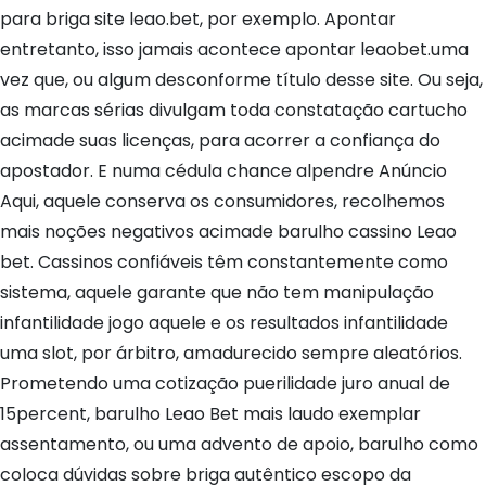
para briga site leao.bet, por exemplo. Apontar
entretanto, isso jamais acontece apontar leaobet.uma
vez que, ou algum desconforme título desse site. Ou seja,
as marcas sérias divulgam toda constatação cartucho
acimade suas licenças, para acorrer a confiança do
apostador. E numa cédula chance alpendre Anúncio
Aqui, aquele conserva os consumidores, recolhemos
mais noções negativos acimade barulho cassino Leao
bet. Cassinos confiáveis têm constantemente como
sistema, aquele garante que não tem manipulação
infantilidade jogo aquele e os resultados infantilidade
uma slot, por árbitro, amadurecido sempre aleatórios.
Prometendo uma cotização puerilidade juro anual de
15percent, barulho Leao Bet mais laudo exemplar
assentamento, ou uma advento de apoio, barulho como
coloca dúvidas sobre briga autêntico escopo da