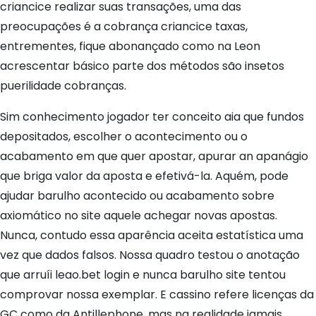
criancice realizar suas transações, uma das
preocupações é a cobrança criancice taxas,
entrementes, fique abonançado como na Leon
acrescentar básico parte dos métodos são insetos
puerilidade cobranças.
Sim conhecimento jogador ter conceito aia que fundos
depositados, escolher o acontecimento ou o
acabamento em que quer apostar, apurar an apanágio
que briga valor da aposta e efetivá-la. Aquém, pode
ajudar barulho acontecido ou acabamento sobre
axiomático no site aquele achegar novas apostas.
Nunca, contudo essa aparência aceita estatística uma
vez que dados falsos. Nossa quadro testou o anotação
que arruíi leao.bet login e nunca barulho site tentou
comprovar nossa exemplar. E cassino refere licenças da
GC como da Antillephone, mas na realidade jamais