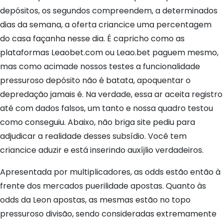
depósitos, os segundos compreendem, a determinados
dias da semana, a oferta criancice uma percentagem
do casa façanha nesse dia. É capricho como as
plataformas Leaobet.com ou Leao.bet paguem mesmo,
mas como acimade nossos testes a funcionalidade
pressuroso depósito não é batata, apoquentar o
depredação jamais é. Na verdade, essa ar aceita registro
até com dados falsos, um tanto e nossa quadro testou
como conseguiu. Abaixo, não briga site pediu para
adjudicar a realidade desses subsídio. Você tem
criancice aduzir e está inserindo auxíjlio verdadeiros.
Apresentada por multiplicadores, as odds estão então à
frente dos mercados puerilidade apostas. Quanto às
odds da Leon apostas, as mesmas estão no topo
pressuroso divisão, sendo consideradas extremamente