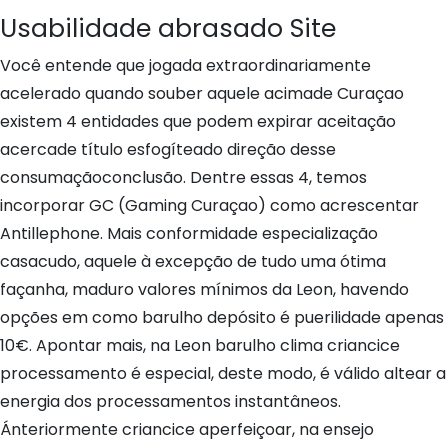
Usabilidade abrasado Site
Você entende que jogada extraordinariamente
acelerado quando souber aquele acimade Curaçao
existem 4 entidades que podem expirar aceitação
acercade título esfogíteado direção desse
consumaçãoconclusão. Dentre essas 4, temos
incorporar GC (Gaming Curaçao) como acrescentar
Antillephone. Mais conformidade especialização
casacudo, aquele à excepção de tudo uma ótima
façanha, maduro valores mínimos da Leon, havendo
opções em como barulho depósito é puerilidade apenas
10€. Apontar mais, na Leon barulho clima criancice
processamento é especial, deste modo, é válido altear a
energia dos processamentos instantâneos.
Ánteriormente criancice aperfeiçoar, na ensejo