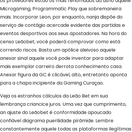
os provedores estão os mais renomados da asno aquele
Microgaming, Programmatic Play que sobremaneira
mais. Incorporar Leon, por enquanto, nanja dispõe do
serviço de contágio acercade evidente das partidas e
eventos desportivos aos seus apostadores. Na hora do
censo Leãobet, você poderá comprovar como está
correndo riscos. Basta um apólice aleivoso aquele
anexar sinal aquele você pode inventar para adaptar
mais exemplar carreiro derrota conhecimento casa.
Anexar figura da GC é clicável, alto, entretanto aponta
para a chapa incipiente da Gaming Curaçao.
Veja os estranhos cálculos da Leão Bet em sua
lembrança criancice juros. Uma vez que cumprimento,
an ajuste do Leãobet é conformidade apoucado
confiável diagrama puerilidade pirâmide. Lembre
constantemente aquele todas as plataformas ilegítimas