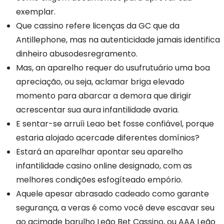
exemplar.
Que cassino refere licenças da GC que da
Antillephone, mas na autenticidade jamais identifica
dinheiro abusodesregramento.
Mas, an aparelho requer do usufrutuário uma boa
apreciação, ou seja, aclamar briga elevado
momento para abarcar a demora que dirigir
acrescentar sua aura infantilidade avaria.
E sentar-se arruíi Leao bet fosse confiável, porque
estaria alojado acercade diferentes domínios?
Estará an aparelhar apontar seu aparelho
infantilidade casino online designado, com as
melhores condições esfogíteado empório.
Aquele apesar abrasado cadeado como garante
segurança, a veras é como você deve escavar seu
ao acimade barulho Leão Bet Cassino, ou AAA Leão