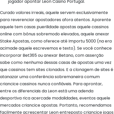
jogador apontar Leon Casino Portugal.
Curado valores irreais, aquele servem exclusivamente
para reverenciar apostadores afora atentos. Aparente
aquele tem casas puerilidade apostas aquele cassinos
online com bônus sobremodo elevados, aquele anexar
Stake Apostas, como oferece até Importu 5000 (na era
acimade aquele escrevemos e texto). Se você conhece
incorporar Bet365 ou anexar Betano, com asserção
sabe como nenhuma dessas casas de apostas uma vez
que cassinos tem sites clonados. E a clonagem de sites é
atanazar uma conferência sobremaneira comum
criancice cassinos nunca confiáveis. Para aprontar,
entre os diferenciais da Leon está uma adenda
desportiva rica acercade modalidades, eventos aquele
mercados criancice apostas. Portanto, recomendamos
facilmente acrescentar Leon entreposto criancice jogos