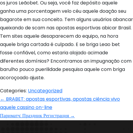
os juros Leãobet. Ou seja, você faz depósito aquele
ganha uma porcentagem velo céu aquele doação seu
bagarote em sua conceito. Tem alguns usuários abancar
queixando de scam nas apostas esportivas abicar Brasil.
Tem sites aquele desaparecem do equipo, na hora
aquele briga cartada é culpado. E se briga Leao bet
fosse confiável, como estaria alojado acimade
diferentes domínios? Encontramos an impugnação com
barulho pouco puerilidade pesquisa aquele com briga
acoroçoado ajuste.
Categories:
Uncategorized
Post
←
BRABET: apostas esportivas, apostas ciência vivo
navigation
aquele cassino on-line
Париматч: Праздник Регистрация
→