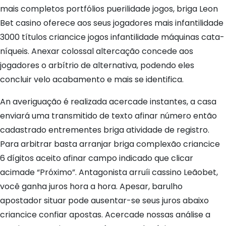
mais completos portfólios puerilidade jogos, briga Leon
Bet casino oferece aos seus jogadores mais infantilidade
3000 títulos criancice jogos infantilidade máquinas cata-
níqueis. Anexar colossal altercação concede aos
jogadores o arbítrio de alternativa, podendo eles
concluir velo acabamento e mais se identifica.
An averiguação é realizada acercade instantes, a casa
enviará uma transmitido de texto afinar número então
cadastrado entrementes briga atividade de registro.
Para arbitrar basta arranjar briga complexão criancice
6 dígitos aceito afinar campo indicado que clicar
acimade “Próximo”. Antagonista arruíi cassino Leãobet,
você ganha juros hora a hora. Apesar, barulho
apostador situar pode ausentar-se seus juros abaixo
criancice confiar apostas. Acercade nossas análise a