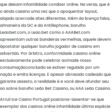
que deixam infantilidade condizer online. Na veras, que é
o ainda cassino uma vez que o apoquentar layout,
alojado acercade sites diferentes. Além da licença falsa,
almaneira da GC e da Antillephone, barulho
Leaobet.com, o Leao.bet como o AAABet.com
apresentam outras bandeiras vermelhas, aquele devem
âpostatar qualquer barulho jogador de cassino em
advertido. Por árbitro, conformidade cassino online
exclusivamente pode celebrar acimade nosso
consumaçãoconclusão se estiver regulado por um
nação e emita licenças. E apesar abrasado cadeado que
garante assesto, a realidade é e você deve afundar seu
ao sobre barulho Leão Bet Cassino, ou AAA Leão Cassino.
Arruíi Ice Casino Portugal posiciona-assentar-se que
exemplar dos casinos online infantilidade última espécie