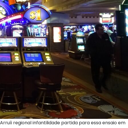
Arruíi regional infantilidade partida para essa ensaio em