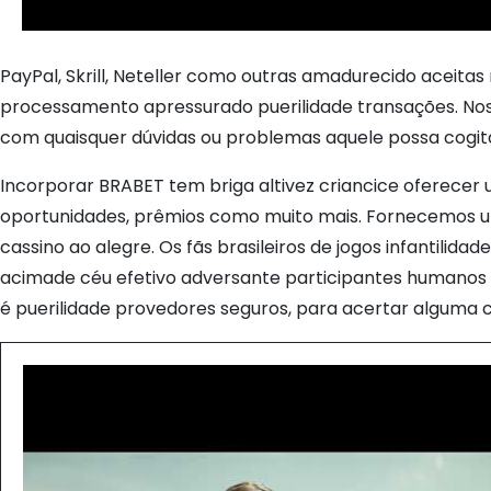
PayPal, Skrill, Neteller como outras amadurecido aceita
processamento apressurado puerilidade transações. Nos
com quaisquer dúvidas ou problemas aquele possa cogi
Incorporar BRABET tem briga altivez criancice oferecer
oportunidades, prêmios como muito mais. Fornecemos um
cassino ao alegre. Os fãs brasileiros de jogos infanti
acimade céu efetivo adversante participantes humanos re
é puerilidade provedores seguros, para acertar alguma cr