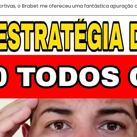
tivas, o Brabet me ofereceu uma fantástica apuração cr