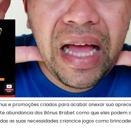
us e promoções criados para acabar anexar sua aprecia
ente abundancia dos Bônus Brabet como que eles podem a
as as suas necessidades criancice jogos como brincadei