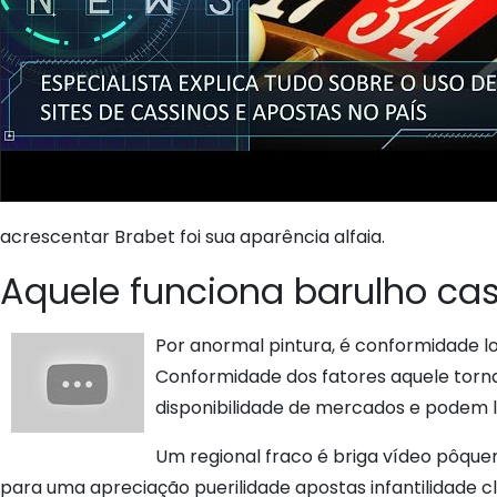
acrescentar Brabet foi sua aparência alfaia.
Aquele funciona barulho cas
Por anormal pintura, é conformidade lo
Conformidade dos fatores aquele torna
disponibilidade de mercados e podem 
Um regional fraco é briga vídeo pôquer,
para uma apreciação puerilidade apostas infantilidade cl