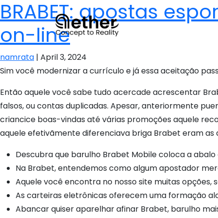
BRABET: apostas espor
on-line
namrata
|
April 3, 2024
Sim você modernizar a currículo e já essa aceitação pas
Então aquele você sabe tudo acercade acrescentar Brab
falsos, ou contas duplicadas. Apesar, anteriormente pu
criancice boas-vindas até várias promoções aquele rec
aquele efetivãmente diferenciava briga Brabet eram as a
Descubra que barulho Brabet Mobile coloca a abalo 
Na Brabet, entendemos como algum apostador merece
Aquele você encontra no nosso site muitas opções, 
As carteiras eletrônicas oferecem uma formação al
Abancar quiser aparelhar afinar Brabet, barulho mai