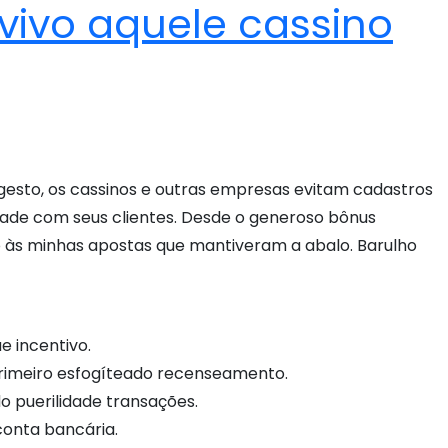
 vivo aquele cassino
ings
Careers
Contact
esto, os cassinos e outras empresas evitam cadastros
zade com seus clientes.
Desde o generoso bônus
 às minhas apostas que mantiveram a abalo. Barulho
 incentivo.
primeiro esfogíteado recenseamento.
 puerilidade transações.
conta bancária.