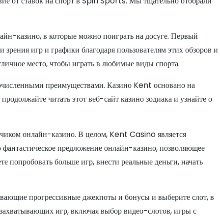
твие от ставок на спорт в Spin Sports. Мы тщательно отобрали
нлайн-казино, в которые можно поиграть на досуге. Первый
 зрения игр и графики благодаря пользователям этих обзоров и
тличное место, чтобы играть в любимые виды спорта.
огочисленными преимуществами. Казино Kent основано на
продолжайте читать этот веб-сайт казино зодиака и узнайте о
тчиком онлайн-казино. В целом, Kent Casino является
о фантастическое предложение онлайн-казино, позволяющее
ете попробовать больше игр, внести реальные деньги, начать
тывающие прогрессивные джекпоты и бонусы и выберите слот, в
 захватывающих игр, включая выбор видео-слотов, игры с