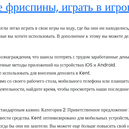
 фриспины, играть в игро
About
Offer
ли легко играть в свои игры на ходу, где бы они ни находились
е вы хотите использовать. В дополнение к этому вы можете дела
 вознаграждения, что шансы потерять с трудом заработанные ден
личные методы приложений на устройствах iOS и Android.
 использовать для внесения депозита в Kent.
мо со своего рабочего стола, мобильного телефона или планшета
деятельности, найдите время, чтобы просмотреть наши последни
стандартным казино. Категория 2: Приветственное предложение
вести средства. Kent оптимизировано для мобильных устройств
 когда бы они ни захотели. Вы можете еще больше повысить свой