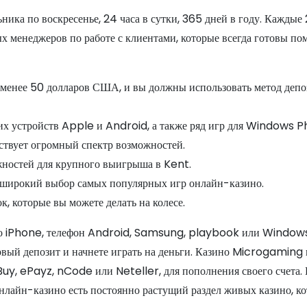
ника по воскресенье, 24 часа в сутки, 365 дней в году. Кажды
менеджеров по работе с клиентами, которые всегда готовы помо
 менее 50 долларов США, и вы должны использовать метод депоз
йших устройств Apple и Android, а также ряд игр для Windows
ествует огромный спектр возможностей.
жностей для крупного выигрыша в Kent.
ет широкий выбор самых популярных игр онлайн-казино.
к, которые вы можете делать на колесе.
 то iPhone, телефон Android, Samsung, playbook или Windows
ервый депозит и начнете играть на деньги. Казино Microgaming
Buy, ePayz, nCode или Neteller, для пополнения своего счета
йн-казино есть постоянно растущий раздел живых казино, кото