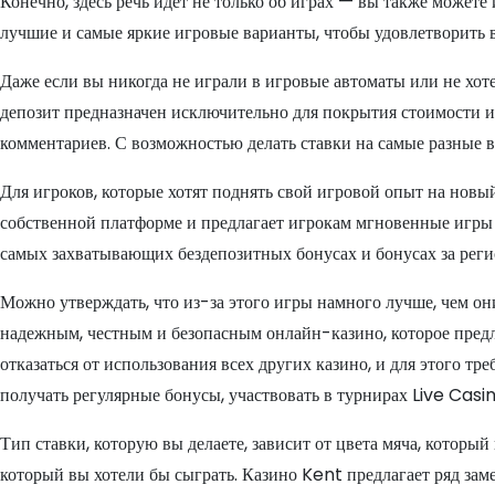
Конечно, здесь речь идет не только об играх — вы также можете 
лучшие и самые яркие игровые варианты, чтобы удовлетворить в
Даже если вы никогда не играли в игровые автоматы или не хоте
депозит предназначен исключительно для покрытия стоимости ис
комментариев. С возможностью делать ставки на самые разные в
Для игроков, которые хотят поднять свой игровой опыт на но
собственной платформе и предлагает игрокам мгновенные игры ч
самых захватывающих бездепозитных бонусах и бонусах за реги
Можно утверждать, что из-за этого игры намного лучше, чем о
надежным, честным и безопасным онлайн-казино, которое предл
отказаться от использования всех других казино, и для этого тр
получать регулярные бонусы, участвовать в турнирах Live Casin
Тип ставки, которую вы делаете, зависит от цвета мяча, котор
который вы хотели бы сыграть. Казино Kent предлагает ряд за