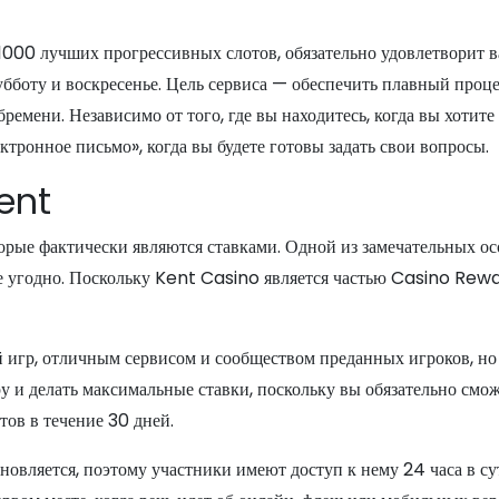
 1000 лучших прогрессивных слотов, обязательно удовлетворит 
субботу и воскресенье. Цель сервиса — обеспечить плавный проц
мени. Независимо от того, где вы находитесь, когда вы хотите 
ктронное письмо», когда вы будете готовы задать свои вопросы.
ent
орые фактически являются ставками. Одной из замечательных ос
де угодно. Поскольку Kent Casino является частью Casino Rewa
игр, отличным сервисом и сообществом преданных игроков, но о
у и делать максимальные ставки, поскольку вы обязательно смо
тов в течение 30 дней.
новляется, поэтому участники имеют доступ к нему 24 часа в сут