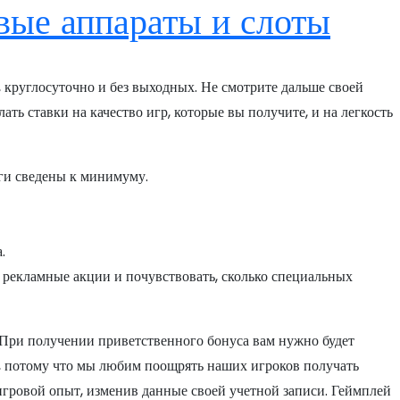
вые аппараты и слоты
ings
Careers
Contact
, круглосуточно и без выходных. Не смотрите дальше своей
ть ставки на качество игр, которые вы получите, и на легкость
ьги сведены к минимуму.
.
е рекламные акции и почувствовать, сколько специальных
 При получении приветственного бонуса вам нужно будет
, потому что мы любим поощрять наших игроков получать
 игровой опыт, изменив данные своей учетной записи. Геймплей