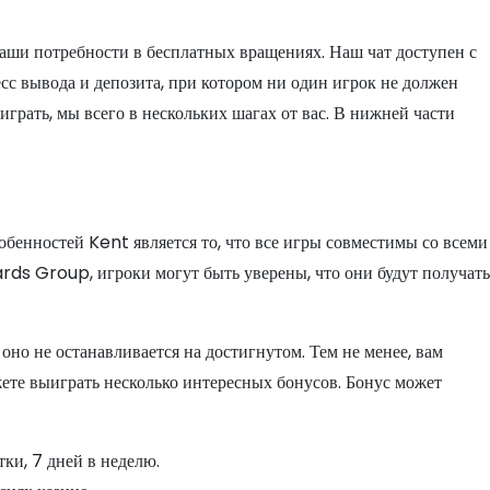
ваши потребности в бесплатных вращениях. Наш чат доступен с
есс вывода и депозита, при котором ни один игрок не должен
играть, мы всего в нескольких шагах от вас. В нижней части
обенностей Kent является то, что все игры совместимы со всеми
rds Group, игроки могут быть уверены, что они будут получать
но не останавливается на достигнутом. Тем не менее, вам
жете выиграть несколько интересных бонусов. Бонус может
ки, 7 дней в неделю.