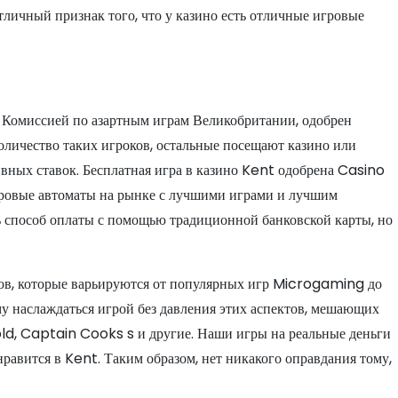
тличный признак того, что у казино есть отличные игровые
 Комиссией по азартным играм Великобритании, одобрен
личество таких игроков, остальные посещают казино или
вных ставок. Бесплатная игра в казино Kent одобрена Casino
гровые автоматы на рынке с лучшими играми и лучшим
ь способ оплаты с помощью традиционной банковской карты, но
атов, которые варьируются от популярных игр Microgaming до
ему наслаждаться игрой без давления этих аспектов, мешающих
ld, Captain Cooks s и другие. Наши игры на реальные деньги
равится в Kent. Таким образом, нет никакого оправдания тому,