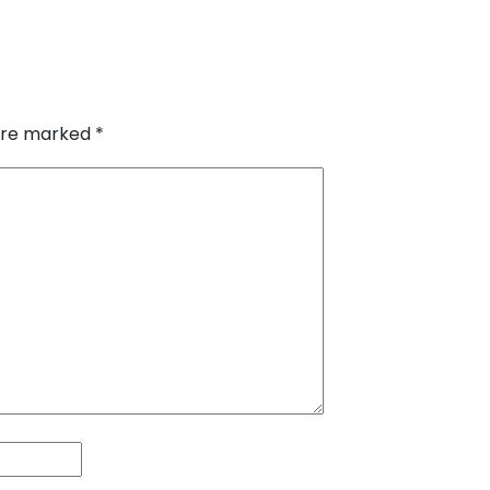
 are marked
*