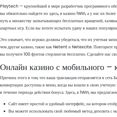
Playtech — крупнейший в мире разработчик программного обес
вы обязательно найдете их здесь, в казино 1Win, а у нас их бо
путь к множеству захватывающих бесплатных вращений, халявы
азартных игр. Если вы хотите испытать удачу в наших популярн
Это означает, что игроки должны убедиться, что их учетная зап
чем другие казино, такие как Netent и Netexcite. Повторите п
вы получите 100 фунтов стерлингов бесплатно. Сделайте нас 
Онлайн казино с мобильного – к
Причина этого в том, что ваша транзакция отправляется в сеть 
конвертации доступны в меню, когда вы вошли в свою учетную з
в течение периода действия бонуса. Здесь, в 1Win, мы предлага
Сайт имеет простой и удобный интерфейс, на котором отоб
Вы можете использовать свой любимый метод депозита с м