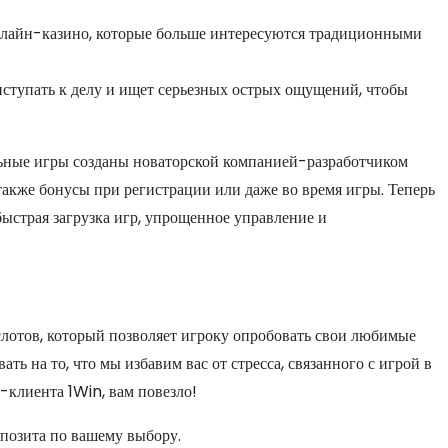
нлайн-казино, которые больше интересуются традиционными
риступать к делу и ищет серьезных острых ощущений, чтобы
тольные игры созданы новаторской компанией-разработчиком
акже бонусы при регистрации или даже во время игры. Теперь
ыстрая загрузка игр, упрощенное управление и
слотов, который позволяет игроку опробовать свои любимые
ть на то, что мы избавим вас от стресса, связанного с игрой в
-клиента 1Win, вам повезло!
епозита по вашему выбору.