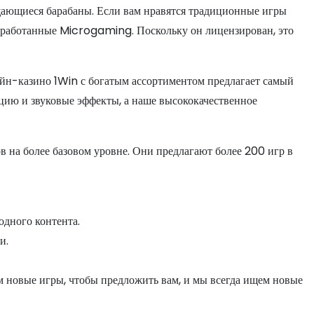
щающиеся барабаны. Если вам нравятся традиционные игры
разработанные Microgaming. Поскольку он лицензирован, это
йн-казино 1Win с богатым ассортиментом предлагает самый
ию и звуковые эффекты, а наше высококачественное
в на более базовом уровне. Они предлагают более 200 игр в
одного контента.
и.
м новые игры, чтобы предложить вам, и мы всегда ищем новые