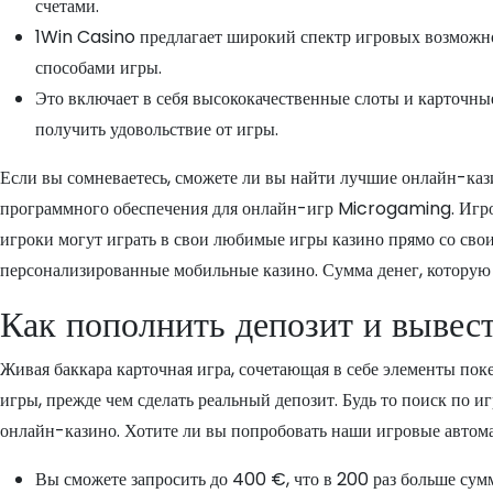
счетами.
1Win Casino предлагает широкий спектр игровых возможн
способами игры.
Это включает в себя высококачественные слоты и карточные
получить удовольствие от игры.
Если вы сомневаетесь, сможете ли вы найти лучшие онлайн-кази
программного обеспечения для онлайн-игр Microgaming. Игроки
игроки могут играть в свои любимые игры казино прямо со свои
персонализированные мобильные казино. Сумма денег, которую 
Как пополнить депозит и вывест
Живая баккара карточная игра, сочетающая в себе элементы пок
игры, прежде чем сделать реальный депозит. Будь то поиск по иг
онлайн-казино. Хотите ли вы попробовать наши игровые автомат
Вы сможете запросить до 400 €, что в 200 раз больше сумм