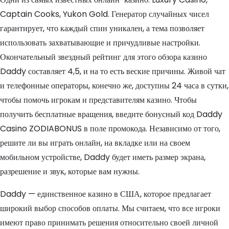
Captain Cooks, Yukon Gold. Генератор случайных чисел
гарантирует, что каждый спин уникален, а тема позволяет
использовать захватывающие и причудливые настройки.
Окончательный звездный рейтинг для этого обзора казино
Daddy составляет 4,5, и на то есть веские причины. Живой чат
и телефонные операторы, конечно же, доступны 24 часа в сутки,
чтобы помочь игрокам и представителям казино. Чтобы
получить бесплатные вращения, введите бонусный код Daddy
Casino ZODIABONUS в поле промокода. Независимо от того,
решите ли вы играть онлайн, на вкладке или на своем
мобильном устройстве, Daddy будет иметь размер экрана,
разрешение и звук, которые вам нужны.
Daddy — единственное казино в США, которое предлагает
широкий выбор способов оплаты. Мы считаем, что все игроки
имеют право принимать решения относительно своей личной