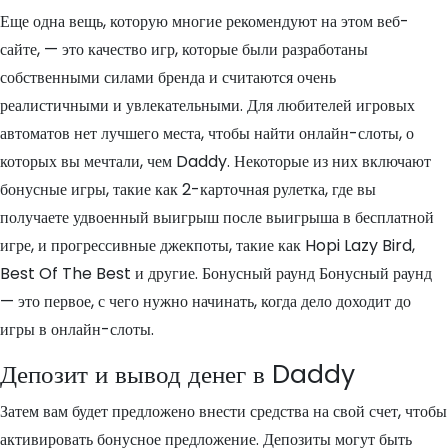
Еще одна вещь, которую многие рекомендуют на этом веб-
сайте, — это качество игр, которые были разработаны
собственными силами бренда и считаются очень
реалистичными и увлекательными. Для любителей игровых
автоматов нет лучшего места, чтобы найти онлайн-слоты, о
которых вы мечтали, чем Daddy. Некоторые из них включают
бонусные игры, такие как 2-карточная рулетка, где вы
получаете удвоенный выигрыш после выигрыша в бесплатной
игре, и прогрессивные джекпоты, такие как Hopi Lazy Bird,
Best Of The Best и другие. Бонусный раунд Бонусный раунд
— это первое, с чего нужно начинать, когда дело доходит до
игры в онлайн-слоты.
Депозит и вывод денег в Daddy
Затем вам будет предложено внести средства на свой счет, чтобы
активировать бонусное предложение. Депозиты могут быть