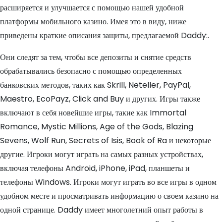
расширяется и улучшается с помощью нашей удобной
платформы мобильного казино. Имея это в виду, ниже
приведены краткие описания защиты, предлагаемой Daddy:.
Они следят за тем, чтобы все депозиты и снятие средств
обрабатывались безопасно с помощью определенных
банковских методов, таких как Skrill, Neteller, PayPal,
Maestro, EcoPayz, Click and Buy и других. Игры также
включают в себя новейшие игры, такие как Immortal
Romance, Mystic Millions, Age of the Gods, Blazing
Sevens, Wolf Run, Secrets of Isis, Book of Ra и некоторые
другие. Игроки могут играть на самых разных устройствах,
включая телефоны Android, iPhone, iPad, планшеты и
телефоны Windows. Игроки могут играть во все игры в одном
удобном месте и просматривать информацию о своем казино на
одной странице. Daddy имеет многолетний опыт работы в