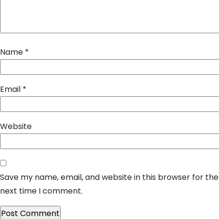
Name
*
Email
*
Website
Save my name, email, and website in this browser for the
next time I comment.