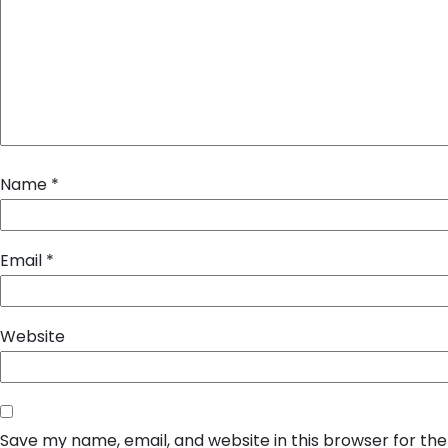
Name
*
Email
*
Website
Save my name, email, and website in this browser for the