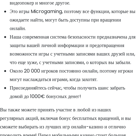
видеопокер и многое другое.
Это игры Microgaming, поэтому все функции, которые вы
ожидаете найти, могут быть доступны при вращении
онлайн.
Наша современная система безопасности предназначена для
защиты вашей личной информации и предотвращения
возможности игры с учетными записями ваших друзей или,
что еще хуже, с учетными записями, о которых вы забыли.
Около 20 000 игроков постоянно онлайн, поэтому игроки
могут наслаждаться играми, когда захотят.
Присоединяйтесь сейчас, чтобы получить шанс забрать
домой до 1000€ бонусных денег!
Вы также можете принять участие в любой из наших
регулярных акций, включая бонус бесплатных вращений, и вы
сможете выбирать из лучших игр онлайн-казино и отлично
проводить время! Перед мобильными казино стоит большая