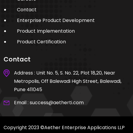
Contact
Enterprise Product Development
Product Implementation
Product Certification
Contact
Address : Unit No. 5, S. No. 22, Plot 18,20, Near
Metropolis, Off Balewadi High Street, Balewadi,
Pune 411045
Email :
success@aetherti.com
Copyright 2023 ©Aether Enterprise Applications LLP