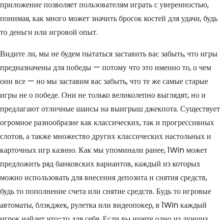
приложение позволяет пользователям играть с уверенностью,
понимая, как много может значить бросок костей для удачи, будь
то деньги или игровой опыт.
Видите ли, мы не будем пытаться заставить вас забыть, что игры
предназначены для победы — потому что это именно то, о чем
они все — но мы заставим вас забыть, что те же самые старые
игры не о победе. Они не только великолепно выглядят, но и
предлагают отличные шансы на выигрыш джекпота. Существует
огромное разнообразие как классических, так и прогрессивных
слотов, а также множество других классических настольных и
карточных игр казино. Как мы упоминали ранее, 1Win может
предложить ряд банковских вариантов, каждый из которых
можно использовать для внесения депозита и снятия средств,
будь то пополнение счета или снятие средств. Будь то игровые
автоматы, блэкджек, рулетка или видеопокер, в 1Win каждый
игрок найдет что-то для себя. Если вы ищете одно из лучших