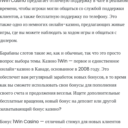
1Win Casino предлагает отличную поддержку в чате в реальном
времени, чтобы игроки могли общаться со службой поддержки
клиентов, а также бесплатную поддержку по телефону. Это
также одно из немногих онлайн-казино, предлагающих живые
игры, где вы можете наблюдать за ходом игры и общаться с
дилером.
Барабаны слотов такие же, как и обычные, так что это просто
вопрос выбора темы. Казино 1Win — первое и единственное
онлайн-казино в Канаде, основанное в 2008 году. Это
обеспечит вам регулярный заработок новых бонусов, в то время
как вы сможете использовать свои бонусы для пополнения
своего счета и продолжения веселья. Ищете дополнительные
бесплатные вращения, новый бонус на депозит или другой
захватывающий бонус казино?
Бонус 1Win Casino — отличный стимул для новых клиентов