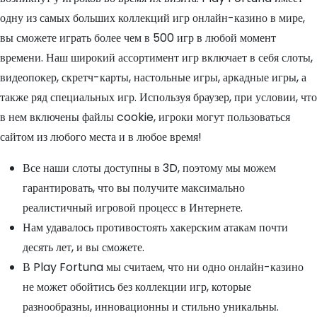
одну из самых больших коллекций игр онлайн-казино в мире,
вы сможете играть более чем в 500 игр в любой момент
времени. Наш широкий ассортимент игр включает в себя слоты,
видеопокер, скретч-карты, настольные игры, аркадные игры, а
также ряд специальных игр. Используя браузер, при условии, что
в нем включены файлы cookie, игроки могут пользоваться
сайтом из любого места и в любое время!
Все наши слоты доступны в 3D, поэтому мы можем
гарантировать, что вы получите максимально
реалистичный игровой процесс в Интернете.
Нам удавалось противостоять хакерским атакам почти
десять лет, и вы сможете.
В Play Fortuna мы считаем, что ни одно онлайн-казино
не может обойтись без коллекции игр, которые
разнообразны, инновационны и стильно уникальны.