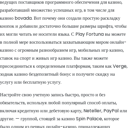
ведущих поставщиков программного обеспечения для казино,
разработавший множество успешных игр, в том числе для
казино bovada. Вот почему они создали простую раскладку
кнопок и добавили достаточно большие размеры шрифта, чтобы
их могли читать не носители языка. С Play Fortuna вы можете
в полной мере воспользоваться захватывающим миром онлайн-
казино с огромным разнообразием игр, мобильных игр казино,
ставок на спорт и живых игр казино. Вы также можете
присоединиться к определенным платформам, таким как Verge,
зодиак казино бездепозитный бонус и получите скидку на
услугу или бесплатную услугу.
Настройте свою учетную запись быстро, просто и без
обязательств, используя любой популярный способ оплаты,
включая кредитную или дебетовую карту, Neteller, PayPal или
другие. — группой, стоящей за казино Spin Palace, которое
было одним из первых онлайн-казино, принадлежащих