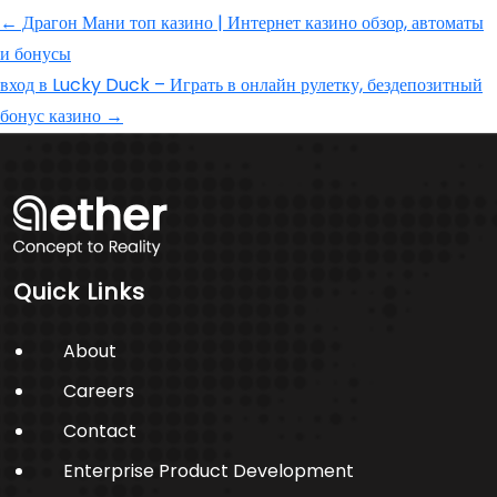
Post
←
Драгон Мани топ казино | Интернет казино обзор, автоматы
navigation
и бонусы
вход в Lucky Duck – Играть в онлайн рулетку, бездепозитный
бонус казино
→
Quick Links
About
Careers
Contact
Enterprise Product Development