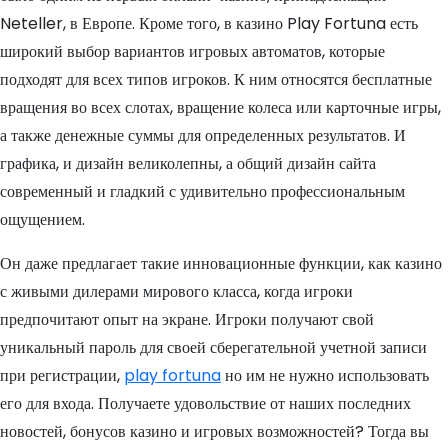
Neteller, в Европе. Кроме того, в казино Play Fortuna есть
широкий выбор вариантов игровых автоматов, которые
подходят для всех типов игроков. К ним относятся бесплатные
вращения во всех слотах, вращение колеса или карточные игры,
а также денежные суммы для определенных результатов. И
графика, и дизайн великолепны, а общий дизайн сайта
современный и гладкий с удивительно профессиональным
ощущением.
Он даже предлагает такие инновационные функции, как казино
с живыми дилерами мирового класса, когда игроки
предпочитают опыт на экране. Игроки получают свой
уникальный пароль для своей сберегательной учетной записи
при регистрации,
play fortuna
но им не нужно использовать
его для входа. Получаете удовольствие от наших последних
новостей, бонусов казино и игровых возможностей? Тогда вы