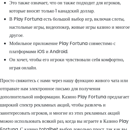
Это также означает, что он также подходит для игроков,
которые вносят только 1 канадский доллар.
В Play Fortuna есть большой выбор игр, включая слоты,
настольные игры, видеопокер, живые игры казино и многое
другое.
Мобильное приложение Play Fortuna совместимо с
платформами iOS и Android.
Он хочет, чтобы его игроки чувствовали себя комфортно,
играя онлайн.
Просто свяжитесь с нами через нашу функцию живого чата или
отправьте нам электронное письмо для получения
дополнительной информации. Казино Play Fortuna предлагает
широкий спектр рекламных акций, чтобы развлечь и
заинтересовать игроков, и многие из этих рекламных акций
можно использовать всякий раз, когда вы играете в Казино Play
Fortuna. С казино totalbet выбор довольно прост, так как вы