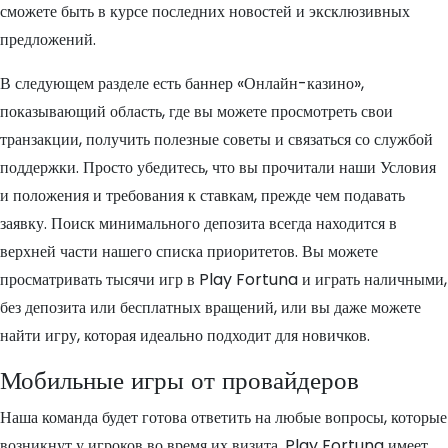
сможете быть в курсе последних новостей и эксклюзивных
предложений.
В следующем разделе есть баннер «Онлайн-казино»,
показывающий область, где вы можете просмотреть свои
транзакции, получить полезные советы и связаться со службой
поддержки. Просто убедитесь, что вы прочитали наши Условия
и положения и требования к ставкам, прежде чем подавать
заявку. Поиск минимального депозита всегда находится в
верхней части нашего списка приоритетов. Вы можете
просматривать тысячи игр в Play Fortuna и играть наличными,
без депозита или бесплатных вращений, или вы даже можете
найти игру, которая идеально подходит для новичков.
Мобильные игры от провайдеров
Наша команда будет готова ответить на любые вопросы, которые
возникнут у игроков во время их визита. Play Fortuna имеет