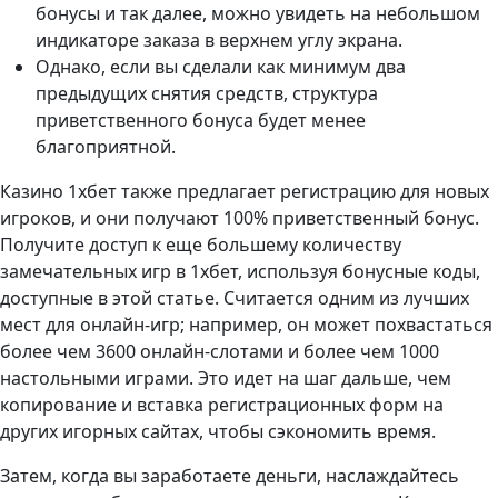
бонусы и так далее, можно увидеть на небольшом
индикаторе заказа в верхнем углу экрана.
Однако, если вы сделали как минимум два
предыдущих снятия средств, структура
приветственного бонуса будет менее
благоприятной.
Казино 1хбет также предлагает регистрацию для новых
игроков, и они получают 100% приветственный бонус.
Получите доступ к еще большему количеству
замечательных игр в 1хбет, используя бонусные коды,
доступные в этой статье. Считается одним из лучших
мест для онлайн-игр; например, он может похвастаться
более чем 3600 онлайн-слотами и более чем 1000
настольными играми. Это идет на шаг дальше, чем
копирование и вставка регистрационных форм на
других игорных сайтах, чтобы сэкономить время.
Затем, когда вы заработаете деньги, наслаждайтесь