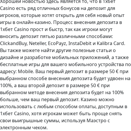
Хорошей новостью здесь является то, что в 1хбет
Casino есть ряд отличных бонусов на депозит для
игроков, которые хотят открыть для себя новый опыт
игры в онлайн-казино. Процесс внесения депозита в
1хбет Casino прост и быстр, так как игроки могут
вносить депозит пятью различными способами:
ClickandBuy, Neteller, EcoPayz, InstaDebit и Kalibra Card.
Вы также можете найти другие полезные статьи о
дизайне и разработке мобильных приложений, а также
бесплатные игры для вашего мобильного устройства по
адресу: Mobile. Ваш первый депозит в размере 50 € при
выбранном способе внесения депозита будет удвоен на
100%, а ваш второй депозит в размере 50 € при
выбранном методе внесения депозита будет на 100%
больше, чем ваш первый депозит. Казино можно
использовать с любым способом оплаты, доступным в
1хбет Casino, хотя игрокам может быть проще снять
свои выигрышные суммы, используя Маэстро с
электронным чеком.