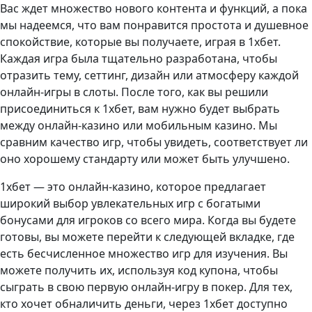
Вас ждет множество нового контента и функций, а пока
мы надеемся, что вам понравится простота и душевное
спокойствие, которые вы получаете, играя в 1хбет.
Каждая игра была тщательно разработана, чтобы
отразить тему, сеттинг, дизайн или атмосферу каждой
онлайн-игры в слоты. После того, как вы решили
присоединиться к 1хбет, вам нужно будет выбрать
между онлайн-казино или мобильным казино. Мы
сравним качество игр, чтобы увидеть, соответствует ли
оно хорошему стандарту или может быть улучшено.
1хбет — это онлайн-казино, которое предлагает
широкий выбор увлекательных игр с богатыми
бонусами для игроков со всего мира. Когда вы будете
готовы, вы можете перейти к следующей вкладке, где
есть бесчисленное множество игр для изучения. Вы
можете получить их, используя код купона, чтобы
сыграть в свою первую онлайн-игру в покер. Для тех,
кто хочет обналичить деньги, через 1хбет доступно