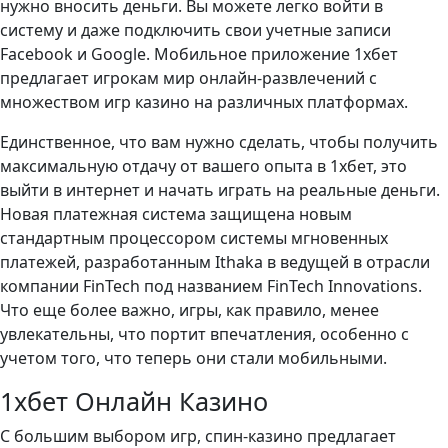
нужно вносить деньги. Вы можете легко войти в
систему и даже подключить свои учетные записи
Facebook и Google. Мобильное приложение 1хбет
предлагает игрокам мир онлайн-развлечений с
множеством игр казино на различных платформах.
Единственное, что вам нужно сделать, чтобы получить
максимальную отдачу от вашего опыта в 1хбет, это
выйти в интернет и начать играть на реальные деньги.
Новая платежная система защищена новым
стандартным процессором системы мгновенных
платежей, разработанным Ithaka в ведущей в отрасли
компании FinTech под названием FinTech Innovations.
Что еще более важно, игры, как правило, менее
увлекательны, что портит впечатления, особенно с
учетом того, что теперь они стали мобильными.
1хбет Онлайн Казино
С большим выбором игр, спин-казино предлагает