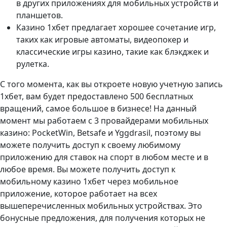
в других приложениях для мобильных устройств и
планшетов.
Казино 1хбет предлагает хорошее сочетание игр,
таких как игровые автоматы, видеопокер и
классические игры казино, такие как блэкджек и
рулетка.
С того момента, как вы откроете новую учетную запись
1хбет, вам будет предоставлено 500 бесплатных
вращений, самое большое в бизнесе! На данный
момент мы работаем с 3 провайдерами мобильных
казино: PocketWin, Betsafe и Yggdrasil, поэтому вы
можете получить доступ к своему любимому
приложению для ставок на спорт в любом месте и в
любое время. Вы можете получить доступ к
мобильному казино 1хбет через мобильное
приложение, которое работает на всех
вышеперечисленных мобильных устройствах. Это
бонусные предложения, для получения которых не