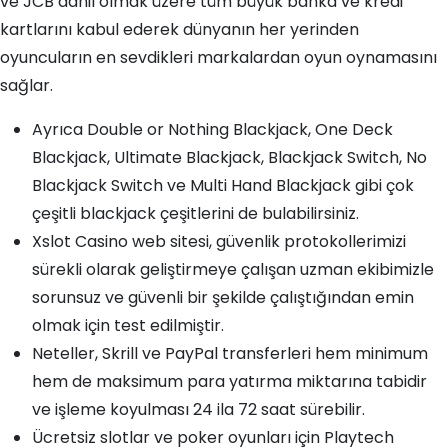
ve JCB dahil olmak üzere tüm büyük banka ve kredi
kartlarını kabul ederek dünyanın her yerinden
oyuncuların en sevdikleri markalardan oyun oynamasını
sağlar.
Ayrıca Double or Nothing Blackjack, One Deck
Blackjack, Ultimate Blackjack, Blackjack Switch, No
Blackjack Switch ve Multi Hand Blackjack gibi çok
çeşitli blackjack çeşitlerini de bulabilirsiniz.
Xslot Casino web sitesi, güvenlik protokollerimizi
sürekli olarak geliştirmeye çalışan uzman ekibimizle
sorunsuz ve güvenli bir şekilde çalıştığından emin
olmak için test edilmiştir.
Neteller, Skrill ve PayPal transferleri hem minimum
hem de maksimum para yatırma miktarına tabidir
ve işleme koyulması 24 ila 72 saat sürebilir.
Ücretsiz slotlar ve poker oyunları için Playtech