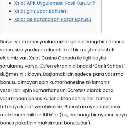
Xslot APK Uygulaması Nasıl Kurulur?
Xslot giriş Spor Bahisleri
Xslot de Kazandıran Pazar Bonusu
Bonus ve promosyonlarımızla ilgili herhangi bir sorunuz
varsa, size yardımcı olacak özel bir müşteri destek
ekibimiz var. Xslot Casino Canada ile ilgili başka
sorularınız varsa, lütfen ekranın altındaki ‘Canlı Sohbet’
düğmesini tıklayın. Başlamak için sadece para yatırma
bonusu olmayan spin kumarhanesine tıklamanız
yeterlidir. Spin kumarhanesini ücretsiz olarak para
yatırmadan bonus kullandıktan sonra her zaman
tutmaya karar verebilirsiniz. Bonustan oynanabilecek
maksimum miktar 100x’tir (bu, herhangi bir oyunun veya
bonus paketinin maksimum bonusudur).