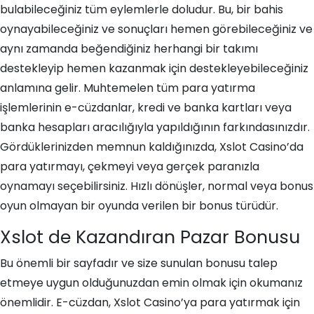
bulabileceğiniz tüm eylemlerle doludur. Bu, bir bahis
oynayabileceğiniz ve sonuçları hemen görebileceğiniz ve
aynı zamanda beğendiğiniz herhangi bir takımı
destekleyip hemen kazanmak için destekleyebileceğiniz
anlamına gelir. Muhtemelen tüm para yatırma
işlemlerinin e-cüzdanlar, kredi ve banka kartları veya
banka hesapları aracılığıyla yapıldığının farkındasınızdır.
Gördüklerinizden memnun kaldığınızda, Xslot Casino’da
para yatırmayı, çekmeyi veya gerçek paranızla
oynamayı seçebilirsiniz. Hızlı dönüşler, normal veya bonus
oyun olmayan bir oyunda verilen bir bonus türüdür.
Xslot de Kazandıran Pazar Bonusu
Bu önemli bir sayfadır ve size sunulan bonusu talep
etmeye uygun olduğunuzdan emin olmak için okumanız
önemlidir. E-cüzdan, Xslot Casino’ya para yatırmak için