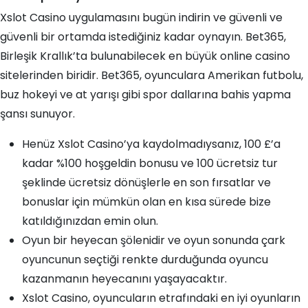
Xslot Casino uygulamasını bugün indirin ve güvenli ve
güvenli bir ortamda istediğiniz kadar oynayın. Bet365,
Birleşik Krallık’ta bulunabilecek en büyük online casino
sitelerinden biridir. Bet365, oyunculara Amerikan futbolu,
buz hokeyi ve at yarışı gibi spor dallarına bahis yapma
şansı sunuyor.
Henüz Xslot Casino’ya kaydolmadıysanız, 100 £’a
kadar %100 hoşgeldin bonusu ve 100 ücretsiz tur
şeklinde ücretsiz dönüşlerle en son fırsatlar ve
bonuslar için mümkün olan en kısa sürede bize
katıldığınızdan emin olun.
Oyun bir heyecan şölenidir ve oyun sonunda çark
oyuncunun seçtiği renkte durduğunda oyuncu
kazanmanın heyecanını yaşayacaktır.
Xslot Casino, oyuncuların etrafındaki en iyi oyunların