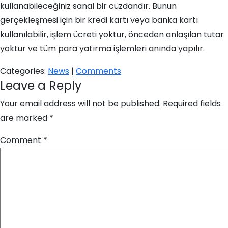
kullanabileceğiniz sanal bir cüzdandır. Bunun
gerçekleşmesi için bir kredi kartı veya banka kartı
kullanılabilir, işlem ücreti yoktur, önceden anlaşılan tutar
yoktur ve tüm para yatırma işlemleri anında yapılır.
Categories:
News
|
Comments
Leave a Reply
Your email address will not be published.
Required fields
are marked
*
Comment
*