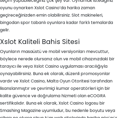
seçim yapabileceğiniz çok şey var. Oynamak istediğiniz
oyunu oynarken Xslot Casino’da harika zaman
geçireceğinizden emin olabilirsiniz. Slot makineleri,
bingodan spor tabanlı oyunlara kadar farklı temalarda
gelir.
Xslot Kaliteli Bahis Sitesi
Oyunların masaüstü ve mobil versiyonları mevcuttur,
böylece nerede olursanız olun ve mobil cihazınızdaki bir
tarayıcı ile veya Xslot Casino uygulaması aracılığıyla
oynayabilirsiniz. Buna ek olarak, düzenli promosyonlar
vardır ve Xslot Casino, Malta Oyun Otoritesi tarafından
lisanslanmıştır ve çevrimiçi kumar operatörleri için bir
kalite güvence ve doğrulama hizmeti olan eCOGRA
sertifikalıdır. Buna ek olarak, Xslot Casino logosu bir
Smashing Magazine uyumludur, bu nedenle boyutu veya
cihazı ne olursa olsun tüm web sitelerinde harika görünür.