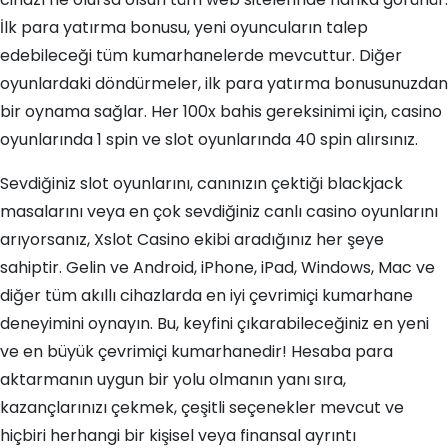
İlk para yatırma bonusu, yeni oyuncuların talep
edebileceği tüm kumarhanelerde mevcuttur. Diğer
oyunlardaki döndürmeler, ilk para yatırma bonusunuzdan
bir oynama sağlar. Her 100x bahis gereksinimi için, casino
oyunlarında 1 spin ve slot oyunlarında 40 spin alırsınız.
Sevdiğiniz slot oyunlarını, canınızın çektiği blackjack
masalarını veya en çok sevdiğiniz canlı casino oyunlarını
arıyorsanız, Xslot Casino ekibi aradığınız her şeye
sahiptir. Gelin ve Android, iPhone, iPad, Windows, Mac ve
diğer tüm akıllı cihazlarda en iyi çevrimiçi kumarhane
deneyimini oynayın. Bu, keyfini çıkarabileceğiniz en yeni
ve en büyük çevrimiçi kumarhanedir! Hesaba para
aktarmanın uygun bir yolu olmanın yanı sıra,
kazançlarınızı çekmek, çeşitli seçenekler mevcut ve
hiçbiri herhangi bir kişisel veya finansal ayrıntı