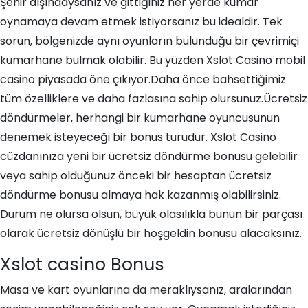
Şehir dışındaysanız ve gittiğiniz her yerde kumar
oynamaya devam etmek istiyorsanız bu idealdir. Tek
sorun, bölgenizde aynı oyunların bulunduğu bir çevrimiçi
kumarhane bulmak olabilir. Bu yüzden Xslot Casino mobil
casino piyasada öne çıkıyor.Daha önce bahsettiğimiz
tüm özelliklere ve daha fazlasına sahip olursunuz.Ücretsiz
döndürmeler, herhangi bir kumarhane oyuncusunun
denemek isteyeceği bir bonus türüdür. Xslot Casino
cüzdanınıza yeni bir ücretsiz döndürme bonusu gelebilir
veya sahip olduğunuz önceki bir hesaptan ücretsiz
döndürme bonusu almaya hak kazanmış olabilirsiniz.
Durum ne olursa olsun, büyük olasılıkla bunun bir parçası
olarak ücretsiz dönüşlü bir hoşgeldin bonusu alacaksınız.
Xslot casino Bonus
Masa ve kart oyunlarına da meraklıysanız, aralarından