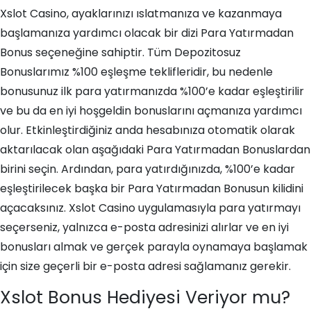
Xslot Casino, ayaklarınızı ıslatmanıza ve kazanmaya
başlamanıza yardımcı olacak bir dizi Para Yatırmadan
Bonus seçeneğine sahiptir. Tüm Depozitosuz
Bonuslarımız %100 eşleşme teklifleridir, bu nedenle
bonusunuz ilk para yatırmanızda %100’e kadar eşleştirilir
ve bu da en iyi hoşgeldin bonuslarını açmanıza yardımcı
olur. Etkinleştirdiğiniz anda hesabınıza otomatik olarak
aktarılacak olan aşağıdaki Para Yatırmadan Bonuslardan
birini seçin. Ardından, para yatırdığınızda, %100’e kadar
eşleştirilecek başka bir Para Yatırmadan Bonusun kilidini
açacaksınız. Xslot Casino uygulamasıyla para yatırmayı
seçerseniz, yalnızca e-posta adresinizi alırlar ve en iyi
bonusları almak ve gerçek parayla oynamaya başlamak
için size geçerli bir e-posta adresi sağlamanız gerekir.
Xslot Bonus Hediyesi Veriyor mu?