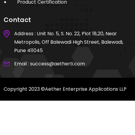
Product Certification
Contact
Address : Unit No. 5, S. No. 22, Plot 18,20, Near
Metropolis, Off Balewadi High Street, Balewadi,
Pune 411045
Email :
success@aetherti.com
Copyright 2023 ©Aether Enterprise Applications LLP