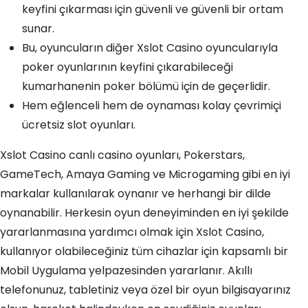
keyfini çıkarması için güvenli ve güvenli bir ortam
sunar.
Bu, oyuncuların diğer Xslot Casino oyuncularıyla
poker oyunlarının keyfini çıkarabileceği
kumarhanenin poker bölümü için de geçerlidir.
Hem eğlenceli hem de oynaması kolay çevrimiçi
ücretsiz slot oyunları.
Xslot Casino canlı casino oyunları, Pokerstars,
GameTech, Amaya Gaming ve Microgaming gibi en iyi
markalar kullanılarak oynanır ve herhangi bir dilde
oynanabilir. Herkesin oyun deneyiminden en iyi şekilde
yararlanmasına yardımcı olmak için Xslot Casino,
kullanıyor olabileceğiniz tüm cihazlar için kapsamlı bir
Mobil Uygulama yelpazesinden yararlanır. Akıllı
telefonunuz, tabletiniz veya özel bir oyun bilgisayarınız