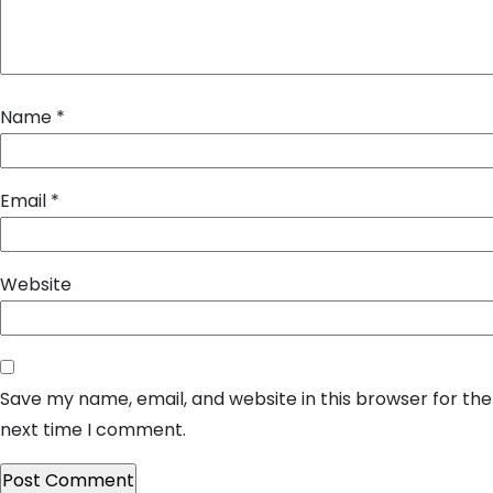
Name
*
Email
*
Website
Save my name, email, and website in this browser for the
next time I comment.