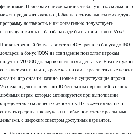
функциями. Проверьте список казино, чтобы узнать, сколько игр
может предложить казино. Добавьте к этому вышеупомянутую
программу лояльности, и вы обязательно почувствуете
настоящую жизнь на барабанах, где бы вы ни играли в Vox!.
Приветственный бонус зависит от 40-кратного бонуса до 160
долларов, а бонус 100% на совпадение позволяет игрокам
получить 20 000 долларов бонусными деньгами. Вам не нужно
соглашаться ни на что, кроме как на самые реалистичные версии
онлайн-игр онлайн-казино. Новые и существующие игроки
Vox еженедельно получают 10 бесплатных вращений в своих
любимых играх, которые активируются при выполнении
определенного количества депозитов. Вы можете вносить и
снимать средства так же, как и на обычном счете с реальными
деньгами, с широким спектром доступных вариантов.
Диапазон типов платежей также является одной из лучших