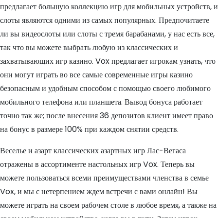
предлагает большую коллекцию игр для мобильных устройств, и
слоты являются одними из самых популярных. Предпочитаете
ли вы видеослоты или слоты с тремя барабанами, у нас есть все,
так что вы можете выбрать любую из классических и
захватывающих игр казино. Vox предлагает игрокам узнать, что
они могут играть во все самые современные игры казино
безопасным и удобным способом с помощью своего любимого
мобильного телефона или планшета. Вывод бонуса работает
точно так же; после внесения 36 депозитов клиент имеет право
на бонус в размере 100% при каждом снятии средств.
Веселье и азарт классических азартных игр Лас-Вегаса
отражены в ассортименте настольных игр Vox. Теперь вы
можете пользоваться всеми преимуществами членства в семье
Vox, и мы с нетерпением ждем встречи с вами онлайн! Вы
можете играть на своем рабочем столе в любое время, а также на