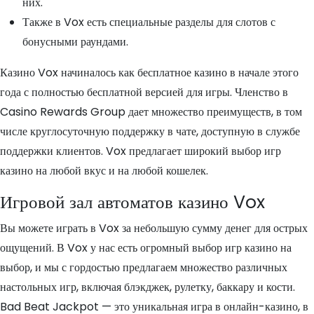
них.
Также в Vox есть специальные разделы для слотов с
бонусными раундами.
Казино Vox начиналось как бесплатное казино в начале этого
года с полностью бесплатной версией для игры. Членство в
Casino Rewards Group дает множество преимуществ, в том
числе круглосуточную поддержку в чате, доступную в службе
поддержки клиентов. Vox предлагает широкий выбор игр
казино на любой вкус и на любой кошелек.
Игровой зал автоматов казино Vox
Вы можете играть в Vox за небольшую сумму денег для острых
ощущений. В Vox у нас есть огромный выбор игр казино на
выбор, и мы с гордостью предлагаем множество различных
настольных игр, включая блэкджек, рулетку, баккару и кости.
Bad Beat Jackpot — это уникальная игра в онлайн-казино, в