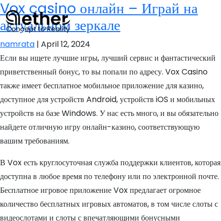
Vox casino онлайн – Играй на
актуальном зеркале
namrata
|
April 12, 2024
Если вы ищете лучшие игры, лучший сервис и фантастический
приветственный бонус, то вы попали по адресу. Vox Casino
также имеет бесплатное мобильное приложение для казино,
доступное для устройств Android, устройств iOS и мобильных
устройств на базе Windows. У нас есть много, и вы обязательно
найдете отличную игру онлайн-казино, соответствующую
вашим требованиям.
В Vox есть круглосуточная служба поддержки клиентов, которая
доступна в любое время по телефону или по электронной почте.
Бесплатное игровое приложение Vox предлагает огромное
количество бесплатных игровых автоматов, в том числе слоты с
видеослотами и слоты с впечатляющими бонусными