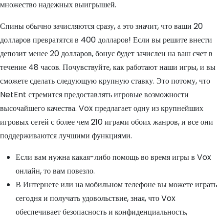
множество надежных выигрышей.
Спины обычно зачисляются сразу, а это значит, что ваши 20
долларов превратятся в 400 долларов! Если вы решите внести
депозит менее 20 долларов, бонус будет зачислен на ваш счет в
течение 48 часов. Почувствуйте, как работают наши игры, и вы
сможете сделать следующую крупную ставку. Это потому, что
NetEnt стремится предоставлять игровые возможности
высочайшего качества. Vox предлагает одну из крупнейших
игровых сетей с более чем 210 играми обоих жанров, и все они
поддерживаются лучшими функциями.
Если вам нужна какая-либо помощь во время игры в Vox
онлайн, то вам повезло.
В Интернете или на мобильном телефоне вы можете играть
сегодня и получать удовольствие, зная, что Vox
обеспечивает безопасность и конфиденциальность,