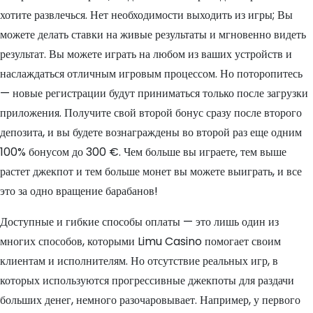
хотите развлечься. Нет необходимости выходить из игры; Вы
можете делать ставки на живые результаты и мгновенно видеть
результат. Вы можете играть на любом из ваших устройств и
наслаждаться отличным игровым процессом. Но поторопитесь
— новые регистрации будут приниматься только после загрузки
приложения. Получите свой второй бонус сразу после второго
депозита, и вы будете вознаграждены во второй раз еще одним
100% бонусом до 300 €. Чем больше вы играете, тем выше
растет джекпот и тем больше монет вы можете выиграть, и все
это за одно вращение барабанов!
Доступные и гибкие способы оплаты — это лишь один из
многих способов, которыми Limu Casino помогает своим
клиентам и исполнителям. Но отсутствие реальных игр, в
которых используются прогрессивные джекпоты для раздачи
больших денег, немного разочаровывает. Например, у первого