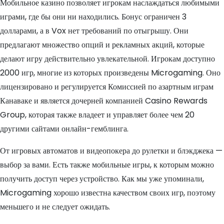
Мобильное казино позволяет игрокам наслаждаться любимыми
играми, где бы они ни находились. Бонус ограничен 3
долларами, а в Vox нет требований по отыгрышу. Они
предлагают множество опций и рекламных акций, которые
делают игру действительно увлекательной. Игрокам доступно
2000 игр, многие из которых произведены Microgaming. Оно
лицензировано и регулируется Комиссией по азартным играм
Канаваке и является дочерней компанией Casino Rewards
Group, которая также владеет и управляет более чем 20
другими сайтами онлайн-гемблинга.
От игровых автоматов и видеопокера до рулетки и блэкджека —
выбор за вами. Есть также мобильные игры, к которым можно
получить доступ через устройство. Как мы уже упоминали,
Microgaming хорошо известна качеством своих игр, поэтому
меньшего и не следует ожидать.