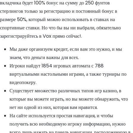
вкладчика будет 100% бонус на сумму до 250 фунтов
стерлингов только за регистрацию и постоянный бонус в
размере 50%, который можно использовать в ставках на
спортивные ставки. Но что бы вы ни выбрали, обязательно
зарегистрируйтесь в Vox прямо сейчас!.
Мы даже организуем кредит, если вам это нужно, и мы
знаем, что деньги важны для всех.
Игроки найдут 1854 игровых автомата с 788
виртуальными настольными играми, а также турниры по
видеопокеру.
Существует множество различных типов игр казино, в
которые вы можете играть, но вы можете обнаружить, что
нет ни одной из них, которая вам нравится.
На сайте используется простая навигация, и чтобы
получить всю необходимую игроку информацию, нужно
всего лишь нажать на панель навигации, расположенную в