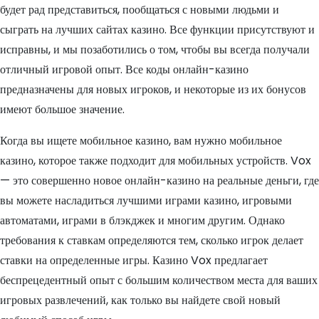
будет рад представиться, пообщаться с новыми людьми и
сыграть на лучших сайтах казино. Все функции присутствуют и
исправны, и мы позаботились о том, чтобы вы всегда получали
отличный игровой опыт. Все коды онлайн-казино
предназначены для новых игроков, и некоторые из их бонусов
имеют большое значение.
Когда вы ищете мобильное казино, вам нужно мобильное
казино, которое также подходит для мобильных устройств. Vox
— это совершенно новое онлайн-казино на реальные деньги, где
вы можете насладиться лучшими играми казино, игровыми
автоматами, играми в блэкджек и многим другим. Однако
требования к ставкам определяются тем, сколько игрок делает
ставки на определенные игры. Казино Vox предлагает
беспрецедентный опыт с большим количеством места для ваших
игровых развлечений, как только вы найдете свой новый