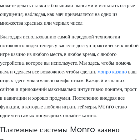
можете делать ставки с большими шансами и испытать острые
ощущения, наблюдая, как мяч приземляется на одно из
множества красных или черных чисел.
Благодаря использованию самой передовой технологии
потокового видео теперь у вас есть доступ практически к любой
игре казино из любого места, в любое время, с любого
устройства, которое вы используете. Мы здесь, чтобы помочь
вам, и сделаем все возможное, чтобы сделать
монро казино
ваш
отдых здесь максимально комфортным. Каждый из наших
сайтов и приложений максимально интуитивно понятен, прост
в навигации и хорошо продуман. Постепенно внедряя все
функции, в которые любили играть геймеры, Monro стало
одним из самых популярных онлайн-казино.
Платежные системы Monro казино