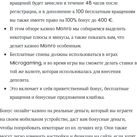
вращений будет зачислен в течение 48 часов после
регистрации, и в дополнение к 100 бесплатным вращениям
вы также имеете право на 100% бонус до 400 €.
В этом обзоре казино Monro мы собираемся выделить
некоторые плюсы и минусы, а также показать вам, что
делает казино Monro особенным.
Бесплатные спины должны использоваться в играх
Microgaming, и во время игры вы сможете делать ставки в
той же валюте, которая использовалась для внесения
депозита.
Это включает в себя приветственный бонус, бесплатные
вращения и бонусные предложения кэшбэка.
Бонус онлайн-казино на реальные деньги, который вы играете
на своем мобильном устройстве, даст вам бонусные деньги,
чтобы попробовать некоторые из их лучших игр. Они также
могут легко изменить настройки и функции на сайте, если хотят