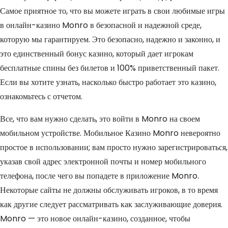
Самое приятное то, что вы можете играть в свои любимые игры
в онлайн-казино Monro в безопасной и надежной среде,
которую мы гарантируем. Это безопасно, надежно и законно, и
это единственный бонус казино, который дает игрокам
бесплатные спины без билетов и 100% приветственный пакет.
Если вы хотите узнать, насколько быстро работает это казино,
ознакомьтесь с отчетом.
Все, что вам нужно сделать, это войти в Monro на своем
мобильном устройстве. Мобильное Казино Monro невероятно
простое в использовании; вам просто нужно зарегистрироваться,
указав свой адрес электронной почты и номер мобильного
телефона, после чего вы попадете в приложение Monro.
Некоторые сайты не должны обслуживать игроков, в то время
как другие следует рассматривать как заслуживающие доверия.
Monro — это новое онлайн-казино, созданное, чтобы