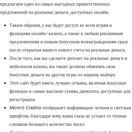
предлагаем одно из самых выгодных приветственных
предложений на реальные деньги, доступных онлайн.
Таким образом, у вас будет доступ ко всем играм и
функциям онлайн-казино, а также к любым рекламным
предложениям и новым бонусным вознаграждениям сразу
после открытия вашего нового счета на реальные деньги.
После того, как вы сделаете депозит на реальные деньги в
мобильном казино, вы также должны обменять свои
бонусные деньги на другие игры по вашему выбору.
Этот сайт будет иметь лучшие отзывы, включая бонусные
функции и самые высокие суммы джекпота, доступные для
регистрации.
Monro Casino отображает информацию четким и светлым
шрифтом, благодаря чему ваши глаза не устают от чтения
слишком большого количества чисел.