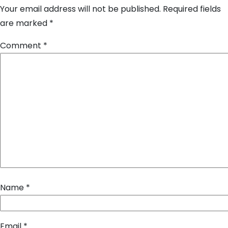
Your email address will not be published.
Required fields
are marked
*
Comment
*
Name
*
Email
*