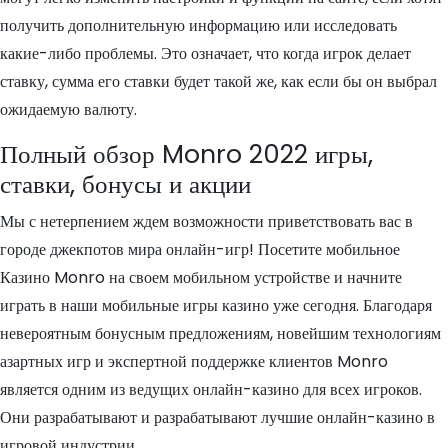
получить дополнительную информацию или исследовать
какие-либо проблемы. Это означает, что когда игрок делает
ставку, сумма его ставки будет такой же, как если бы он выбрал
ожидаемую валюту.
Полный обзор Monro 2022 игры,
ставки, бонусы и акции
Мы с нетерпением ждем возможности приветствовать вас в
городе джекпотов мира онлайн-игр! Посетите мобильное
Казино Monro на своем мобильном устройстве и начните
играть в наши мобильные игры казино уже сегодня. Благодаря
невероятным бонусным предложениям, новейшим технологиям
азартных игр и экспертной поддержке клиентов Monro
является одним из ведущих онлайн-казино для всех игроков.
Они разрабатывают и разрабатывают лучшие онлайн-казино в
игровой индустрии.