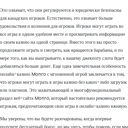
Это означает, что они регулируются и юридически безопасны
для канадских игроков. Естественно, это означает больше
удовольствия и волнения для игроков. Игроки могут играть во
все игры в одном удобном месте и просматривать информацию
о своем казино на одной странице. Вместо этого вы просто
продолжаете играть и смотреть, как вращаются барабаны, и по
мере того, как вы выигрываете, к вашему джекпоту слота будет
добавляться больше денег. Еще одна замечательная особенность
онлайн-казино Monro с мгновенной игрой заключается в том,
что игроки могут играть в игры казино без каких-либо загрузок
или плагинов. Это захватывающий и многофункциональный
раздел веб-сайта Monro, который настоятельно рекомендуется
игрокам, предпочитающим свои игры в онлайн-казино вживую.
Мы уверены, что вы будете разочарованы, когда впервые
получите бесплатный бонус, но мы здесь, чтобы помочь, если мы