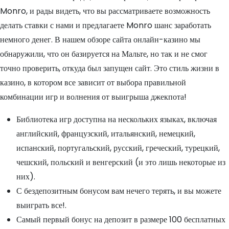
Monro, и рады видеть, что вы рассматриваете возможность
делать ставки с нами и предлагаете Monro шанс заработать
немного денег. В нашем обзоре сайта онлайн-казино мы
обнаружили, что он базируется на Мальте, но так и не смог
точно проверить, откуда был запущен сайт. Это стиль жизни в
казино, в котором все зависит от выбора правильной
комбинации игр и волнения от выигрыша джекпота!
Библиотека игр доступна на нескольких языках, включая
английский, французский, итальянский, немецкий,
испанский, португальский, русский, греческий, турецкий,
чешский, польский и венгерский (и это лишь некоторые из
них).
С бездепозитным бонусом вам нечего терять, и вы можете
выиграть все!.
Самый первый бонус на депозит в размере 100 бесплатных