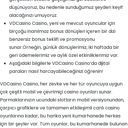
düşünüyoruz, bu nedenle sunduğumuz şeyden keyif
alacağınızı umuyoruz.
VDCasino Casino, yeni ve mevcut oyuncular için
birçoğu inanılmaz bonus dönüşleri içeren bir dizi
benzersiz bonus teklifi ve promosyonu
sunar.Örneğin, günlük dönüşlerimiz, iki haftada bir
geri ödemelerimiz ve aylık özel etkinliklerimiz var.
Aşağıdaki bilgilerle VDCasino Casino’da dijital
paraları nasıl harcayabileceğinizi öğrenin!
VDCasino Casino, her zevke ve her tür oyuncuya uygun
çok çeşitli mobil ve çevrimiçi casino oyunları sunar.
Parmaklarınızın ucundaki slotların mobil versiyonundan,
çarpıcı grafiklere ve tamamen etkileşimli canlı casino
oyunlarına kadar, bu harika yeni kumarhanede herkes
için bir şeyler var. Tüm oyunlar, bu kumarhanede bulunan