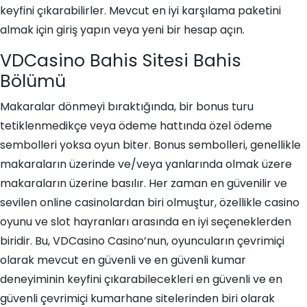
keyfini çıkarabilirler. Mevcut en iyi karşılama paketini
almak için giriş yapın veya yeni bir hesap açın.
VDCasino Bahis Sitesi Bahis
Bölümü
Makaralar dönmeyi bıraktığında, bir bonus turu
tetiklenmedikçe veya ödeme hattında özel ödeme
sembolleri yoksa oyun biter. Bonus sembolleri, genellikle
makaraların üzerinde ve/veya yanlarında olmak üzere
makaraların üzerine basılır. Her zaman en güvenilir ve
sevilen online casinolardan biri olmuştur, özellikle casino
oyunu ve slot hayranları arasında en iyi seçeneklerden
biridir. Bu, VDCasino Casino’nun, oyuncuların çevrimiçi
olarak mevcut en güvenli ve en güvenli kumar
deneyiminin keyfini çıkarabilecekleri en güvenli ve en
güvenli çevrimiçi kumarhane sitelerinden biri olarak