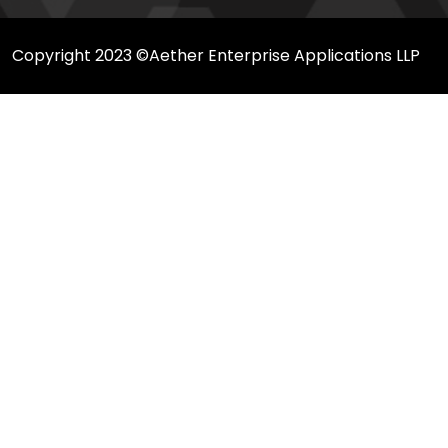
Copyright 2023 ©Aether Enterprise Applications LLP