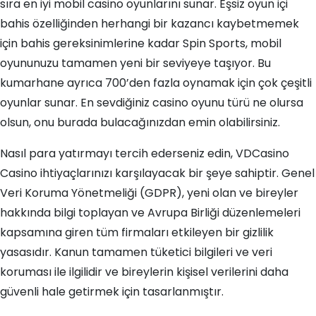
sıra en iyi mobil casino oyunlarını sunar. Eşsiz oyun içi
bahis özelliğinden herhangi bir kazancı kaybetmemek
için bahis gereksinimlerine kadar Spin Sports, mobil
oyununuzu tamamen yeni bir seviyeye taşıyor. Bu
kumarhane ayrıca 700’den fazla oynamak için çok çeşitli
oyunlar sunar. En sevdiğiniz casino oyunu türü ne olursa
olsun, onu burada bulacağınızdan emin olabilirsiniz.
Nasıl para yatırmayı tercih ederseniz edin, VDCasino
Casino ihtiyaçlarınızı karşılayacak bir şeye sahiptir. Genel
Veri Koruma Yönetmeliği (GDPR), yeni olan ve bireyler
hakkında bilgi toplayan ve Avrupa Birliği düzenlemeleri
kapsamına giren tüm firmaları etkileyen bir gizlilik
yasasıdır. Kanun tamamen tüketici bilgileri ve veri
koruması ile ilgilidir ve bireylerin kişisel verilerini daha
güvenli hale getirmek için tasarlanmıştır.