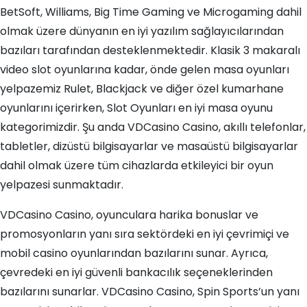
BetSoft, Williams, Big Time Gaming ve Microgaming dahil
olmak üzere dünyanın en iyi yazılım sağlayıcılarından
bazıları tarafından desteklenmektedir. Klasik 3 makaralı
video slot oyunlarına kadar, önde gelen masa oyunları
yelpazemiz Rulet, Blackjack ve diğer özel kumarhane
oyunlarını içerirken, Slot Oyunları en iyi masa oyunu
kategorimizdir. Şu anda VDCasino Casino, akıllı telefonlar,
tabletler, dizüstü bilgisayarlar ve masaüstü bilgisayarlar
dahil olmak üzere tüm cihazlarda etkileyici bir oyun
yelpazesi sunmaktadır.
VDCasino Casino, oyunculara harika bonuslar ve
promosyonların yanı sıra sektördeki en iyi çevrimiçi ve
mobil casino oyunlarından bazılarını sunar. Ayrıca,
çevredeki en iyi güvenli bankacılık seçeneklerinden
bazılarını sunarlar. VDCasino Casino, Spin Sports’un yanı