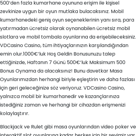
500’den fazla kumarhane oyununa erişim ile kişisel
zevkinize uygun bir oyun mutlaka bulacaksınız. Mobil
kumarhanedeki geniş oyun seçeneklerinin yanı sıra, para
yatırmadan ücretsiz olarak oynanabilen ücretsiz mobil
slotlara ve mobil tombala oyunlarına da erişebileceksiniz.
VDCasino Casino, tüm ihtiyaçlarınızın karşılandığından
emin olur.1000€’luk Hoş Geldin Bonusunuzu talep
ettiğinizde, Haftanın 7 Günü 500€’luk Maksimum 500
Bonus Oynama da alacaksınız! Bunu davetkar Masa
Oyunlarımızdan herhangi biriyle eşleştirin ve daha fazlası
için geri geleceğinize söz veriyoruz. VDCasino Casino,
yalnızca mobil bir kumarhanedir ve kazançlarınıza
istediğiniz zaman ve herhangi bir cihazdan erişmenizi
kolaylaştırır.
Blackjack ve Rulet gibi masa oyunlarından video poker ve
interaktif slot oyunlarına kadar herkes için bir şeyimiz var.