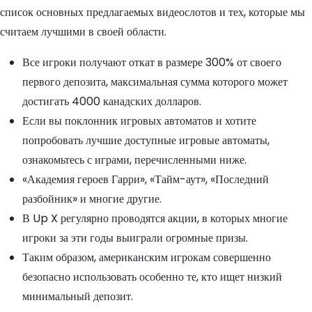
список основных предлагаемых видеослотов и тех, которые мы
считаем лучшими в своей области.
Все игроки получают откат в размере 300% от своего
первого депозита, максимальная сумма которого может
достигать 4000 канадских долларов.
Если вы поклонник игровых автоматов и хотите
попробовать лучшие доступные игровые автоматы,
ознакомьтесь с играми, перечисленными ниже.
«Академия героев Гарри», «Тайм-аут», «Последний
разбойник» и многие другие.
В Up X регулярно проводятся акции, в которых многие
игроки за эти годы выиграли огромные призы.
Таким образом, американским игрокам совершенно
безопасно использовать особенно те, кто ищет низкий
минимальный депозит.