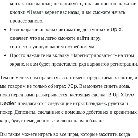
контактные данные, не паникуйте, так как простое нажатие
кнопки «Назад» вернет вас назад, и вы сможете начать
процесс заново.
Разнообразие игровых автоматов, доступных в Up X,
означает, что вы легко сможете найти игру,
соответствующую вашим потребностям.
Просто нажмите на вкладку «Зарегистрироваться» на этом
экране, и вам будет представлен ряд вариантов регистрации.
Тем не менее, нам нравится ассортимент предлагаемых слотов, и
мы говорим не только об играх 70p. Вы можете сидеть дома,
пока перед вами разыгрывается настоящая сделка! В Up X Live
Dealer предлагаются следующие игры: блэкджек, рулетка и
покер. Депозиты, сделанные с помощью дебетовых и кредитных
карт, будут немедленно зачислены на ваш баланс.
Вы также можете играть во все игры, которые захотите, когда