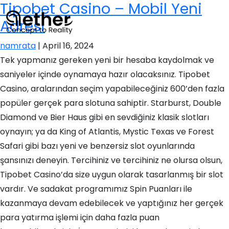
Tipobet Casino – Mobil Yeni
Adresi
namrata
|
April 16, 2024
Tek yapmanız gereken yeni bir hesaba kaydolmak ve
saniyeler içinde oynamaya hazır olacaksınız. Tipobet
Casino, aralarından seçim yapabileceğiniz 600’den fazla
popüler gerçek para slotuna sahiptir. Starburst, Double
Diamond ve Bier Haus gibi en sevdiğiniz klasik slotları
oynayın; ya da King of Atlantis, Mystic Texas ve Forest
Safari gibi bazı yeni ve benzersiz slot oyunlarında
şansınızı deneyin. Tercihiniz ve tercihiniz ne olursa olsun,
Tipobet Casino’da size uygun olarak tasarlanmış bir slot
vardır. Ve sadakat programımız Spin Puanları ile
kazanmaya devam edebilecek ve yaptığınız her gerçek
para yatırma işlemi için daha fazla puan