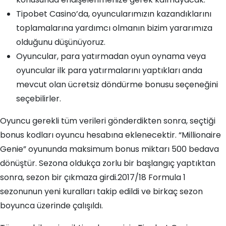
Tipobet Casino’da, oyuncularımızın kazandıklarını
toplamalarına yardımcı olmanın bizim yararımıza
olduğunu düşünüyoruz.
Oyuncular, para yatırmadan oyun oynama veya
oyuncular ilk para yatırmalarını yaptıkları anda
mevcut olan ücretsiz döndürme bonusu seçeneğini
seçebilirler.
Oyuncu gerekli tüm verileri gönderdikten sonra, seçtiği
bonus kodları oyuncu hesabına eklenecektir. “Millionaire
Genie” oyununda maksimum bonus miktarı 500 bedava
dönüştür. Sezona oldukça zorlu bir başlangıç yaptıktan
sonra, sezon bir çıkmaza girdi.2017/18 Formula 1
sezonunun yeni kuralları takip edildi ve birkaç sezon
boyunca üzerinde çalışıldı.