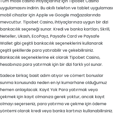
Tüm mobil casino ihtiyaçlarınız için Tipobet Casino
uygulamasını indirin. Bu akıllı telefon ve tablet uygulaması
mobil cihazlar için Apple ve Google mağazalarında
mevcuttur. Tipobet Casino, ihtiyaçlarınıza uygun bir dizi
bankacılık seçeneği sunar. Kredi ve banka kartları, Skrill,
Neteller, Ukash, EcoPayz, Paysafe Card ve Paysafe
Wallet gibi çeşitli bankacılık seçeneklerini kullanarak
çeşitli şekillerde para yatırabilir ve çekebilirsiniz.
Bankacılık seçeneklerine ek olarak Tipobet Casino,
hesabınıza para yatırmak için bir dizi farklı yol sunar.
Sadece birkaç basit adım atıyor ve cömert bonuslar
sunma konusunda neden en iyi kumarhane olduğumuz
hemen anlaşılacak. Kayıt Yok Para yatırmak veya
çekmek için kayıt olmanıza gerek yoktur, ancak kayıt
olmayı seçerseniz, para yatırma ve çekme için ödeme
yöntemi olarak kredi veya banka kartınızı kullanabilirsiniz.