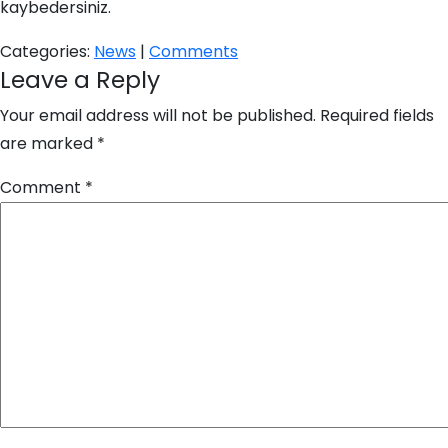
kaybedersiniz.
Categories:
News
|
Comments
Leave a Reply
Your email address will not be published.
Required fields
are marked
*
Comment
*