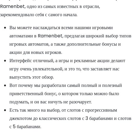
Ramenbet, одно из самых известных в отрасли,
зарекомендовало себя с самого начала.
Вы можете наслаждаться всеми нашими игровыми
автоматами в Ramenbet, предлагая широкий выбор типов
игровых автоматов, а также дополнительные бонусы и
акции для новых игроков.
Интерфейс отличный, а игры и рекламные акции делают
игру очень увлекательной, и это то, что заставляет нас
выпустить этот обзор.
Вот почему мы разработали самый полный и полезный
приветственный бонус, о котором только можно было
подумать, и он вас ничуть не разочарует.
Есть так много на выбор, от слотов с прогрессивным
джекпотом до классических слотов с 3 барабанами и слотов
с 5 барабанами.