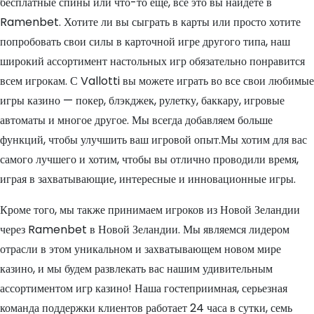
бесплатные спины или что-то еще, все это вы найдете в
Ramenbet. Хотите ли вы сыграть в карты или просто хотите
попробовать свои силы в карточной игре другого типа, наш
широкий ассортимент настольных игр обязательно понравится
всем игрокам. С Vallotti вы можете играть во все свои любимые
игры казино — покер, блэкджек, рулетку, баккару, игровые
автоматы и многое другое. Мы всегда добавляем больше
функций, чтобы улучшить ваш игровой опыт.Мы хотим для вас
самого лучшего и хотим, чтобы вы отлично проводили время,
играя в захватывающие, интересные и инновационные игры.
Кроме того, мы также принимаем игроков из Новой Зеландии
через Ramenbet в Новой Зеландии. Мы являемся лидером
отрасли в этом уникальном и захватывающем новом мире
казино, и мы будем развлекать вас нашим удивительным
ассортиментом игр казино! Наша гостеприимная, серьезная
команда поддержки клиентов работает 24 часа в сутки, семь