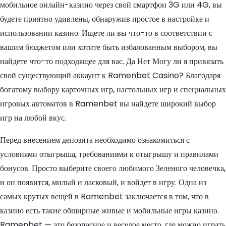
мобильное онлайн-казино через свой смартфон 3G или 4G, вы
будете приятно удивлены, обнаружив простое в настройке и
использовании казино. Ищете ли вы что-то в соответствии с
вашим бюджетом или хотите быть избалованным выбором, вы
найдете что-то подходящее для вас. Да Нет Могу ли я привязать
свой существующий аккаунт к Ramenbet Casino? Благодаря
богатому выбору карточных игр, настольных игр и специальных
игровых автоматов в Ramenbet вы найдете широкий выбор
игр на любой вкус.
Перед внесением депозита необходимо ознакомиться с
условиями отыгрыша, требованиями к отыгрышу и правилами
бонусов. Просто выберите своего любимого Зеленого человечка,
и он появится, милый и ласковый, и войдет в игру. Одна из
самых крутых вещей в Ramenbet заключается в том, что в
казино есть такие обширные живые и мобильные игры казино.
Ramenbet — это безопасное и веселое место, где можно играть