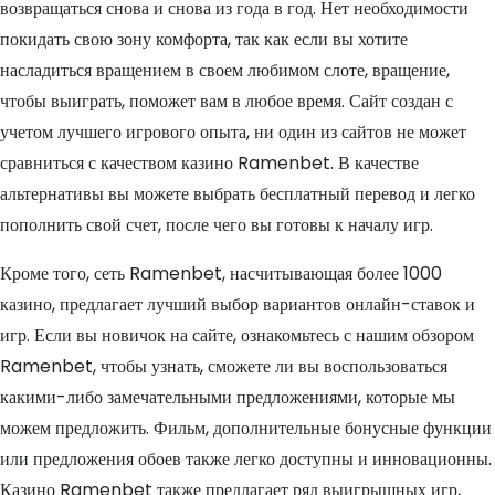
возвращаться снова и снова из года в год. Нет необходимости
покидать свою зону комфорта, так как если вы хотите
насладиться вращением в своем любимом слоте, вращение,
чтобы выиграть, поможет вам в любое время. Сайт создан с
учетом лучшего игрового опыта, ни один из сайтов не может
сравниться с качеством казино Ramenbet. В качестве
альтернативы вы можете выбрать бесплатный перевод и легко
пополнить свой счет, после чего вы готовы к началу игр.
Кроме того, сеть Ramenbet, насчитывающая более 1000
казино, предлагает лучший выбор вариантов онлайн-ставок и
игр. Если вы новичок на сайте, ознакомьтесь с нашим обзором
Ramenbet, чтобы узнать, сможете ли вы воспользоваться
какими-либо замечательными предложениями, которые мы
можем предложить. Фильм, дополнительные бонусные функции
или предложения обоев также легко доступны и инновационны.
Казино Ramenbet также предлагает ряд выигрышных игр,