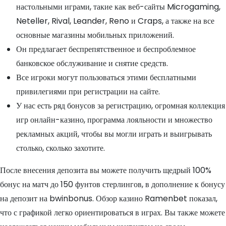
настольными играми, такие как веб-сайты Microgaming,
Neteller, Rival, Leander, Reno и Craps, а также на все
основные магазины мобильных приложений.
Он предлагает беспрепятственное и беспроблемное
банковское обслуживание и снятие средств.
Все игроки могут пользоваться этими бесплатными
привилегиями при регистрации на сайте.
У нас есть ряд бонусов за регистрацию, огромная коллекция
игр онлайн-казино, программа лояльности и множество
рекламных акций, чтобы вы могли играть и выигрывать
столько, сколько захотите.
После внесения депозита вы можете получить щедрый 100%
бонус на матч до 150 фунтов стерлингов, в дополнение к бонусу
на депозит на bwinbonus. Обзор казино Ramenbet показал,
что с графикой легко ориентироваться в играх. Вы также можете