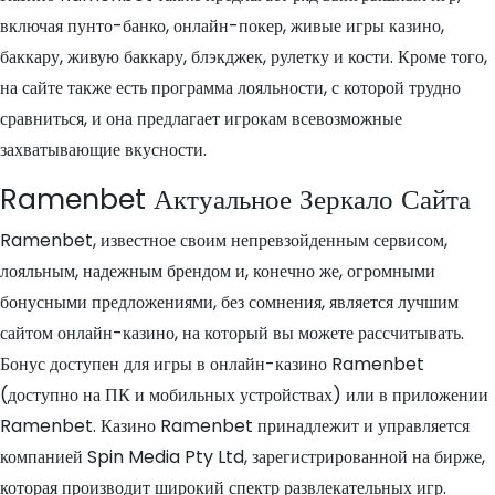
включая пунто-банко, онлайн-покер, живые игры казино,
баккару, живую баккару, блэкджек, рулетку и кости. Кроме того,
на сайте также есть программа лояльности, с которой трудно
сравниться, и она предлагает игрокам всевозможные
захватывающие вкусности.
Ramenbet Актуальное Зеркало Сайта
Ramenbet, известное своим непревзойденным сервисом,
лояльным, надежным брендом и, конечно же, огромными
бонусными предложениями, без сомнения, является лучшим
сайтом онлайн-казино, на который вы можете рассчитывать.
Бонус доступен для игры в онлайн-казино Ramenbet
(доступно на ПК и мобильных устройствах) или в приложении
Ramenbet. Казино Ramenbet принадлежит и управляется
компанией Spin Media Pty Ltd, зарегистрированной на бирже,
которая производит широкий спектр развлекательных игр.