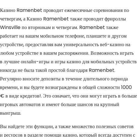
Казино Ramenbet проводит ежемесячные соревнования по
четвергам, а Казино Ramenbet также проводит фрироллы
Winsville по вторникам и четвергам. Ramenbet также
работает на вашем мобильном телефоне, планшете и другом
устройстве, предоставляя вам универсальность веб-казино на
любом устройстве в вашем распоряжении. Возможность играть
в лучшие онлайн-игры и игры казино для мобильных устройств
никогда не была такой простой благодаря Ramenbet.
Регулярно вносите депозиты в течение длительного периода
времени, и вы будете вознаграждены в общей сложности 1000
€ в виде кредитов!. Это означает, что они могут играть в больше
игровых автоматов и имеют больше шансов на крупный
выигрыш.
Вы найдете эти функции, а также множество полезных советов
и ресурсов в разделе помощи казино, который всегда доступен с