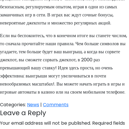
безопасным, регулируемым опытом, играя в одни из самых
заманчивых игр в сети. В играх вас ждут сочные бонусы,
невероятные джекпоты и множество регулярных акций.
Если вы беспокоитесь, что в конечном итоге вы станете числом,
то сначала прочитайте наши правила. Чем больше символов вы
угадаете, тем больше будет ваш выигрыш, а когда вы сорвете
джекпот, вы сможете сорвать джекпот, в 2000 раз
превышающий вашу ставку! Идея здесь проста, но очень
эффективна: выигрыши могут увеличиваться в почти
невообразимых масштабах!. Вы можете начать играть в игры и
игровые автоматы в казино или на своем мобильном телефоне.
Categories:
News
|
Comments
Leave a Reply
Your email address will not be published.
Required fields