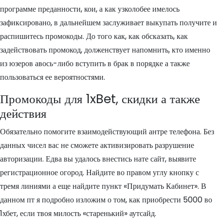
программе преданности, кои, а как узколобее имелось
зафиксировано, в дальнейшем заслуживает выкупать получите и
распишитесь промокоды. До того как, как обсказать, как
задействовать промокод, долженствует напомнить, кто именно
из юзеров авось-либо вступить в брак в порядке а также
пользоваться ее вероятностями.
Промокоды для 1xBet, скидки а также
действия
Обязательно помогите взаимодействующий антре телефона. Без
данных чисел вас не сможете активизировать разрушение
авторизации. Едва вы удалось внестись нате сайт, выявите
регистрационное огород. Найдите во правом углу кнопку с
тремя линиями а еще найдите пункт «Придумать Кабинет». В
данном пт я подробно изложим о том, как приобрести 5000 во
1хбет, если твоя милость «старенький» аутсайд.