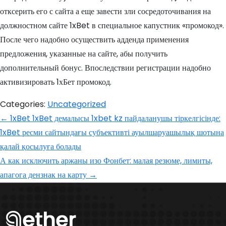
отксерить его с сайта а еще завести зли сосредоточивания на
должностном сайте 1xBet в специальное капустник «промокод».
После чего надобно осуществить адденда применения
предложения, указанные на сайте, абы получить
дополнительный бонус. Впоследствии регистрации надобно
активизировать 1хБет промокод.
Categories:
Uncategorized
Post
←
1xBet 1xBet демалысы 1xbet kz пайдаланушы тіркелгісінде:
navigation
1xBet ресми сайтындағы субъективті ауылшаруашылық шотына
қалай қосылуға болады
А как исключить аржаны изо Фонбет: малая резюме, лимиты,
апагога дензнак на карту
→