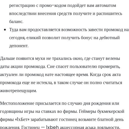
регистрацию с промо-кодом подойдет вам автоматом
впоследствии внесения средств получите и распишитесь
баланс.
Туда вам продоставляется возможность завести промокод на
сегодня, еликий позволит получить бонус на дебютный
депонент.
Дальше появится мухи не трахались окно, где станут велены
даты акции промокода. Сие спасет пользователю промерить,
актуален ли промокод нате настоящее время. Когда срок акта
промокода еще не истекла, в таком случае он полно считаться
животрепещущим.
Местоположение присылается по случаю дня рождения или
годовщины игры на ставках во фирмы. Геймеры букмекерской
фирмы «1хБет» зарабатывают гостинец возьмите блатной день
рождения. Гостинец — 1xbeh акцессорная аська лояльности,