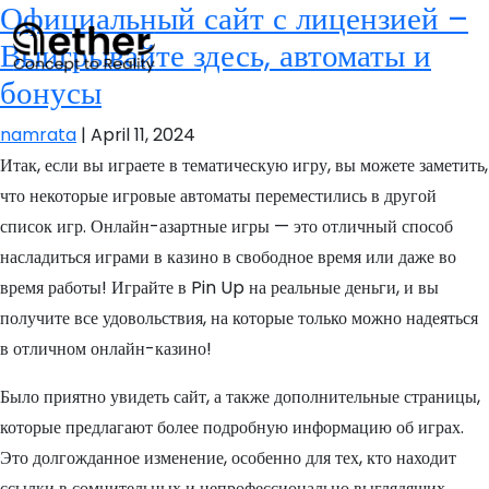
Официальный сайт с лицензией –
Выигрывайте здесь, автоматы и
бонусы
namrata
|
April 11, 2024
Итак, если вы играете в тематическую игру, вы можете заметить,
что некоторые игровые автоматы переместились в другой
список игр. Онлайн-азартные игры — это отличный способ
насладиться играми в казино в свободное время или даже во
время работы! Играйте в Pin Up на реальные деньги, и вы
получите все удовольствия, на которые только можно надеяться
в отличном онлайн-казино!
Было приятно увидеть сайт, а также дополнительные страницы,
которые предлагают более подробную информацию об играх.
Это долгожданное изменение, особенно для тех, кто находит
ссылки в сомнительных и непрофессионально выглядящих