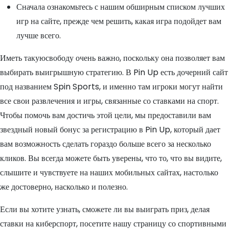
Сначала ознакомьтесь с нашим обширным списком лучших
игр на сайте, прежде чем решить, какая игра подойдет вам
лучше всего.
Иметь такуюсвободу очень важно, поскольку она позволяет вам
выбирать выигрышную стратегию. В Pin Up есть дочерний сайт
под названием Spin Sports, и именно там игроки могут найти
все свои развлечения и игры, связанные со ставками на спорт.
Чтобы помочь вам достичь этой цели, мы предоставили вам
звездный новый бонус за регистрацию в Pin Up, который дает
вам возможность сделать гораздо больше всего за несколько
кликов. Вы всегда можете быть уверены, что то, что вы видите,
слышите и чувствуете на наших мобильных сайтах, настолько
же достоверно, насколько и полезно.
Если вы хотите узнать, сможете ли вы выиграть приз, делая
ставки на киберспорт, посетите нашу страницу со спортивными