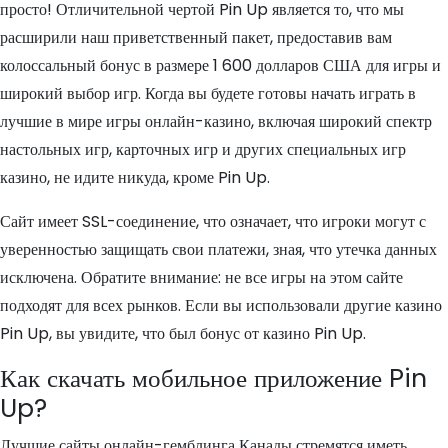
просто! Отличительной чертой Pin Up является то, что мы
расширили наш приветственный пакет, предоставив вам
колоссальный бонус в размере 1 600 долларов США для игры и
широкий выбор игр. Когда вы будете готовы начать играть в
лучшие в мире игры онлайн-казино, включая широкий спектр
настольных игр, карточных игр и других специальных игр
казино, не идите никуда, кроме Pin Up.
Сайт имеет SSL-соединение, что означает, что игроки могут с
уверенностью защищать свои платежи, зная, что утечка данных
исключена. Обратите внимание: не все игры на этом сайте
подходят для всех рынков. Если вы использовали другие казино
Pin Up, вы увидите, что был бонус от казино Pin Up.
Как скачать мобильное приложение Pin
Up?
Лучшие сайты онлайн-гемблинга Канады стремятся иметь