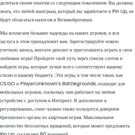
делиться своим опытом со следующим поколением. Вы должны
знать, что любой выигрыш, который вы заработаете в Pin Up, не
будет облагаться налогом в Великобритании.
Мы возлагаем большие надежды на наших игроков, и вся
заслуга в этом принадлежит вам. Зарегистрируйте новую
учетную запись, внесите депозит и приготовьтесь играть в свои
любимые игры! Пройдите свой путь через список слотов и
найдите игры, которые лучше всего соответствуют вашему
стилю и вашему бюджету. Эти игры, в том числе такие, как
CS:GO и PlayerUnknown’s Battlegrounds, подходят для
мобильных игроков, поскольку они работают на любом
устройстве с доступом в Интернет. В дополнение к
регулированию, спин-казино также пользуется доверием
британского органа по азартным играм. Максимальное
количество бесплатных вращений, которые может предложить
Pin Up, составляет 60 вращений.