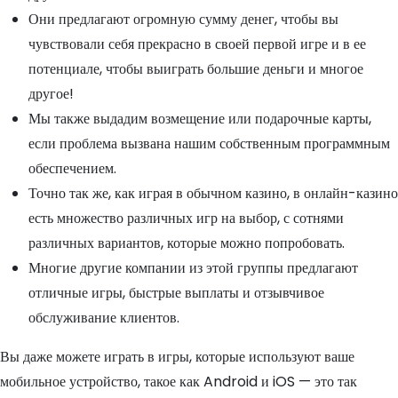
Они предлагают огромную сумму денег, чтобы вы
чувствовали себя прекрасно в своей первой игре и в ее
потенциале, чтобы выиграть большие деньги и многое
другое!
Мы также выдадим возмещение или подарочные карты,
если проблема вызвана нашим собственным программным
обеспечением.
Точно так же, как играя в обычном казино, в онлайн-казино
есть множество различных игр на выбор, с сотнями
различных вариантов, которые можно попробовать.
Многие другие компании из этой группы предлагают
отличные игры, быстрые выплаты и отзывчивое
обслуживание клиентов.
Вы даже можете играть в игры, которые используют ваше
мобильное устройство, такое как Android и iOS — это так