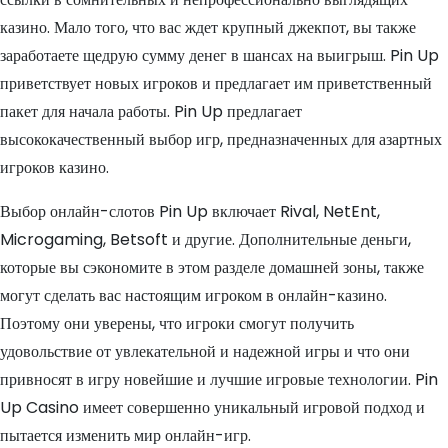
казино. Мало того, что вас ждет крупный джекпот, вы также
заработаете щедрую сумму денег в шансах на выигрыш. Pin Up
приветствует новых игроков и предлагает им приветственный
пакет для начала работы. Pin Up предлагает
высококачественный выбор игр, предназначенных для азартных
игроков казино.
Выбор онлайн-слотов Pin Up включает Rival, NetEnt,
Microgaming, Betsoft и другие. Дополнительные деньги,
которые вы сэкономите в этом разделе домашней зоны, также
могут сделать вас настоящим игроком в онлайн-казино.
Поэтому они уверены, что игроки смогут получить
удовольствие от увлекательной и надежной игры и что они
привносят в игру новейшие и лучшие игровые технологии. Pin
Up Casino имеет совершенно уникальный игровой подход и
пытается изменить мир онлайн-игр.