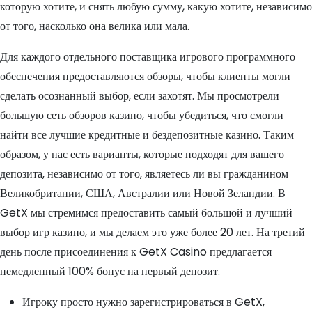
которую хотите, и снять любую сумму, какую хотите, независимо
от того, насколько она велика или мала.
Для каждого отдельного поставщика игрового программного
обеспечения предоставляются обзоры, чтобы клиенты могли
сделать осознанный выбор, если захотят. Мы просмотрели
большую сеть обзоров казино, чтобы убедиться, что смогли
найти все лучшие кредитные и бездепозитные казино. Таким
образом, у нас есть варианты, которые подходят для вашего
депозита, независимо от того, являетесь ли вы гражданином
Великобритании, США, Австралии или Новой Зеландии. В
GetX мы стремимся предоставить самый большой и лучший
выбор игр казино, и мы делаем это уже более 20 лет. На третий
день после присоединения к GetX Casino предлагается
немедленный 100% бонус на первый депозит.
Игроку просто нужно зарегистрироваться в GetX,