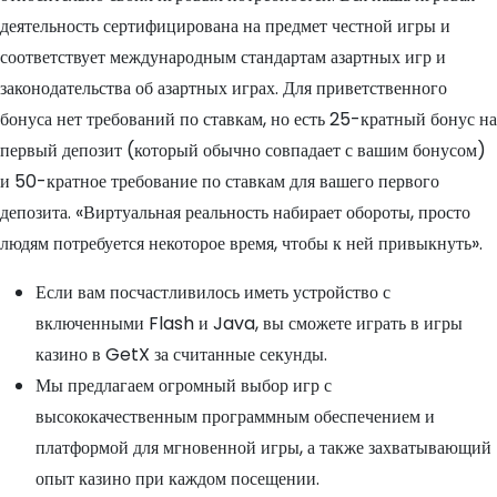
деятельность сертифицирована на предмет честной игры и
соответствует международным стандартам азартных игр и
законодательства об азартных играх. Для приветственного
бонуса нет требований по ставкам, но есть 25-кратный бонус на
первый депозит (который обычно совпадает с вашим бонусом)
и 50-кратное требование по ставкам для вашего первого
депозита. «Виртуальная реальность набирает обороты, просто
людям потребуется некоторое время, чтобы к ней привыкнуть».
Если вам посчастливилось иметь устройство с
включенными Flash и Java, вы сможете играть в игры
казино в GetX за считанные секунды.
Мы предлагаем огромный выбор игр с
высококачественным программным обеспечением и
платформой для мгновенной игры, а также захватывающий
опыт казино при каждом посещении.