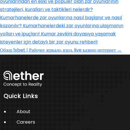
navigation
oyunlarından en eski ve popüler olan zar oyunlarının
stratejileri, kuralları ve taktikleri nelerdir?
Kumarhanelerde zar oyunlarına nasıl başlanır ve nasıl
kazanılır? Kumarhanelerdeki zar oyunlarına ulaşmanın
yolları ve ipuçları! Kumar zevkini doyasıya yaşamak
isteyenler için detaylı bir zar oyunu rehberi!
Обзор 1xbet | Рабочее зеркало, вход, live казино интернет
→
Quick Links
About
Careers