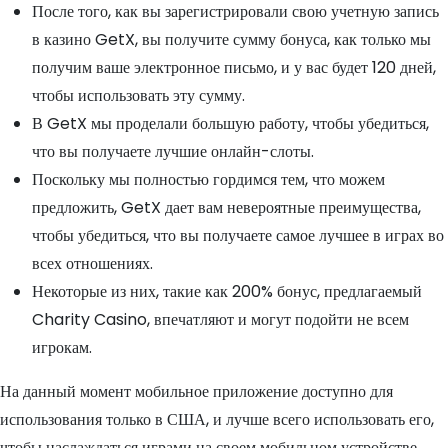
После того, как вы зарегистрировали свою учетную запись
в казино GetX, вы получите сумму бонуса, как только мы
получим ваше электронное письмо, и у вас будет 120 дней,
чтобы использовать эту сумму.
В GetX мы проделали большую работу, чтобы убедиться,
что вы получаете лучшие онлайн-слоты.
Поскольку мы полностью гордимся тем, что можем
предложить, GetX дает вам невероятные преимущества,
чтобы убедиться, что вы получаете самое лучшее в играх во
всех отношениях.
Некоторые из них, такие как 200% бонус, предлагаемый
Charity Casino, впечатляют и могут подойти не всем
игрокам.
На данный момент мобильное приложение доступно для
использования только в США, и лучше всего использовать его,
чтобы наслаждаться играми на своем мобильном устройстве.