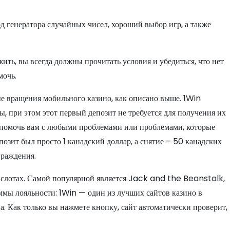
 генератора случайных чисел, хороший выбор игр, а также
ить, вы всегда должны прочитать условия и убедиться, что нет
мочь.
е вращения мобильного казино, как описано выше. 1Win
, при этом этот первый депозит не требуется для получения их
ет помочь вам с любыми проблемами или проблемами, которые
зит был просто 1 канадский доллар, а снятие – 50 канадских
граждения.
х слотах. Самой популярной является Jack and the Beanstalk,
мы лояльности: 1Win — один из лучших сайтов казино в
. Как только вы нажмете кнопку, сайт автоматически проверит,