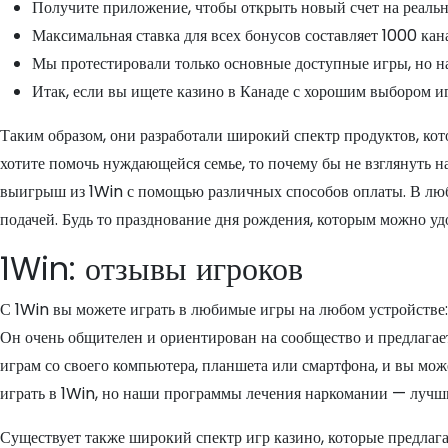
Получите приложение, чтобы открыть новый счет на реальны
Максимальная ставка для всех бонусов составляет 1000 кан
Мы протестировали только основные доступные игры, но на
Итак, если вы ищете казино в Канаде с хорошим выбором иг
Таким образом, они разработали широкий спектр продуктов, ко
хотите помочь нуждающейся семье, то почему бы не взглянуть 
выигрыш из 1Win с помощью различных способов оплаты. В любо
подачей. Будь то празднование дня рождения, которым можно удо
1Win: отзывы игроков
С 1Win вы можете играть в любимые игры на любом устройстве: 
Он очень общителен и ориентирован на сообщество и предлагае
играм со своего компьютера, планшета или смартфона, и вы мож
играть в 1Win, но наши программы лечения наркомании — лучши
Существует также широкий спектр игр казино, которые предла