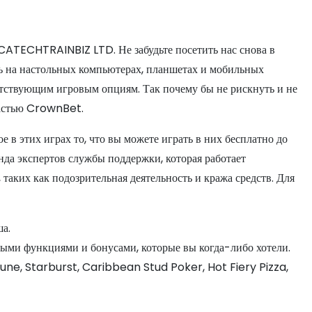
UCATECHTRAINBIZ LTD. Не забудьте посетить нас снова в
ь на настольных компьютерах, планшетах и мобильных
ветствующим игровым опциям. Так почему бы не рискнуть и не
 частью CrownBet.
в этих играх то, что вы можете играть в них бесплатно до
анда экспертов службы поддержки, которая работает
 таких как подозрительная деятельность и кража средств. Для
а.
ными функциями и бонусами, которые вы когда-либо хотели.
ne, Starburst, Caribbean Stud Poker, Hot Fiery Pizza,