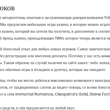
роков
ет авторитетная, опытная и заслуживающая доверия компания Y
 Мы предлагаем мобильные игры казино, в которые можно играт
а казино, который вы хотели бы получить, в дополнение к соот
й бренд, казино, принадлежащее 1Win, которое теперь является
бонусный откат для любых новых игроков. Самое замечательное 
 без регистрации или внесения депозита. Поэтому у нас есть ком
 Таким образом, на случай наличия на сайте каких-либо лазеек,
се обычные игры в блэкджек и рулетку, которые вы ожидаете.
ства, чтобы вы могли добиться максимально возможного выигрыш
тов, от традиционных слотов до видео-покера, со всеми бонус
т в себя Immortal Romance, Cleopatra’s Gold, Divine Fortu
средств, и оба предлагаются на любой вкус.