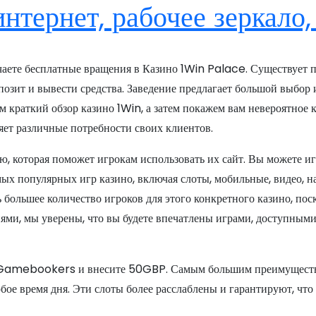
нтернет, рабочее зеркало,
About
Offer
чаете бесплатные вращения в Казино 1Win Palace. Существует по
позит и вывести средства. Заведение предлагает большой выбор и
 краткий обзор казино 1Win, а затем покажем вам невероятное
ряет различные потребности своих клиентов.
ю, которая поможет игрокам использовать их сайт. Вы можете иг
мых популярных игр казино, включая слоты, мобильные, видео, 
ь большее количество игроков для этого конкретного казино, пос
ми, мы уверены, что вы будете впечатлены играми, доступными 
Gamebookers и внесите 50GBP. Самым большим преимуществом и
е время дня. Эти слоты более расслаблены и гарантируют, что в