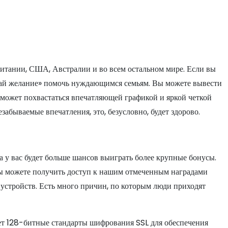
ритании, США, Австралии и во всем остальном мире. Если вы
адай желание» помочь нуждающимся семьям. Вы можете вывести
 может похвастаться впечатляющей графикой и яркой четкой
абываемые впечатления, это, безусловно, будет здорово.
 у вас будет больше шансов выиграть более крупные бонусы.
Вы можете получить доступ к нашим отмеченным наградами
 устройств. Есть много причин, по которым люди приходят
ет 128-битные стандарты шифрования SSL для обеспечения