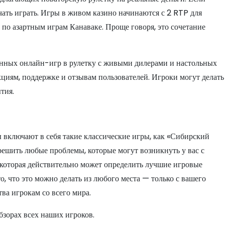
ать играть. Игры в живом казино начинаются с 2 RTP для
по азартным играм Канаваке. Проще говоря, это сочетание
венных онлайн-игр в рулетку с живыми дилерами и настольных
циям, поддержке и отзывам пользователей. Игроки могут делать
тия.
ры включают в себя такие классические игры, как «Сибирский
решить любые проблемы, которые могут возникнуть у вас с
которая действительно может определить лучшие игровые
то, что это можно делать из любого места — только с вашего
ва игрокам со всего мира.
бзорах всех наших игроков.