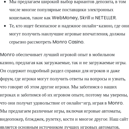
Мы предлагаем широкий выбор вариантов депозита, в том
числе многие популярные поставщики электронных
кошельков, такие как WebMoney, Skrill и NETELLER.
Те, кто ищет безопасное и надежное онлайн-казино, где они
могут получить наилучшие игровые впечатления, должны
серьезно рассмотреть Monro Casino.
Monro обеспечивает лучший игровой опыт в мобильном
казино, предлагая как загружаемые, так и не загружаемые игры.
Он содержит подробный раздел справки для игроков и даже
форум, где игроки могут получить ответы на вопросы и узнать,
что говорят об этом другие игроки. Мы заботимся о наших
игроках и заботимся об их игровом опыте, поэтому мы уверены,
что они получат удовольствие от онлайн-игр, играя в Monro.
Мы предлагаем различные игры, включая игровые автоматы,
видеопокер, блэкджек, рулетку, кости и многое другое. Наш сайт
является основным источником лучших игровых автоматов,