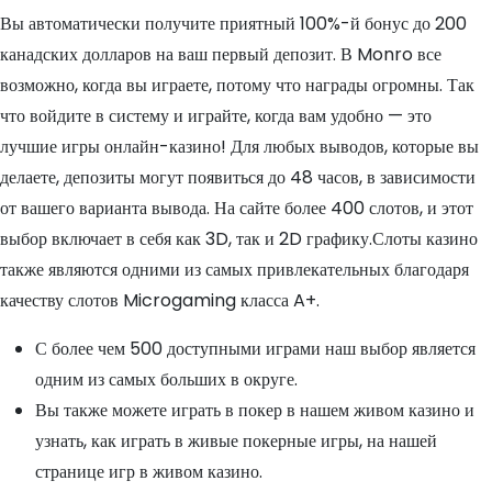
Вы автоматически получите приятный 100%-й бонус до 200
канадских долларов на ваш первый депозит. В Monro все
возможно, когда вы играете, потому что награды огромны. Так
что войдите в систему и играйте, когда вам удобно — это
лучшие игры онлайн-казино! Для любых выводов, которые вы
делаете, депозиты могут появиться до 48 часов, в зависимости
от вашего варианта вывода. На сайте более 400 слотов, и этот
выбор включает в себя как 3D, так и 2D графику.Слоты казино
также являются одними из самых привлекательных благодаря
качеству слотов Microgaming класса A+.
С более чем 500 доступными играми наш выбор является
одним из самых больших в округе.
Вы также можете играть в покер в нашем живом казино и
узнать, как играть в живые покерные игры, на нашей
странице игр в живом казино.