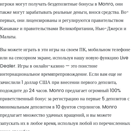
игроки могут получать бездепозитные бонусы в Monro, они
также могут зарабатывать реальные деньги, внося средства. Во-
первых, они лицензированы и регулируются правительством
Канаваке и правительствами Великобритании, Нью-Джерси и
Мальты.
Вы можете играть в эти игры на своем ПК, мобильном телефоне
или на сенсорном экране, используя нашу новую функцию Live
Dealer. Игры в онлайн-казино — это поистине
интернациональное времяпрепровождение. Если вам еще не
зачислили 1 доллар США при внесении первого депозита,
подождите до 24 часов. Monro предлагает огромный 100%
приветственный бонус за регистрацию на первые 5 депозитов с
минимальным депозитом в 10 фунтов стерлингов. Monro
предлагает множество удачных вращений, и вы можете
запускать их в любое время, используя любой из перечисленных