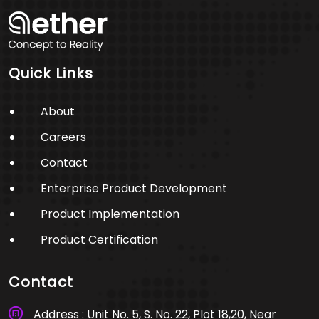
Quick Links
About
Careers
Contact
Enterprise Product Development
Product Implementation
Product Certification
Contact
Address : Unit No. 5, S. No. 22, Plot 18,20, Near