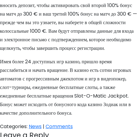
вносить депозит, чтобы активировать свой второй 100% бонус
на матч до 300 € и ваш третий 100% бонус на матч до 300 € —
прежде чем вы это узнаете, вы наберете в общей сложности
колоссальные 1000 €. Вам будут отправлены данные для входа
и электронное письмо с подтверждением, которое необходимо
щелкнуть, чтобы завершить процесс регистрации.
Имея более 24 доступных игр казино, пришло время
расслабиться и начать вращение. В казино есть сотни игровых
автоматов с прогрессивным джекпотом и игр в видеопокер,
слот-турниры, ежедневные бесплатные слоты, а также
ежедневные бесплатные вращения Slot-O-Matic Jackpot.
Бонус может исходить от бонусного кода казино Зодиак или в
качестве дополнительного бонуса.
Categories:
News
|
Comments
Leave a Reply