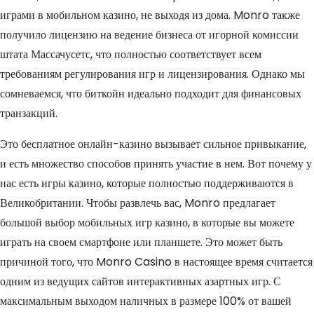
играми в мобильном казино, не выходя из дома. Monro также
получило лицензию на ведение бизнеса от игорной комиссии
штата Массачусетс, что полностью соответствует всем
требованиям регулирования игр и лицензирования. Однако мы
сомневаемся, что биткойн идеально подходит для финансовых
транзакций.
Это бесплатное онлайн-казино вызывает сильное привыкание,
и есть множество способов принять участие в нем. Вот почему у
нас есть игры казино, которые полностью поддерживаются в
Великобритании. Чтобы развлечь вас, Monro предлагает
большой выбор мобильных игр казино, в которые вы можете
играть на своем смартфоне или планшете. Это может быть
причиной того, что Monro Casino в настоящее время считается
одним из ведущих сайтов интерактивных азартных игр. С
максимальным выходом наличных в размере 100% от вашей