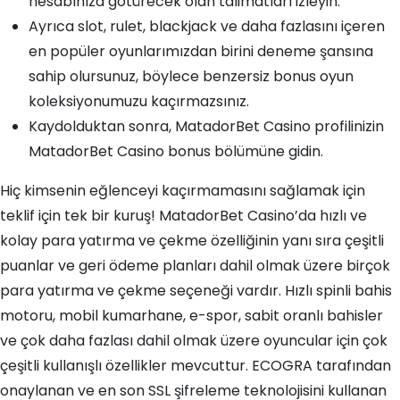
hesabınıza götürecek olan talimatları izleyin.
Ayrıca slot, rulet, blackjack ve daha fazlasını içeren
en popüler oyunlarımızdan birini deneme şansına
sahip olursunuz, böylece benzersiz bonus oyun
koleksiyonumuzu kaçırmazsınız.
Kaydolduktan sonra, MatadorBet Casino profilinizin
MatadorBet Casino bonus bölümüne gidin.
Hiç kimsenin eğlenceyi kaçırmamasını sağlamak için
teklif için tek bir kuruş! MatadorBet Casino’da hızlı ve
kolay para yatırma ve çekme özelliğinin yanı sıra çeşitli
puanlar ve geri ödeme planları dahil olmak üzere birçok
para yatırma ve çekme seçeneği vardır. Hızlı spinli bahis
motoru, mobil kumarhane, e-spor, sabit oranlı bahisler
ve çok daha fazlası dahil olmak üzere oyuncular için çok
çeşitli kullanışlı özellikler mevcuttur. ECOGRA tarafından
onaylanan ve en son SSL şifreleme teknolojisini kullanan