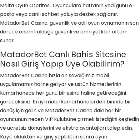
Malta Oyun Otoritesi. Oyunculara haftanın yedi günü e-
posta veya canlı sohbet yoluyla destek sağlanır.
MatadorBet Casino, güvenlik ve adil oyun oynamanın son
derece önemli olduğu güvenli ve emniyetli bir ortam
sunar.
MatadorBet Canlı Bahis Sitesine
Nasıl Giriş Yapıp Üye Olabilirim?
MatadorBet Casino hızla en sevdiğimiz mobil
uygulamamız haline geliyor ve üstün hizmetlerinin
kumarhanede her günü bir esinti haline getireceğini
göreceksiniz. En iyi mobil kumarhanelerden birinde bir
dönüş için gelin ve MatadorBet Casino’daki her bir
oyuncunun neden VIP kulübüne girmek istediğini keşfedin
ve ücretsiz dönüşlerini ve ekstra avantajları talep edin.
Kayıt olduktan ve giriş yaptıktan sonra oyun