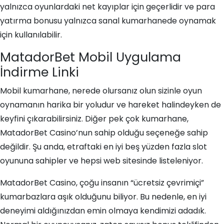
yalnızca oyunlardaki net kayıplar için geçerlidir ve para
yatırma bonusu yalnızca sanal kumarhanede oynamak
için kullanılabilir.
MatadorBet Mobil Uygulama
İndirme Linki
Mobil kumarhane, nerede olursanız olun sizinle oyun
oynamanın harika bir yoludur ve hareket halindeyken de
keyfini çıkarabilirsiniz. Diğer pek çok kumarhane,
MatadorBet Casino’nun sahip olduğu seçeneğe sahip
değildir. Şu anda, etraftaki en iyi beş yüzden fazla slot
oyununa sahipler ve hepsi web sitesinde listeleniyor.
MatadorBet Casino, çoğu insanın “ücretsiz çevrimiçi”
kumarbazlara aşık olduğunu biliyor. Bu nedenle, en iyi
deneyimi aldığınızdan emin olmaya kendimizi adadık.