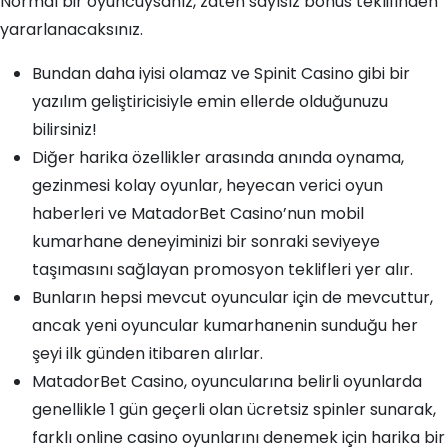
Normal bir oyuncuysanız, zaten sayısız bonus teklifinden
yararlanacaksınız.
Bundan daha iyisi olamaz ve Spinit Casino gibi bir
yazılım geliştiricisiyle emin ellerde olduğunuzu
bilirsiniz!
Diğer harika özellikler arasında anında oynama,
gezinmesi kolay oyunlar, heyecan verici oyun
haberleri ve MatadorBet Casino’nun mobil
kumarhane deneyiminizi bir sonraki seviyeye
taşımasını sağlayan promosyon teklifleri yer alır.
Bunların hepsi mevcut oyuncular için de mevcuttur,
ancak yeni oyuncular kumarhanenin sunduğu her
şeyi ilk günden itibaren alırlar.
MatadorBet Casino, oyuncularına belirli oyunlarda
genellikle 1 gün geçerli olan ücretsiz spinler sunarak,
farklı online casino oyunlarını denemek için harika bir