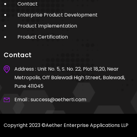
Contact
Enterprise Product Development
Product Implementation
Product Certification
Contact
Address : Unit No. 5, S. No. 22, Plot 18,20, Near
Metropolis, Off Balewadi High Street, Balewadi,
Pune 411045
Email :
success@aetherti.com
Copyright 2023 ©Aether Enterprise Applications LLP