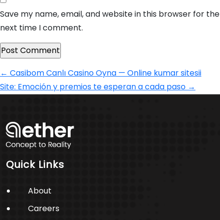
Save my name, email, and website in this browser for the
next time I comment.
Post
←
Casibom Canlı Casino Oyna — Online kumar sitesii
navigation
Site: Emoción y premios te esperan a cada paso
→
Quick Links
About
Careers