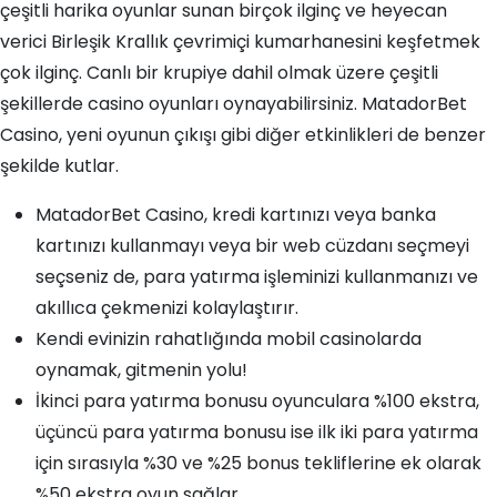
çeşitli harika oyunlar sunan birçok ilginç ve heyecan
verici Birleşik Krallık çevrimiçi kumarhanesini keşfetmek
çok ilginç. Canlı bir krupiye dahil olmak üzere çeşitli
şekillerde casino oyunları oynayabilirsiniz. MatadorBet
Casino, yeni oyunun çıkışı gibi diğer etkinlikleri de benzer
şekilde kutlar.
MatadorBet Casino, kredi kartınızı veya banka
kartınızı kullanmayı veya bir web cüzdanı seçmeyi
seçseniz de, para yatırma işleminizi kullanmanızı ve
akıllıca çekmenizi kolaylaştırır.
Kendi evinizin rahatlığında mobil casinolarda
oynamak, gitmenin yolu!
İkinci para yatırma bonusu oyunculara %100 ekstra,
üçüncü para yatırma bonusu ise ilk iki para yatırma
için sırasıyla %30 ve %25 bonus tekliflerine ek olarak
%50 ekstra oyun sağlar.