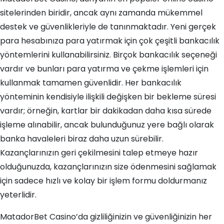
sitelerinden biridir, ancak aynı zamanda mükemmel
destek ve güvenlikleriyle de tanınmaktadır. Yeni gerçek
para hesabınıza para yatırmak için çok çeşitli bankacılık
yöntemlerini kullanabilirsiniz. Birçok bankacılık seçeneği
vardır ve bunları para yatırma ve çekme işlemleri için
kullanmak tamamen güvenlidir. Her bankacılık
yönteminin kendisiyle ilişkili değişken bir bekleme süresi
vardır; örneğin, kartlar bir dakikadan daha kısa sürede
işleme alınabilir, ancak bulunduğunuz yere bağlı olarak
banka havaleleri biraz daha uzun sürebilir.
Kazançlarınızın geri çekilmesini talep etmeye hazır
olduğunuzda, kazançlarınızın size ödenmesini sağlamak
için sadece hızlı ve kolay bir işlem formu doldurmanız
yeterlidir.
MatadorBet Casino’da gizliliğinizin ve güvenliğinizin her