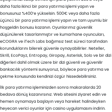
daha fazla ikinci bir para yatırma işlemi yapın ve
bonusunuz %400’e yükselsin. 500€ veya daha fazla
üçüncü bir para yatırma işlemi yapın ve tam uyumlu bir
hoşgeldin bonusu kazanın. Oyunlarımız güvenlik
düşünülerek tasarlanmıştır ve kumarhane oyuncuları,
eCOGRA ve iTech Labs bağımsız test süreci tarafından
korunduklarını bilerek güvenle oynayabilirler. Neteller,
Skrill, EcoPayz, Entropay, Giropay, Asterisk, Solo ve bir dizi
diğerleri dahil olmak üzere bir dizi güvenli ve güvenilir
bankacılık yöntemi sunuyoruz, böylece para yatırma ve
çekme konusunda kendinizi özgür hissedebilirsiniz.
İlk para yatırma işleminizden sonra makaralarda 20
bedava dönüş kazanırsınız. Web sitesini ziyaret edin ve
hemen oynamaya başlayın veya hareket halindeyken
heyecan verici oyunlar için casino uygulamasını indirin.