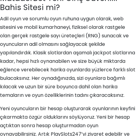
Bahis Sitesi mi?
Adil oyun ve sorumlu oyun ruhuna uygun olarak, web
sitesini ve mobil kumarhaneyi, fiziksel olarak rastgele
olan gerçek rastgele sayı üreteçleri (RNG) sunacak ve
oyuncuların adil olmasını sağlayacak şekilde
yapılandırdık. Klasik slotlardan aşamalı jackpot slotlarına
kadar, hepsi hızlı oynanabilen ve size büyük miktarda
eğlence verebilecek harika oyunlarda yüzlerce farklı slot
bulacaksınız. Her oynadığınızda, sizi oyunlara bağımlı
kılacak ve uzun bir süre boyunca dahil olan harika
temaların ve oyun özelliklerinin tadını çıkaracaksınız.
Yeni oyuncuların bir hesap oluşturarak oyunlarının keyfini
çıkarmakta özgür olduklarını söylüyoruz. Yeni bir hesap
açtıktan sonra hesap oluşturmadan oyun
oynayabilirsiniz. Artık PlaySlots247’yi ziyaret edebilir ve