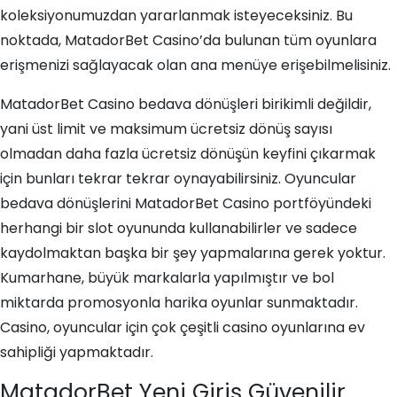
koleksiyonumuzdan yararlanmak isteyeceksiniz. Bu
noktada, MatadorBet Casino’da bulunan tüm oyunlara
erişmenizi sağlayacak olan ana menüye erişebilmelisiniz.
MatadorBet Casino bedava dönüşleri birikimli değildir,
yani üst limit ve maksimum ücretsiz dönüş sayısı
olmadan daha fazla ücretsiz dönüşün keyfini çıkarmak
için bunları tekrar tekrar oynayabilirsiniz. Oyuncular
bedava dönüşlerini MatadorBet Casino portföyündeki
herhangi bir slot oyununda kullanabilirler ve sadece
kaydolmaktan başka bir şey yapmalarına gerek yoktur.
Kumarhane, büyük markalarla yapılmıştır ve bol
miktarda promosyonla harika oyunlar sunmaktadır.
Casino, oyuncular için çok çeşitli casino oyunlarına ev
sahipliği yapmaktadır.
MatadorBet Yeni Giriş Güvenilir