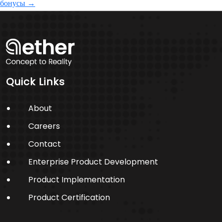
бонусы
→
Quick Links
About
Careers
Contact
Enterprise Product Development
Product Implementation
Product Certification