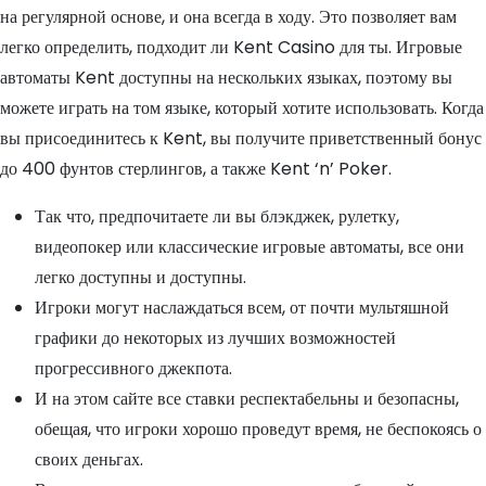
на регулярной основе, и она всегда в ходу. Это позволяет вам
легко определить, подходит ли Kent Casino для ты. Игровые
автоматы Kent доступны на нескольких языках, поэтому вы
можете играть на том языке, который хотите использовать. Когда
вы присоединитесь к Kent, вы получите приветственный бонус
до 400 фунтов стерлингов, а также Kent ‘n’ Poker.
Так что, предпочитаете ли вы блэкджек, рулетку,
видеопокер или классические игровые автоматы, все они
легко доступны и доступны.
Игроки могут наслаждаться всем, от почти мультяшной
графики до некоторых из лучших возможностей
прогрессивного джекпота.
И на этом сайте все ставки респектабельны и безопасны,
обещая, что игроки хорошо проведут время, не беспокоясь о
своих деньгах.