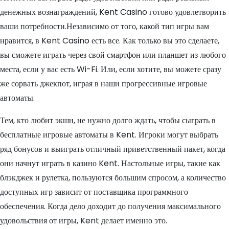
денежных вознаграждений, Kent Casino готово удовлетворить
ваши потребности.Независимо от того, какой тип игры вам
нравится, в Kent Casino есть все. Как только вы это сделаете,
вы сможете играть через свой смартфон или планшет из любого
места, если у вас есть Wi-Fi. Или, если хотите, вы можете сразу
же сорвать джекпот, играя в наши прогрессивные игровые
автоматы.
Тем, кто любит экшн, не нужно долго ждать, чтобы сыграть в
бесплатные игровые автоматы в Kent. Игроки могут выбрать
ряд бонусов и выиграть отличный приветственный пакет, когда
они начнут играть в казино Kent. Настольные игры, такие как
блэкджек и рулетка, пользуются большим спросом, а количество
доступных игр зависит от поставщика программного
обеспечения. Когда дело доходит до получения максимального
удовольствия от игры, Kent делает именно это.