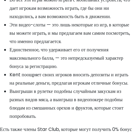
дает игрокам возможность играть, где бы они ни
находились, а вам возможность быть в движении.
Эти видео-слоты — это лишь некоторые из игр, в которые
вы можете играть, и мы предлагаем вам самим посмотреть,
что именно предлагается.
Единственное, что удерживает его от получения
максимального балла, — это непредсказуемый характер
бонуса за регистрацию.
Kent поощряет своих игроков вносить депозиты и играть
на реальные деньги, предлагая игрокам отличные бонусы.
Выигрыши в рулетке подобны случайным закускам из
разных видов мяса, а выигрыш в видеопокере подобны
блюдам из смешанных орехов и фруктов, которые стоит
попробовать.
Есть также члены Star Club, которые могут получить 0% бонус