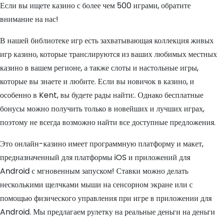
Если вы ищете казино с более чем 500 играми, обратите
внимание на нас!
В нашей библиотеке игр есть захватывающая коллекция живых
игр казино, которые транслируются из ваших любимых местных
казино в вашем регионе, а также слоты и настольные игры,
которые вы знаете и любите. Если вы новичок в казино, и
особенно в Kent, вы будете рады найти:. Однако бесплатные
бонусы можно получить только в новейших и лучших играх,
поэтому не всегда возможно найти все доступные предложения.
Это онлайн-казино имеет программную платформу и макет,
предназначенный для платформы iOS и приложений для
Android с мгновенным запуском! Ставки можно делать
несколькими щелчками мыши на сенсорном экране или с
помощью физического управления при игре в приложении для
Android. Мы предлагаем рулетку на реальные деньги на деньги