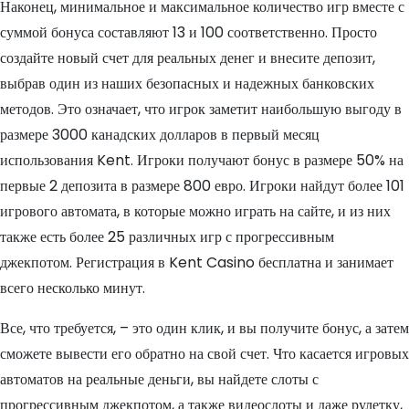
Наконец, минимальное и максимальное количество игр вместе с
суммой бонуса составляют 13 и 100 соответственно. Просто
создайте новый счет для реальных денег и внесите депозит,
выбрав один из наших безопасных и надежных банковских
методов. Это означает, что игрок заметит наибольшую выгоду в
размере 3000 канадских долларов в первый месяц
использования Kent. Игроки получают бонус в размере 50% на
первые 2 депозита в размере 800 евро. Игроки найдут более 101
игрового автомата, в которые можно играть на сайте, и из них
также есть более 25 различных игр с прогрессивным
джекпотом. Регистрация в Kent Casino бесплатна и занимает
всего несколько минут.
Все, что требуется, – это один клик, и вы получите бонус, а затем
сможете вывести его обратно на свой счет. Что касается игровых
автоматов на реальные деньги, вы найдете слоты с
прогрессивным джекпотом, а также видеослоты и даже рулетку,