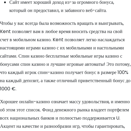
Сайт имеет хороший доход из-за огромного бонуса,
который он предоставил, и забавного веб-сайта.
Чтобы у вас всегда была возможность вращать и выигрывать,
Kent позволяет вам в любое время вносить средства на свой
счет в мобильном казино. Kent позволяет легко наслаждаться
настоящими играми казино с их мобильными и настольными
сайтами. Спин казино бесплатные мобильные игры казино с
бонусами спин казино и лучшие игровые автоматы! Это потому,
что каждый игрок спин-казино получает бонус в размере 100%
на каждый депозит, а также отличный приветственный бонус до
1000 €.
Хорошее онлайн-казино означает массу удовольствия, и именно
об этом этот список. Фонд денежного рынка владеет портфелем
всех национальных банков и полностью поддерживается U.
Акцент на качестве и разнообразии игр, чтобы гарантировать,