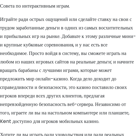
Совета по интерактивным играм.
Играйте ради острых ощущений или сделайте ставку на свои с
трудом заработанные деньги в одних из самых восхитительных
и прибыльных игр на рынке. Добавьте к этому различные мини-
и крупные кубковые соревнования, и у нас есть все
необходимое. Просто войдя в систему, вы сможете играть на
любом из наших игровых сайтов на реальные деньги; и начните
вращать барабаны с лучшими играми, которые может
предложить мир онлайн-казино. Когда дело доходит до
справедливости и безопасности, это казино поставило своих
игроков впереди всех других клиентов, предлагая
непревзойденную безопасность веб-сервера. Независимо от
того, играете ли вы на настольном компьютере или планшете,
Kent доступно для игроков мобильных казино.
Хотите ли вы играть ради удовольствия или ради реальных