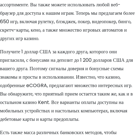
ассортименте. Вы также можете использовать любой веб-
браузер для доступа к нашим играм. Теперь мы предлагаем более
650 игр, включая рулетку, блэкджек, покер, видеопокер, бинго,
скретч-карты, кено, а также множество игровых автоматов и
других игр казино.
Получите 1 доллар США за каждого друга, которого они
пригласили, с бонусами на депозит до 1 200 долларов США для
вашего друга. Поэтому сигналы доверия и бонусные схемы
знакомы и просты в использовании. Известно, что казино,
одобренные eCOGRA, предлагают множество интересных игр.
Вы обнаружите, что приятный прием остается таким же, как и в
остальном казино Kent. Все варианты оплаты доступны на
мобильных устройствах и настольных компьютерах, включая
дебетовые карты и карты предоплаты.
Есть также масса различных банковских методов, чтобы