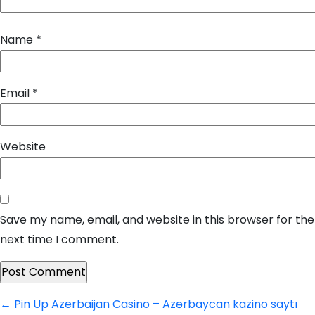
Name
*
Email
*
Website
Save my name, email, and website in this browser for the
next time I comment.
Post
←
Pin Up Azerbaijan Casino – Azərbaycan kazino saytı