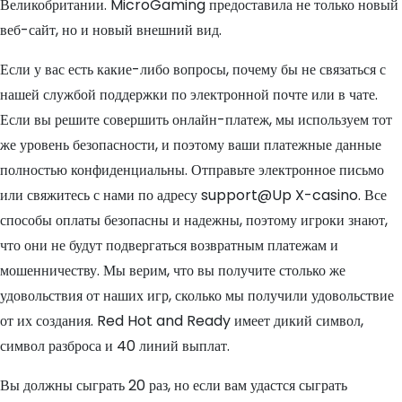
Великобритании. MicroGaming предоставила не только новый
веб-сайт, но и новый внешний вид.
Если у вас есть какие-либо вопросы, почему бы не связаться с
нашей службой поддержки по электронной почте или в чате.
Если вы решите совершить онлайн-платеж, мы используем тот
же уровень безопасности, и поэтому ваши платежные данные
полностью конфиденциальны. Отправьте электронное письмо
или свяжитесь с нами по адресу support@Up X-casino. Все
способы оплаты безопасны и надежны, поэтому игроки знают,
что они не будут подвергаться возвратным платежам и
мошенничеству. Мы верим, что вы получите столько же
удовольствия от наших игр, сколько мы получили удовольствие
от их создания. Red Hot and Ready имеет дикий символ,
символ разброса и 40 линий выплат.
Вы должны сыграть 20 раз, но если вам удастся сыграть