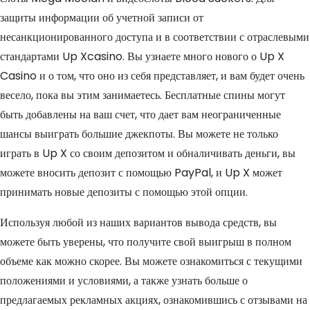
защиты информации об учетной записи от
несанкционированного доступа и в соответствии с отраслевыми
стандартами Up Xcasino. Вы узнаете много нового о Up X
Casino и о том, что оно из себя представляет, и вам будет очень
весело, пока вы этим занимаетесь. Бесплатные спины могут
быть добавлены на ваш счет, что дает вам неограниченные
шансы выиграть большие джекпоты. Вы можете не только
играть в Up X со своим депозитом и обналичивать деньги, вы
можете вносить депозит с помощью PayPal, и Up X может
принимать новые депозиты с помощью этой опции.
Используя любой из наших вариантов вывода средств, вы
можете быть уверены, что получите свой выигрыш в полном
объеме как можно скорее. Вы можете ознакомиться с текущими
положениями и условиями, а также узнать больше о
предлагаемых рекламных акциях, ознакомившись с отзывами на