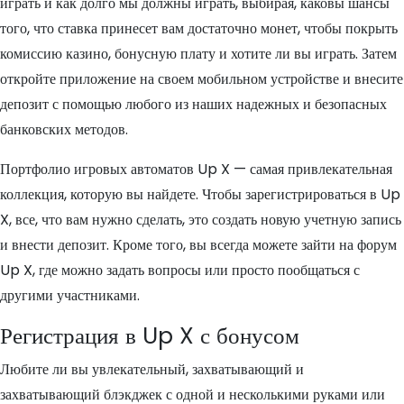
играть и как долго мы должны играть, выбирая, каковы шансы
того, что ставка принесет вам достаточно монет, чтобы покрыть
комиссию казино, бонусную плату и хотите ли вы играть. Затем
откройте приложение на своем мобильном устройстве и внесите
депозит с помощью любого из наших надежных и безопасных
банковских методов.
Портфолио игровых автоматов Up X — самая привлекательная
коллекция, которую вы найдете. Чтобы зарегистрироваться в Up
X, все, что вам нужно сделать, это создать новую учетную запись
и внести депозит. Кроме того, вы всегда можете зайти на форум
Up X, где можно задать вопросы или просто пообщаться с
другими участниками.
Регистрация в Up X с бонусом
Любите ли вы увлекательный, захватывающий и
захватывающий блэкджек с одной и несколькими руками или