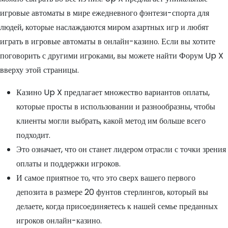
игровые автоматы в мире ежедневного фэнтези-спорта для
людей, которые наслаждаются миром азартных игр и любят
играть в игровые автоматы в онлайн-казино. Если вы хотите
поговорить с другими игроками, вы можете найти Форум Up X
вверху этой страницы.
Казино Up X предлагает множество вариантов оплаты,
которые просты в использовании и разнообразны, чтобы
клиенты могли выбрать, какой метод им больше всего
подходит.
Это означает, что он станет лидером отрасли с точки зрения
оплаты и поддержки игроков.
И самое приятное то, что это сверх вашего первого
депозита в размере 20 фунтов стерлингов, который вы
делаете, когда присоединяетесь к нашей семье преданных
игроков онлайн-казино.