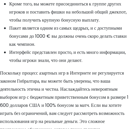
Кроме того, вы можете присоединиться к группе других
игроков и поставить фишки на небольшой общий джекпот,
чтобы получить крупную бонусную выплату.
Пакет является одним из самых щедрых, и с доступными
бонусами до 1000 € вы должны очень скоро делать ставки
как чемпион.
Интерфейс представлен просто, и есть много информации,
чтобы игроки знали, что они делают.
Поскольку процесс азартных игр в Интернете не регулируется
законом Гибралтара, вы можете быть уверены, что ваша
деятельность этична и честна. Наслаждайтесь невероятным
выбором игр с бюджетным приветственным бонусом в размере 1
600 долларов США и 100% бонусом за матч. Если вы хотите
играть без ограничений, вам следует рассмотреть возможность
использования игр на реальные деньги. Это сложное