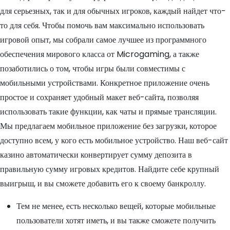
для серьезных, так и для обычных игроков, каждый найдет что-
то для себя. Чтобы помочь вам максимально использовать
игровой опыт, мы собрали самое лучшее из программного
обеспечения мирового класса от Microgaming, а также
позаботились о том, чтобы игры были совместимы с
мобильными устройствами. Конкретное приложение очень
простое и сохраняет удобный макет веб-сайта, позволяя
использовать такие функции, как чаты и прямые трансляции.
Мы предлагаем мобильное приложение без загрузки, которое
доступно всем, у кого есть мобильное устройство. Наш веб-сайт
казино автоматически конвертирует сумму депозита в
правильную сумму игровых кредитов. Найдите себе крупный
выигрыш, и вы сможете добавить его к своему банкроллу.
Тем не менее, есть несколько вещей, которые мобильные
пользователи хотят иметь, и вы также сможете получить