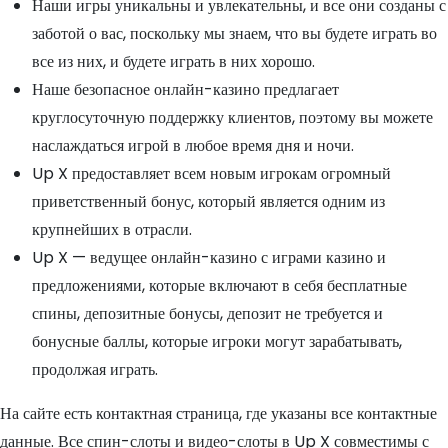
Наши игры уникальны и увлекательны, и все они созданы с
заботой о вас, поскольку мы знаем, что вы будете играть во
все из них, и будете играть в них хорошо.
Наше безопасное онлайн-казино предлагает
круглосуточную поддержку клиентов, поэтому вы можете
наслаждаться игрой в любое время дня и ночи.
Up X предоставляет всем новым игрокам огромный
приветственный бонус, который является одним из
крупнейших в отрасли.
Up X — ведущее онлайн-казино с играми казино и
предложениями, которые включают в себя бесплатные
спины, депозитные бонусы, депозит не требуется и
бонусные баллы, которые игроки могут зарабатывать,
продолжая играть.
На сайте есть контактная страница, где указаны все контактные
данные. Все спин-слоты и видео-слоты в Up X совместимы с