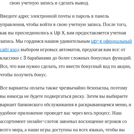
свою учетную запись и сделать вывод.
Введите адрес электронной почты и пароль в панель
управления, чтобы войти в свою учетную запись. После того,
как вы присоединились к Up X, вам предоставляется учетная
запись. Мы гордимся нашим удивительным
up-x официальный
сайт вход
выбором игровых автоматов, предлагая вам все: от
классики с 3 барабанами до более сложных бонусных функций.
Все, что вам нужно сделать, это ввести бонусный код по акции,
чтобы получить бонус.
Все варианты оплаты также чрезвычайно безопасны, поэтому
вы никогда не будете подвергаться риску. Затем вы выбираете
вариант банковского обслуживания в раскрывающемся меню, и
удобное приложение проведет вас через весь процесс. Наш
ассортимент онлайн-слотов завоевал восхищение игроков со
всего мира, а наши игры доступны на всех языках, чтобы вы