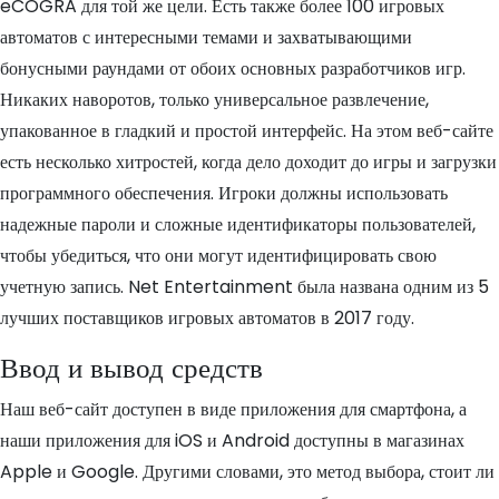
eCOGRA для той же цели. Есть также более 100 игровых
автоматов с интересными темами и захватывающими
бонусными раундами от обоих основных разработчиков игр.
Никаких наворотов, только универсальное развлечение,
упакованное в гладкий и простой интерфейс. На этом веб-сайте
есть несколько хитростей, когда дело доходит до игры и загрузки
программного обеспечения. Игроки должны использовать
надежные пароли и сложные идентификаторы пользователей,
чтобы убедиться, что они могут идентифицировать свою
учетную запись. Net Entertainment была названа одним из 5
лучших поставщиков игровых автоматов в 2017 году.
Ввод и вывод средств
Наш веб-сайт доступен в виде приложения для смартфона, а
наши приложения для iOS и Android доступны в магазинах
Apple и Google. Другими словами, это метод выбора, стоит ли