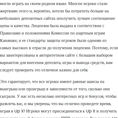
могли играть на своем родном языке. Многие игроки стали
жертвами этого и, вероятно, хотели бы потратить больше на
небольших депозитных сайтах иполучить лучшее соотношение
цены и качества. Лицензия была выдана в соответствии с
Правилами и положениями Комиссии по азартным играм
Канаваке, и ее стандарты защиты игроков были одними из
самых высоких в отрасли до получения лицензии. Поэтому, если
вы заинтересованы в авторитетном сайте с большим выбором
вариантов для внесения депозита, игры и вывода средств, вам
следует проверить это отличное казино для себя.
Это гарантирует, что все игроки имеют равные шансы на
выигрыш или проигрыш в зависимости от того, сколько они
сыграли. У нас есть несколько интересных игр и бонусов, чтобы
развлечь вас, и мы уверены, что вы отлично проведете время,
играя в Up X! Игроки могут присоединиться к Up X и получить