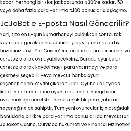
kadar, herhangi bir slot jackpotunda %300’e kadar, 50
veya daha fazla para yatırma %100 bonuslarla eşleşme.
JoJoBet e E-posta Nasıl Gönderilir?
Yani, size en uygun kumarhaneyi bulduktan sonra, tek
yapmanız gereken hesabınızla giriş yapmak ve artık
hazırsınız. JoJoBet Casino’nun en son sürümünü indirin ve
ücretsiz olarak oynayabileceksiniz. Burada oyuncular
ücretsiz olarak kaydolmayı, para yatırmayı ve para
çekmeyi seçebilir veya mevcut harika oyun
seçeneklerinin keyfini çıkarabilirler. Oyuncular ayrıca
listelenen kumarhane oyunlarından herhangi birini
oynamak için ücretsiz olarak küçük bir para yatırma
seçeneğine de sahiptir. Tüm yeni oyuncular için aşağıdaki
bonuslarla birlikte para yatırma bonusları da mevcuttur:
JoJoBet Casino, Curacao hükümeti ve Finansal Hizmetler