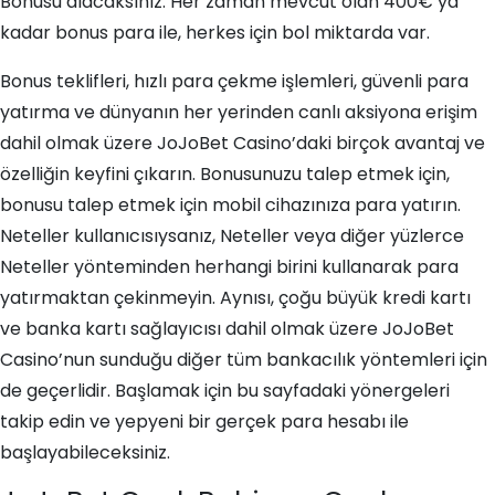
Bonusu alacaksınız. Her zaman mevcut olan 400€’ya
kadar bonus para ile, herkes için bol miktarda var.
Bonus teklifleri, hızlı para çekme işlemleri, güvenli para
yatırma ve dünyanın her yerinden canlı aksiyona erişim
dahil olmak üzere JoJoBet Casino’daki birçok avantaj ve
özelliğin keyfini çıkarın. Bonusunuzu talep etmek için,
bonusu talep etmek için mobil cihazınıza para yatırın.
Neteller kullanıcısıysanız, Neteller veya diğer yüzlerce
Neteller yönteminden herhangi birini kullanarak para
yatırmaktan çekinmeyin. Aynısı, çoğu büyük kredi kartı
ve banka kartı sağlayıcısı dahil olmak üzere JoJoBet
Casino’nun sunduğu diğer tüm bankacılık yöntemleri için
de geçerlidir. Başlamak için bu sayfadaki yönergeleri
takip edin ve yepyeni bir gerçek para hesabı ile
başlayabileceksiniz.