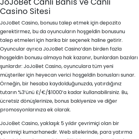
JoJoBet Canlı Bahis ve Canlı
Casino Sitesi
JoJoBet Casino, bonusu talep etmek için depozito
gerektirmez, bu da oyuncuların hoşgeldin bonusunu
talep etmeleri için harika bir seçenek haline getirir.
Oyuncular ayrıca JoJoBet Casino’dan birden fazla
hoşgeldin bonusu almaya hak kazanır, bunlardan bazıları
şunlardır: JoJoBet Casino, oyunculara tüm yeni
müşteriler için heyecan verici hoşgeldin bonusları sunar.
Örneğin, bir hesaba kaydolduğunuzda, yatırdığınız
tutarın %3’ünü £/€/$1000’a kadar kullanabilirsiniz. Bu,
ücretsiz dönüşlerinize, bonus bakiyenize ve diğer
promosyonlarınıza ek olarak.
JoJoBet Casino, yaklaşık 5 yıldır çevrimiçi olan bir
çevrimiçi kumarhanedir. Web sitelerinde, para yatırma