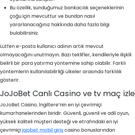
Bu özellik, sunduğumuz bankacılık seçeneklerinin
çoğu için mevcuttur ve bundan nasıl
yararlanacağınız hakkında daha fazla bilgi
bulabilirsiniz.
Lütfen e-posta kullanıcı adının artık mevcut
olmayacağını unutmayın. Bazı teklifler, kendileriyle ilişkili
belirli bir para yatırma yöntemine sahip olabilir. Farklı
yöntemlerin kullanılabilirliği ülkeler arasında farklılık
gösterir.
JoJoBet Canlı Casino ve tv maç izle
JoJoBet Casino, İngiltere’nin en iyi çevrimiçi
kumarhanelerinden biridir. Güvenli, güvenli ve adil oyun,
yüksek kaliteli müşteri desteği ve etrafındaki en iyi
çevrimiçi
jojobet mobil giriş
casino bonuslarından