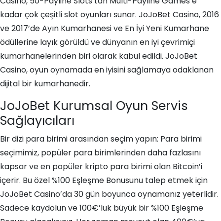
Casino, 50-Payline Slots’tan Multi-Payline Games’e
kadar çok çeşitli slot oyunları sunar. JoJoBet Casino, 2016
ve 2017’de Ayın Kumarhanesi ve En İyi Yeni Kumarhane
ödüllerine layık görüldü ve dünyanın en iyi çevrimiçi
kumarhanelerinden biri olarak kabul edildi. JoJoBet
Casino, oyun oynamada en iyisini sağlamaya odaklanan
dijital bir kumarhanedir.
JoJoBet Kurumsal Oyun Servis
Sağlayıcıları
Bir dizi para birimi arasından seçim yapın: Para birimi
seçimimiz, popüler para birimlerinden daha fazlasını
kapsar ve en popüler kripto para birimi olan Bitcoin’i
içerir. Bu özel %100 Eşleşme Bonusunu talep etmek için
JoJoBet Casino’da 30 gün boyunca oynamanız yeterlidir.
Sadece kaydolun ve 100€’luk büyük bir %100 Eşleşme