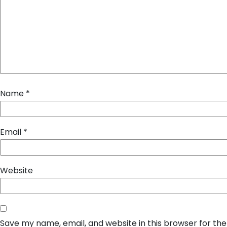
Name
*
Email
*
Website
Save my name, email, and website in this browser for the