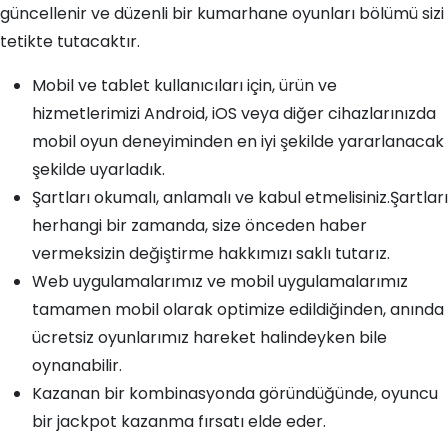
güncellenir ve düzenli bir kumarhane oyunları bölümü sizi
tetikte tutacaktır.
Mobil ve tablet kullanıcıları için, ürün ve
hizmetlerimizi Android, iOS veya diğer cihazlarınızda
mobil oyun deneyiminden en iyi şekilde yararlanacak
şekilde uyarladık.
Şartları okumalı, anlamalı ve kabul etmelisiniz.Şartları
herhangi bir zamanda, size önceden haber
vermeksizin değiştirme hakkımızı saklı tutarız.
Web uygulamalarımız ve mobil uygulamalarımız
tamamen mobil olarak optimize edildiğinden, anında
ücretsiz oyunlarımız hareket halindeyken bile
oynanabilir.
Kazanan bir kombinasyonda göründüğünde, oyuncu
bir jackpot kazanma fırsatı elde eder.