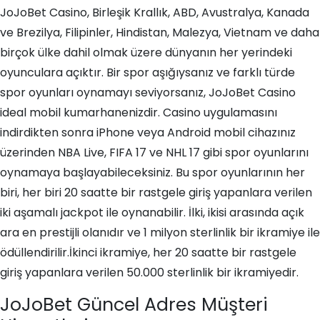
JoJoBet Casino, Birleşik Krallık, ABD, Avustralya, Kanada
ve Brezilya, Filipinler, Hindistan, Malezya, Vietnam ve daha
birçok ülke dahil olmak üzere dünyanın her yerindeki
oyunculara açıktır. Bir spor aşığıysanız ve farklı türde
spor oyunları oynamayı seviyorsanız, JoJoBet Casino
ideal mobil kumarhanenizdir. Casino uygulamasını
indirdikten sonra iPhone veya Android mobil cihazınız
üzerinden NBA Live, FIFA 17 ve NHL 17 gibi spor oyunlarını
oynamaya başlayabileceksiniz. Bu spor oyunlarının her
biri, her biri 20 saatte bir rastgele giriş yapanlara verilen
iki aşamalı jackpot ile oynanabilir. İlki, ikisi arasında açık
ara en prestijli olanıdır ve 1 milyon sterlinlik bir ikramiye ile
ödüllendirilir.İkinci ikramiye, her 20 saatte bir rastgele
giriş yapanlara verilen 50.000 sterlinlik bir ikramiyedir.
JoJoBet Güncel Adres Müşteri