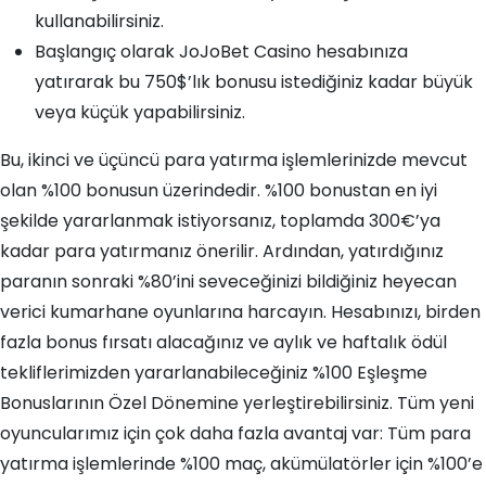
kullanabilirsiniz.
Başlangıç olarak JoJoBet Casino hesabınıza
yatırarak bu 750$’lık bonusu istediğiniz kadar büyük
veya küçük yapabilirsiniz.
Bu, ikinci ve üçüncü para yatırma işlemlerinizde mevcut
olan %100 bonusun üzerindedir. %100 bonustan en iyi
şekilde yararlanmak istiyorsanız, toplamda 300€’ya
kadar para yatırmanız önerilir. Ardından, yatırdığınız
paranın sonraki %80’ini seveceğinizi bildiğiniz heyecan
verici kumarhane oyunlarına harcayın. Hesabınızı, birden
fazla bonus fırsatı alacağınız ve aylık ve haftalık ödül
tekliflerimizden yararlanabileceğiniz %100 Eşleşme
Bonuslarının Özel Dönemine yerleştirebilirsiniz. Tüm yeni
oyuncularımız için çok daha fazla avantaj var: Tüm para
yatırma işlemlerinde %100 maç, akümülatörler için %100’e