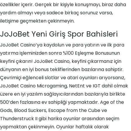
özellikler içerir. Gerçek bir kişiyle konuşmayı, biraz daha
yardım almayı veya sadece birkaç sorunuz varsa,
iletişime geçmekten çekinmeyin.
JoJoBet Yeni Giriş Spor Bahisleri
JoJoBet Casino’ya kaydolun ve para yatırın ve ilk para
yatırma işleminizden sonra %100 Eşleşme Bonusunun
keyfini çıkarın! JoJoBet Casino, keyfini çıkarmanız için
dünyanın en iyi bonus tekliflerinden bazılarına sahiptir.
Çevrimiçi eğlenceli slotlar ve atari oyunları arıyorsanız,
JoJoBet Casino Microgaming, NetEnt ve IGT dahil olmak
üzere en iyi yazılım sağlayıcılarından bazılarıyla birlikte
500’den fazlasına ev sahipliği yapmaktadır. Age of the
Gods, Blood Suckers, Escape from the Cube ve
Thunderstruck II gibi harika oyunlar arasından seçim
yapmaktan çekinmeyin. Oyunlar haftalık olarak