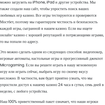
можно загрузить на iPhone, iPad и другие устройства. Мы
также создали наш сайт, чтобы упростить поиск ваших
любимых игр казино. Все игры тестируются и проверяются
Мостбет, поэтому мы гарантируем честность и безопасность
каждой игры, сыгранной в нашем казино. Если вы ищете
онлайн-казино с хорошей репутацией и потрясающими играми,
то вы попали по адресу.
Это можно сделать одним из следующих способов: видеопокер,
игровые автоматы, настольные игры и прогрессивный джекпот
Microgaming. Если вы решите играть в нашу мгновенную
игру или играть сейчас, выбрать игру по своему вкусу
несложно. В частности, вам будет приятно узнать, что мы
упростили доступ к нашему казино 24 часа в сутки, семь дней в
неделю, с любого устройства.
Наш 100% приветственный пакет означает, что наши игроки