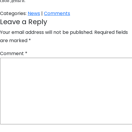
свои деньги.
Categories:
News
|
Comments
Leave a Reply
Your email address will not be published.
Required fields
are marked
*
Comment
*