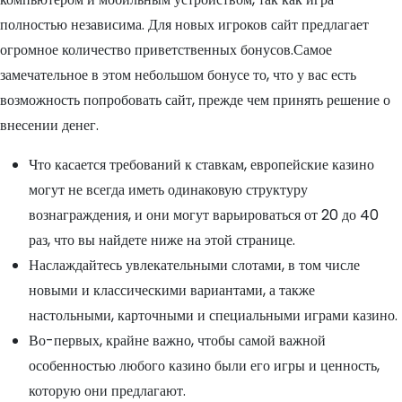
полностью независима. Для новых игроков сайт предлагает
огромное количество приветственных бонусов.Самое
замечательное в этом небольшом бонусе то, что у вас есть
возможность попробовать сайт, прежде чем принять решение о
внесении денег.
Что касается требований к ставкам, европейские казино
могут не всегда иметь одинаковую структуру
вознаграждения, и они могут варьироваться от 20 до 40
раз, что вы найдете ниже на этой странице.
Наслаждайтесь увлекательными слотами, в том числе
новыми и классическими вариантами, а также
настольными, карточными и специальными играми казино.
Во-первых, крайне важно, чтобы самой важной
особенностью любого казино были его игры и ценность,
которую они предлагают.