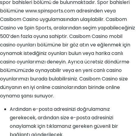
spor bahisleri bölümü de bulunmaktadır. Spor bahisleri
bölümüne www.spinsports.com adresinden veya
Casibom Casino uygulamasından ulaşılabilir. Casibom
Casino ve Spin Sports, aralarından seçim yapabileceğiniz
500’den fazla oyuna sahiptir. Casibom Casino mobil
casino oyunları bölümüne bir göz atın ve eğlenmek için
oynamak istediğiniz oyunları bulun veya harika canlı
casino oyunlarımızı deneyin. Ayrıca ücretsiz döndürme
bölümümüzde oynayabilir veya en yeni canlı casino
oyunlarımızı burada bulabilirsiniz. Casibom Casino size
dünyanın en iyi online casinolarından birinde online
oynama şansı sunuyor.
Ardından e-posta adresinizi doğrulamanız
gerekecek, ardından size e-posta adresinizi
onaylamak için tıklamanız gereken güvenli bir
bağlantı gönderilecek.