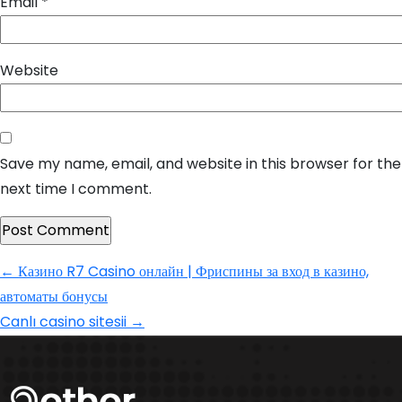
Email
*
Website
Save my name, email, and website in this browser for the
next time I comment.
Post
←
Казино R7 Casino онлайн | Фриспины за вход в казино,
navigation
автоматы бонусы
Canlı casino sitesii
→