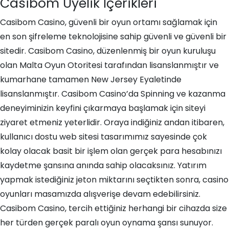
Casibom Üyelik İçerikleri
Casibom Casino, güvenli bir oyun ortamı sağlamak için
en son şifreleme teknolojisine sahip güvenli ve güvenli bir
sitedir. Casibom Casino, düzenlenmiş bir oyun kuruluşu
olan Malta Oyun Otoritesi tarafından lisanslanmıştır ve
kumarhane tamamen New Jersey Eyaletinde
lisanslanmıştır. Casibom Casino’da Spinning ve kazanma
deneyiminizin keyfini çıkarmaya başlamak için siteyi
ziyaret etmeniz yeterlidir. Oraya indiğiniz andan itibaren,
kullanıcı dostu web sitesi tasarımımız sayesinde çok
kolay olacak basit bir işlem olan gerçek para hesabınızı
kaydetme şansına anında sahip olacaksınız. Yatırım
yapmak istediğiniz jeton miktarını seçtikten sonra, casino
oyunları masamızda alışverişe devam edebilirsiniz.
Casibom Casino, tercih ettiğiniz herhangi bir cihazda size
her türden gerçek paralı oyun oynama şansı sunuyor.