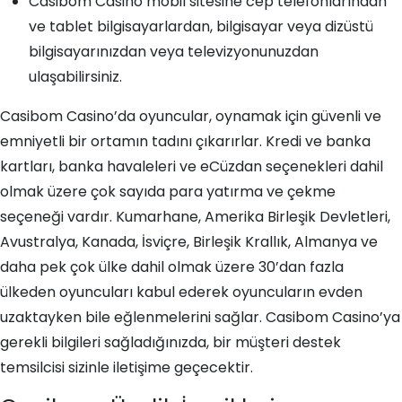
Casibom Casino mobil sitesine cep telefonlarından
ve tablet bilgisayarlardan, bilgisayar veya dizüstü
bilgisayarınızdan veya televizyonunuzdan
ulaşabilirsiniz.
Casibom Casino’da oyuncular, oynamak için güvenli ve
emniyetli bir ortamın tadını çıkarırlar. Kredi ve banka
kartları, banka havaleleri ve eCüzdan seçenekleri dahil
olmak üzere çok sayıda para yatırma ve çekme
seçeneği vardır. Kumarhane, Amerika Birleşik Devletleri,
Avustralya, Kanada, İsviçre, Birleşik Krallık, Almanya ve
daha pek çok ülke dahil olmak üzere 30’dan fazla
ülkeden oyuncuları kabul ederek oyuncuların evden
uzaktayken bile eğlenmelerini sağlar. Casibom Casino’ya
gerekli bilgileri sağladığınızda, bir müşteri destek
temsilcisi sizinle iletişime geçecektir.