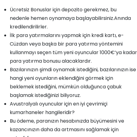
Ücretsiz Bonuslar için depozito gerekmez, bu
nedenle hemen oynamaya başlayabilirsiniz.Anında
kredilendirilirler.
İlk para yatırmalarını yapmak için kredi kartı, e-
Cüzdan veya başka bir para yatırma yöntemini
kullanmayı seçen tüm yeni oyuncular 1000€’ya kadar
para yatırma bonusu alacaklardır.
Bazılarınızın şimdi oynamak istediğini, bazılarınızın ise
hangi yeni oyunların eklendiğini görmek için
beklemek istediğini, mümkün olduğunca çabuk
başlamak istediğinizi biliyoruz.
Avustralyalı oyuncular için en iyi çevrimiçi
kumarhaneler hangileridir?
Bu ödeme, paranızın hesabınızda büyümesini ve
kazancınızın daha da artmasını sağlamak için