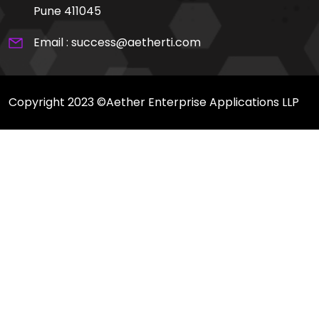
Pune 411045
Email :
success@aetherti.com
Copyright 2023 ©Aether Enterprise Applications LLP