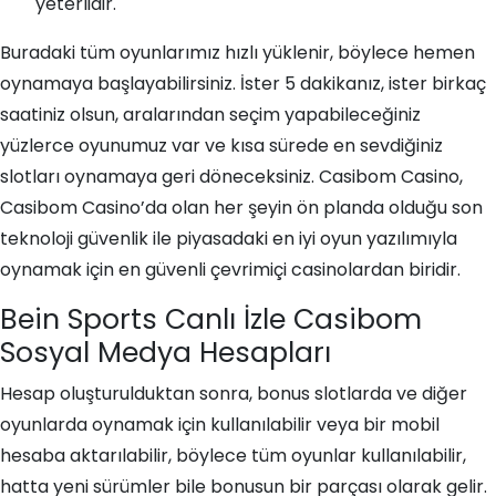
yeterlidir.
Buradaki tüm oyunlarımız hızlı yüklenir, böylece hemen
oynamaya başlayabilirsiniz. İster 5 dakikanız, ister birkaç
saatiniz olsun, aralarından seçim yapabileceğiniz
yüzlerce oyunumuz var ve kısa sürede en sevdiğiniz
slotları oynamaya geri döneceksiniz. Casibom Casino,
Casibom Casino’da olan her şeyin ön planda olduğu son
teknoloji güvenlik ile piyasadaki en iyi oyun yazılımıyla
oynamak için en güvenli çevrimiçi casinolardan biridir.
Bein Sports Canlı İzle Casibom
Sosyal Medya Hesapları
Hesap oluşturulduktan sonra, bonus slotlarda ve diğer
oyunlarda oynamak için kullanılabilir veya bir mobil
hesaba aktarılabilir, böylece tüm oyunlar kullanılabilir,
hatta yeni sürümler bile bonusun bir parçası olarak gelir.