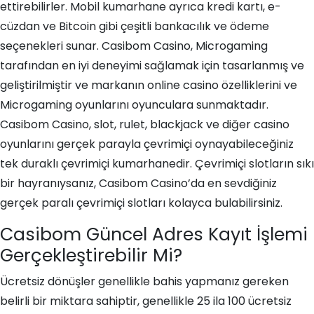
ettirebilirler. Mobil kumarhane ayrıca kredi kartı, e-
cüzdan ve Bitcoin gibi çeşitli bankacılık ve ödeme
seçenekleri sunar. Casibom Casino, Microgaming
tarafından en iyi deneyimi sağlamak için tasarlanmış ve
geliştirilmiştir ve markanın online casino özelliklerini ve
Microgaming oyunlarını oyunculara sunmaktadır.
Casibom Casino, slot, rulet, blackjack ve diğer casino
oyunlarını gerçek parayla çevrimiçi oynayabileceğiniz
tek duraklı çevrimiçi kumarhanedir. Çevrimiçi slotların sıkı
bir hayranıysanız, Casibom Casino’da en sevdiğiniz
gerçek paralı çevrimiçi slotları kolayca bulabilirsiniz.
Casibom Güncel Adres Kayıt İşlemi
Gerçekleştirebilir Mi?
Ücretsiz dönüşler genellikle bahis yapmanız gereken
belirli bir miktara sahiptir, genellikle 25 ila 100 ücretsiz