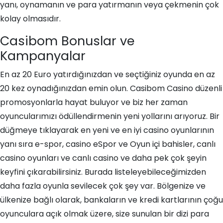
yanı, oynamanın ve para yatırmanın veya çekmenin çok
kolay olmasıdır.
Casibom Bonuslar ve
Kampanyalar
En az 20 Euro yatırdığınızdan ve seçtiğiniz oyunda en az
20 kez oynadığınızdan emin olun. Casibom Casino düzenli
promosyonlarla hayat buluyor ve biz her zaman
oyuncularımızı ödüllendirmenin yeni yollarını arıyoruz. Bir
düğmeye tıklayarak en yeni ve en iyi casino oyunlarının
yanı sıra e-spor, casino eSpor ve Oyun içi bahisler, canlı
casino oyunları ve canlı casino ve daha pek çok şeyin
keyfini çıkarabilirsiniz. Burada listeleyebileceğimizden
daha fazla oyunla sevilecek çok şey var. Bölgenize ve
ülkenize bağlı olarak, bankaların ve kredi kartlarının çoğu
oyunculara açık olmak üzere, size sunulan bir dizi para