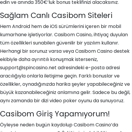
edin ve anında 350€’luk bonus teklifinizi alacaksınız.
Sağlam Canlı Casibom Siteleri
Hem Android hem de iOS sürümlerini içeren bir mobil
kumarhane işletiyorlar. Casibom Casino, ihtiyaç duyulan
tüm özellikleri sunabilen güvenilir bir yazılım kullanır.
Herhangi bir sorunuz varsa veya Casibom Casino destek
ekibiyle daha ayrıntılı konuşmak isterseniz,
support@spincasino.net adresindeki e-posta adresi
aracılığıyla onlarla iletişime geçin. Farklı bonuslar ve
özellikler, oynadığınızda harika şeyler yapabileceğiniz ve
büyük kazanabileceğiniz anlamına gelir. Sadece bu değil,
aynı zamanda bir dizi video poker oyunu da sunuyoruz.
Casibom Giriş Yapamıyorum!
Öyleyse neden bugün kaydolup Casibom Casino’da