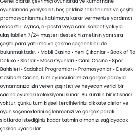
Genel olarak çevrimiçi oyunlarda ve kumarhane
oyunlarında yeniyseniz, hoş geldiniz tekliflerimiz ve çeşitli
promosyonlarımız katılmaya karar vermenize yardımcı
olacaktır. Ayrıca, e-posta veya canlı sohbet yoluyla
ulaşılabilen 7/24 müşteri destek hizmetinin yanı sıra
çeşitli para yatırma ve çekme seçenekleri de
bulunmaktadır. • Mobil Casino • Yeni Çıkanlar • Book of Ra
Deluxe • Slotlar • Masa Oyunları • Canlı Casino • Spor
Bahisleri • Sadakat Programları • Promosyonlar • Destek
Casibom Casino, tüm oyuncularımıza gerçek parayla
oynamanıza izin veren şaşırtıcı ve heyecan verici bir
casino oyunları koleksiyonu sunar. Bu kuralın bir istisnası
yoktur, çünkü tüm kişisel tercihlerinizi dikkate alırlar ve
oyun seçeneklerini eğlenmenizi ve gerçek paralı
slotlarda istediğiniz kadar tatmin olmanızı sağlayacak
şekilde uyarlarlar.