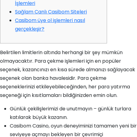
İşlemleri
Sağlam Canlı Casibom Siteleri
Casibom üye ol işlemleri nasıl
gerçekleşir?
Belirtilen limitlerin altında herhangi bir şey mümkün
olmayacaktır. Para çekme işlemleri için en popüler
seçenek, kazancınızı en kısa sürede almanızı sağlayacak
seçenek olan banka havalesidir. Para çekme
seçeneklerinizi etkileyebileceğinden, her para yatırma
seçeneği için kısıtlamaları bildiğinizden emin olun.
Günlük çekilişlerimizi de unutmayın – günlük turlara
katılarak büyük kazanın.
Casibom Casino, oyun deneyiminizi tamamen yeni bir
seviyeye açmayı bekleyen bir çevrimiçi