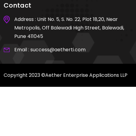
Contact
Address : Unit No. 5, S. No. 22, Plot 18,20, Near
Metropolis, Off Balewadi High Street, Balewadi,
Pune 411045
Email :
success@aetherti.com
Copyright 2023 ©Aether Enterprise Applications LLP