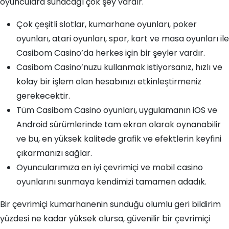
oyunculara sunacağı çok şey vardır.
Çok çeşitli slotlar, kumarhane oyunları, poker
oyunları, atari oyunları, spor, kart ve masa oyunları ile
Casibom Casino’da herkes için bir şeyler vardır.
Casibom Casino’nuzu kullanmak istiyorsanız, hızlı ve
kolay bir işlem olan hesabınızı etkinleştirmeniz
gerekecektir.
Tüm Casibom Casino oyunları, uygulamanın iOS ve
Android sürümlerinde tam ekran olarak oynanabilir
ve bu, en yüksek kalitede grafik ve efektlerin keyfini
çıkarmanızı sağlar.
Oyuncularımıza en iyi çevrimiçi ve mobil casino
oyunlarını sunmaya kendimizi tamamen adadık.
Bir çevrimiçi kumarhanenin sunduğu olumlu geri bildirim
yüzdesi ne kadar yüksek olursa, güvenilir bir çevrimiçi