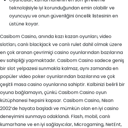
teknolojisiyle iyi korunduğundan emin olabilir ve
oyuncuyu ve onun güvenliğini öncelik listesinin en
üstüne koyar.
Casibom Casino, anında kazı kazan oyunları, video
slotları, canlı blackjack ve canlı rulet dahil olmak üzere
en çok aranan çevrimiçi casino oyunlarından bazılarına
ev sahipliği yapmaktadır. Casibom Casino sadece geniş
bir slot yelpazesi sunmakla kalmaz, aynı zamanda en
popüler video poker oyunlarından bazılarına ve çok
çeşitli masa casino oyunlarına sahiptir. Kalbinizi belirli bir
oyuna bağlamayın, çünkü Casibom Casino oyun
kütüphanesi hepsini kapsar. Casibom Casino, Nisan
2002’de hayata başladı ve mümkün olan en iyi casino
deneyimini sunmaya odaklandı. Flash, mobil, canlı
kumarhane ve en iyi sağlayıcılar, Microgaming, NetEnt,