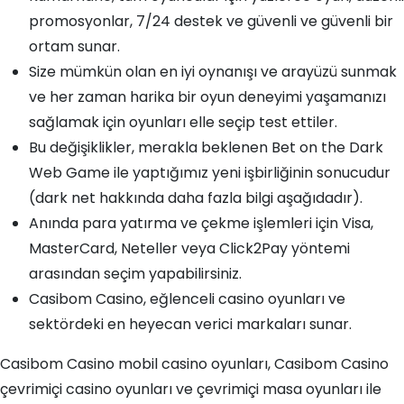
promosyonlar, 7/24 destek ve güvenli ve güvenli bir
ortam sunar.
Size mümkün olan en iyi oynanışı ve arayüzü sunmak
ve her zaman harika bir oyun deneyimi yaşamanızı
sağlamak için oyunları elle seçip test ettiler.
Bu değişiklikler, merakla beklenen Bet on the Dark
Web Game ile yaptığımız yeni işbirliğinin sonucudur
(dark net hakkında daha fazla bilgi aşağıdadır).
Anında para yatırma ve çekme işlemleri için Visa,
MasterCard, Neteller veya Click2Pay yöntemi
arasından seçim yapabilirsiniz.
Casibom Casino, eğlenceli casino oyunları ve
sektördeki en heyecan verici markaları sunar.
Casibom Casino mobil casino oyunları, Casibom Casino
çevrimiçi casino oyunları ve çevrimiçi masa oyunları ile