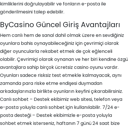
kimliklerini doğrulayabilir ve fonların e-posta ile
gönderilmesini talep edebilir.
ByCasino Güncel Giriş Avantajları
Hem canlı hem de sanal dahil olmak üzere en sevdiğiniz
oyunlara bahis oynayabileceğiniz için çevrimiçi olarak
diğer oyuncularla rekabet etmek de çok eğlenceli
olabilir. Çevrimiçi olarak oynanan ve her biri kendine özgü
avantajlara sahip birçok ücretsiz casino oyunu vardır.
Oyunları sadece risksiz test etmekle kalmayacak, aynı
zamanda para riske etme endişesi duymadan
arkadaşlarınızla birlikte oyunların keyfini çıkarabilirsiniz.
Canlı sohbet – Destek ekibimiz web sitesi, telefon veya
e-posta yoluyla canlı sohbet için kullanılabilir. 7/24 e-
posta desteği – Destek ekibimizle e-posta yoluyla
sohbet etmek isterseniz, haftanın 7 günü 24 saat bize