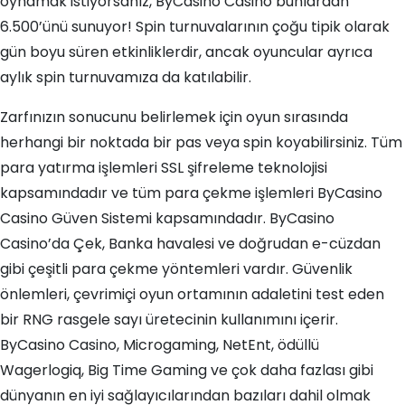
oynamak istiyorsanız, ByCasino Casino bunlardan
6.500’ünü sunuyor! Spin turnuvalarının çoğu tipik olarak
gün boyu süren etkinliklerdir, ancak oyuncular ayrıca
aylık spin turnuvamıza da katılabilir.
Zarfınızın sonucunu belirlemek için oyun sırasında
herhangi bir noktada bir pas veya spin koyabilirsiniz. Tüm
para yatırma işlemleri SSL şifreleme teknolojisi
kapsamındadır ve tüm para çekme işlemleri ByCasino
Casino Güven Sistemi kapsamındadır. ByCasino
Casino’da Çek, Banka havalesi ve doğrudan e-cüzdan
gibi çeşitli para çekme yöntemleri vardır. Güvenlik
önlemleri, çevrimiçi oyun ortamının adaletini test eden
bir RNG rasgele sayı üretecinin kullanımını içerir.
ByCasino Casino, Microgaming, NetEnt, ödüllü
Wagerlogiq, Big Time Gaming ve çok daha fazlası gibi
dünyanın en iyi sağlayıcılarından bazıları dahil olmak