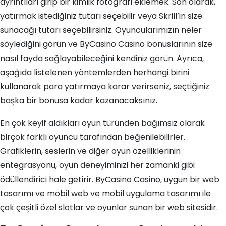
ayrıntıları girip bir kimlik fotoğrafı eklemek. Son olarak,
yatırmak istediğiniz tutarı seçebilir veya Skrill’in size
sunacağı tutarı seçebilirsiniz. Oyuncularımızın neler
söylediğini görün ve ByCasino Casino bonuslarının size
nasıl fayda sağlayabileceğini kendiniz görün. Ayrıca,
aşağıda listelenen yöntemlerden herhangi birini
kullanarak para yatırmaya karar verirseniz, seçtiğiniz
başka bir bonusa kadar kazanacaksınız.
En çok keyif aldıkları oyun türünden bağımsız olarak
birçok farklı oyuncu tarafından beğenilebilirler.
Grafiklerin, seslerin ve diğer oyun özelliklerinin
entegrasyonu, oyun deneyiminizi her zamanki gibi
ödüllendirici hale getirir. ByCasino Casino, uygun bir web
tasarımı ve mobil web ve mobil uygulama tasarımı ile
çok çeşitli özel slotlar ve oyunlar sunan bir web sitesidir.