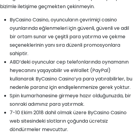
bizimle iletişime geçmekten çekinmeyin.
ByCasino Casino, oyuncuların çevrimiçi casino
oyunlarında eğlenmeleri için güvenli, güvenli ve adil
bir ortam sunar ve çeşitli para yatırma ve çekme
seçeneklerinin yanı sıra düzenli promosyonlara
sahiptir.
ABD’deki oyuncular cep telefonlarında oynamanın
heyecanını yaşayabilir ve eWallet (PayPal)
kullanarak ByCasino Casino’ya para yatırabilirler, bu
nedenle paranız için endişelenmenize gerek yoktur.
Spin kumarhanesine girmeye hazır olduğunuzda, bir
sonraki adımınız para yatırmak.
7-10 Ekim 2018 dahil olmak üzere ByCasino Casino
web sitesindeki slotların çoğunda ücretsiz
döndürmeler mevcuttur.