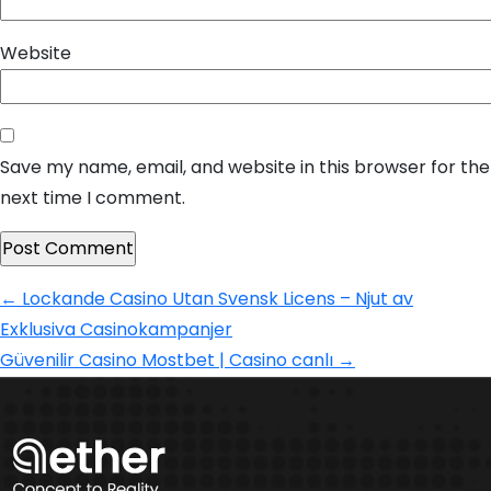
Website
Save my name, email, and website in this browser for the
next time I comment.
Post
←
Lockande Casino Utan Svensk Licens – Njut av
navigation
Exklusiva Casinokampanjer
Güvenilir Casino Mostbet | Casino canlı
→