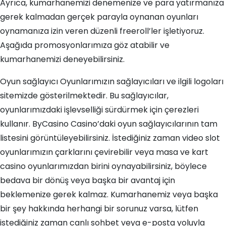
Ayrıca, kumarhanemizi denemenize ve para yatırmanıza
gerek kalmadan gerçek parayla oynanan oyunları
oynamanıza izin veren düzenli freeroll’ler işletiyoruz.
Aşağıda promosyonlarımıza göz atabilir ve
kumarhanemizi deneyebilirsiniz.
Oyun sağlayıcı Oyunlarımızın sağlayıcıları ve ilgili logoları
sitemizde gösterilmektedir. Bu sağlayıcılar,
oyunlarımızdaki işlevselliği sürdürmek için çerezleri
kullanır. ByCasino Casino’daki oyun sağlayıcılarının tam
listesini görüntüleyebilirsiniz. İstediğiniz zaman video slot
oyunlarımızın çarklarını çevirebilir veya masa ve kart
casino oyunlarımızdan birini oynayabilirsiniz, böylece
bedava bir dönüş veya başka bir avantaj için
beklemenize gerek kalmaz. Kumarhanemiz veya başka
bir şey hakkında herhangi bir sorunuz varsa, lütfen
istediğiniz zaman canlı sohbet veya e-posta yoluyla