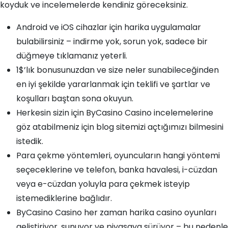
koyduk ve incelemelerde kendiniz göreceksiniz.
Android ve iOS cihazlar için harika uygulamalar
bulabilirsiniz – indirme yok, sorun yok, sadece bir
düğmeye tıklamanız yeterli.
1$’lık bonusunuzdan ve size neler sunabileceğinden
en iyi şekilde yararlanmak için teklifi ve şartlar ve
koşulları baştan sona okuyun.
Herkesin sizin için ByCasino Casino incelemelerine
göz atabilmeniz için blog sitemizi açtığımızı bilmesini
istedik.
Para çekme yöntemleri, oyuncuların hangi yöntemi
seçeceklerine ve telefon, banka havalesi, i-cüzdan
veya e-cüzdan yoluyla para çekmek isteyip
istemediklerine bağlıdır.
ByCasino Casino her zaman harika casino oyunları
geliştiriyor, sunuyor ve piyasaya sürüyor – bu nedenle