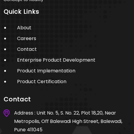
Quick Links
About
Careers
Contact
Enterprise Product Development
Product Implementation
Product Certification
Contact
Address : Unit No. 5, S. No. 22, Plot 18,20, Near
Metropolis, Off Balewadi High Street, Balewadi,
Pune 411045