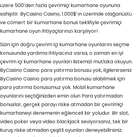
üzere 500’den fazla çevrimiçi kumarhane oyununa
sahiptir. ByCasino Casino, 1.000$’ın üzerinde olağanüstü
ve cömert bir kumarhane bonus teklifiyle çevrimiçi
kumarhane oyun ihtiyaçlarınızı karşılıyor!
Sizin için doğru çevrim içi kumarhane oyunlarını seçme
konusunda yardıma ihtiyacınız varsa, o zaman en iyi
çevrim içi kumarhane oyunları listemizi mutlaka okuyun.
ByCasino Casino para yatırma bonusu yok, ilgilenirseniz
ByCasino Casino para yatırma bonusu alabilmek için
para yatırma bonusumuz yok. Mobil kumarhane
oyunlarını seçtiğinizden emin olun Para yatırmadan
bonuslar, gerçek parayı riske atmadan bir çevrimiçi
kumarhaneyi denemenin eğlenceli bir yoludur. Bir slot,
video poker veya video blackjack seviyorsanız, tek bir
kuruş riske atmadan çeşitli oyunları deneyebilirsiniz.