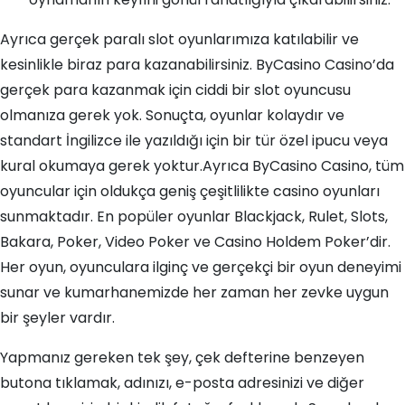
Ayrıca gerçek paralı slot oyunlarımıza katılabilir ve
kesinlikle biraz para kazanabilirsiniz. ByCasino Casino’da
gerçek para kazanmak için ciddi bir slot oyuncusu
olmanıza gerek yok. Sonuçta, oyunlar kolaydır ve
standart İngilizce ile yazıldığı için bir tür özel ipucu veya
kural okumaya gerek yoktur.Ayrıca ByCasino Casino, tüm
oyuncular için oldukça geniş çeşitlilikte casino oyunları
sunmaktadır. En popüler oyunlar Blackjack, Rulet, Slots,
Bakara, Poker, Video Poker ve Casino Holdem Poker’dir.
Her oyun, oyunculara ilginç ve gerçekçi bir oyun deneyimi
sunar ve kumarhanemizde her zaman her zevke uygun
bir şeyler vardır.
Yapmanız gereken tek şey, çek defterine benzeyen
butona tıklamak, adınızı, e-posta adresinizi ve diğer