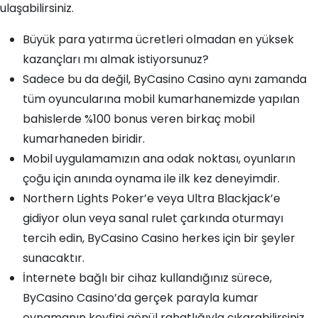
ulaşabilirsiniz.
Büyük para yatırma ücretleri olmadan en yüksek
kazançları mı almak istiyorsunuz?
Sadece bu da değil, ByCasino Casino aynı zamanda
tüm oyuncularına mobil kumarhanemizde yapılan
bahislerde %100 bonus veren birkaç mobil
kumarhaneden biridir.
Mobil uygulamamızın ana odak noktası, oyunların
çoğu için anında oynama ile ilk kez deneyimdir.
Northern Lights Poker’e veya Ultra Blackjack’e
gidiyor olun veya sanal rulet çarkında oturmayı
tercih edin, ByCasino Casino herkes için bir şeyler
sunacaktır.
İnternete bağlı bir cihaz kullandığınız sürece,
ByCasino Casino’da gerçek parayla kumar
oynamanın keyfini gönül rahatlığıyla çıkarabilirsiniz.