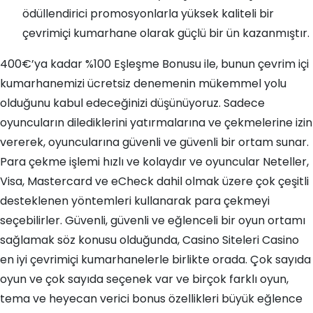
ödüllendirici promosyonlarla yüksek kaliteli bir
çevrimiçi kumarhane olarak güçlü bir ün kazanmıştır.
400€’ya kadar %100 Eşleşme Bonusu ile, bunun çevrim içi
kumarhanemizi ücretsiz denemenin mükemmel yolu
olduğunu kabul edeceğinizi düşünüyoruz. Sadece
oyuncuların dilediklerini yatırmalarına ve çekmelerine izin
vererek, oyuncularına güvenli ve güvenli bir ortam sunar.
Para çekme işlemi hızlı ve kolaydır ve oyuncular Neteller,
Visa, Mastercard ve eCheck dahil olmak üzere çok çeşitli
desteklenen yöntemleri kullanarak para çekmeyi
seçebilirler. Güvenli, güvenli ve eğlenceli bir oyun ortamı
sağlamak söz konusu olduğunda, Casino Siteleri Casino
en iyi çevrimiçi kumarhanelerle birlikte orada. Çok sayıda
oyun ve çok sayıda seçenek var ve birçok farklı oyun,
tema ve heyecan verici bonus özellikleri büyük eğlence