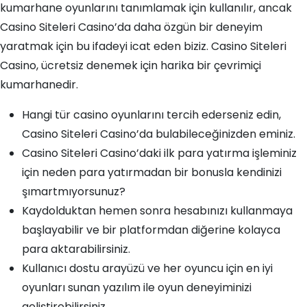
kumarhane oyunlarını tanımlamak için kullanılır, ancak
Casino Siteleri Casino’da daha özgün bir deneyim
yaratmak için bu ifadeyi icat eden biziz. Casino Siteleri
Casino, ücretsiz denemek için harika bir çevrimiçi
kumarhanedir.
Hangi tür casino oyunlarını tercih ederseniz edin,
Casino Siteleri Casino’da bulabileceğinizden eminiz.
Casino Siteleri Casino’daki ilk para yatırma işleminiz
için neden para yatırmadan bir bonusla kendinizi
şımartmıyorsunuz?
Kaydolduktan hemen sonra hesabınızı kullanmaya
başlayabilir ve bir platformdan diğerine kolayca
para aktarabilirsiniz.
Kullanıcı dostu arayüzü ve her oyuncu için en iyi
oyunları sunan yazılım ile oyun deneyiminizi
geliştirebilirsiniz.