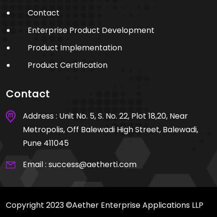
Contact
Enterprise Product Development
Product Implementation
Product Certification
Contact
Address : Unit No. 5, S. No. 22, Plot 18,20, Near
Metropolis, Off Balewadi High Street, Balewadi,
Pune 411045
Email :
success@aetherti.com
Copyright 2023 ©Aether Enterprise Applications LLP