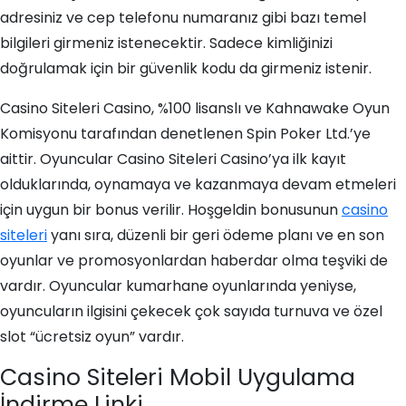
adresiniz ve cep telefonu numaranız gibi bazı temel
bilgileri girmeniz istenecektir. Sadece kimliğinizi
doğrulamak için bir güvenlik kodu da girmeniz istenir.
Casino Siteleri Casino, %100 lisanslı ve Kahnawake Oyun
Komisyonu tarafından denetlenen Spin Poker Ltd.’ye
aittir. Oyuncular Casino Siteleri Casino’ya ilk kayıt
olduklarında, oynamaya ve kazanmaya devam etmeleri
için uygun bir bonus verilir. Hoşgeldin bonusunun
casino
siteleri
yanı sıra, düzenli bir geri ödeme planı ve en son
oyunlar ve promosyonlardan haberdar olma teşviki de
vardır. Oyuncular kumarhane oyunlarında yeniyse,
oyuncuların ilgisini çekecek çok sayıda turnuva ve özel
slot “ücretsiz oyun” vardır.
Casino Siteleri Mobil Uygulama
İndirme Linki