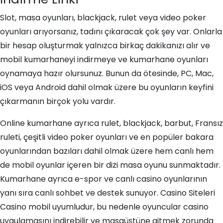
Slot, masa oyunları, blackjack, rulet veya video poker
oyunları arıyorsanız, tadını çıkaracak çok şey var. Onlarla
bir hesap oluşturmak yalnızca birkaç dakikanızı alır ve
mobil kumarhaneyi indirmeye ve kumarhane oyunları
oynamaya hazır olursunuz. Bunun da ötesinde, PC, Mac,
iOS veya Android dahil olmak üzere bu oyunların keyfini
çıkarmanın birçok yolu vardır.
Online kumarhane ayrıca rulet, blackjack, barbut, Fransız
ruleti, çeşitli video poker oyunları ve en popüler bakara
oyunlarından bazıları dahil olmak üzere hem canlı hem
de mobil oyunlar içeren bir dizi masa oyunu sunmaktadır.
Kumarhane ayrıca e-spor ve canlı casino oyunlarının
yanı sıra canlı sohbet ve destek sunuyor. Casino Siteleri
Casino mobil uyumludur, bu nedenle oyuncular casino
uygulamasını indirebilir ve masaüstüne gitmek zorunda