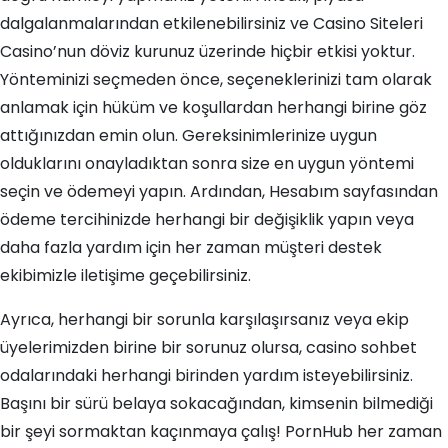
dalgalanmalarından etkilenebilirsiniz ve Casino Siteleri
Casino’nun döviz kurunuz üzerinde hiçbir etkisi yoktur.
Yönteminizi seçmeden önce, seçeneklerinizi tam olarak
anlamak için hüküm ve koşullardan herhangi birine göz
attığınızdan emin olun. Gereksinimlerinize uygun
olduklarını onayladıktan sonra size en uygun yöntemi
seçin ve ödemeyi yapın. Ardından, Hesabım sayfasından
ödeme tercihinizde herhangi bir değişiklik yapın veya
daha fazla yardım için her zaman müşteri destek
ekibimizle iletişime geçebilirsiniz.
Ayrıca, herhangi bir sorunla karşılaşırsanız veya ekip
üyelerimizden birine bir sorunuz olursa, casino sohbet
odalarındaki herhangi birinden yardım isteyebilirsiniz.
Başını bir sürü belaya sokacağından, kimsenin bilmediği
bir şeyi sormaktan kaçınmaya çalış! PornHub her zaman