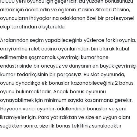
10.000 yeni oyuncu için geçerlidir, bu yüzden bonusunuzu
almak için acele edin ve eğlenin. Casino Siteleri Casino,
oyuncuların ihtiyaçlarına odaklanan özel bir profesyonel
ekip tarafından oluşturuldu.
Aralarından seçim yapabileceğiniz yüzlerce farklı oyunla,
en iyi online rulet casino oyunlarından biri olarak kabul
edilmemize şaşmamalı. Çevrimiçi kumarhane
endüstrisinde bir öncüyüz ve dünyanın en büyük çevrimiçi
kumar tedarikçisinin bir parçasıyız. Bu slot oyununda,
oyunu oynadıkça ek bonuslar kazanabileceğiniz 2 bonus
oyunu bulunmaktadır. Ancak bonus oyununu
oynayabilmek için minimum sayıda kazanmanız gerekir.
Heyecan verici oyunlar, ödüllendirici bonuslar ve yeni
ikramiyeler için. Para yatırdıktan ve size en uygun olanı
seçtikten sonra, size ilk bonus teklifiniz sunulacaktır.