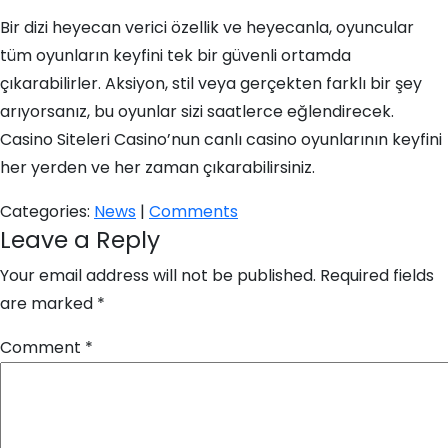
Bir dizi heyecan verici özellik ve heyecanla, oyuncular
tüm oyunların keyfini tek bir güvenli ortamda
çıkarabilirler. Aksiyon, stil veya gerçekten farklı bir şey
arıyorsanız, bu oyunlar sizi saatlerce eğlendirecek.
Casino Siteleri Casino’nun canlı casino oyunlarının keyfini
her yerden ve her zaman çıkarabilirsiniz.
Categories:
News
|
Comments
Leave a Reply
Your email address will not be published.
Required fields
are marked
*
Comment
*