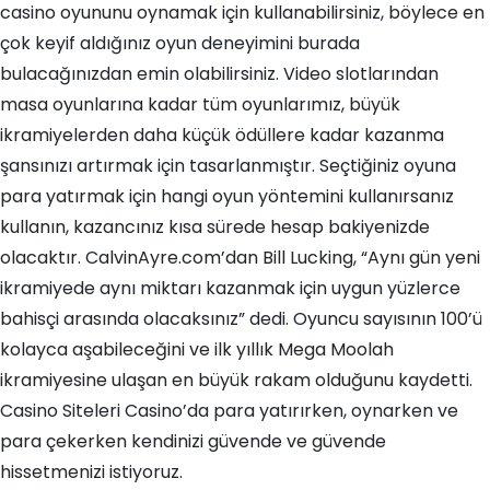
casino oyununu oynamak için kullanabilirsiniz, böylece en
çok keyif aldığınız oyun deneyimini burada
bulacağınızdan emin olabilirsiniz. Video slotlarından
masa oyunlarına kadar tüm oyunlarımız, büyük
ikramiyelerden daha küçük ödüllere kadar kazanma
şansınızı artırmak için tasarlanmıştır. Seçtiğiniz oyuna
para yatırmak için hangi oyun yöntemini kullanırsanız
kullanın, kazancınız kısa sürede hesap bakiyenizde
olacaktır. CalvinAyre.com’dan Bill Lucking, “Aynı gün yeni
ikramiyede aynı miktarı kazanmak için uygun yüzlerce
bahisçi arasında olacaksınız” dedi. Oyuncu sayısının 100’ü
kolayca aşabileceğini ve ilk yıllık Mega Moolah
ikramiyesine ulaşan en büyük rakam olduğunu kaydetti.
Casino Siteleri Casino’da para yatırırken, oynarken ve
para çekerken kendinizi güvende ve güvende
hissetmenizi istiyoruz.