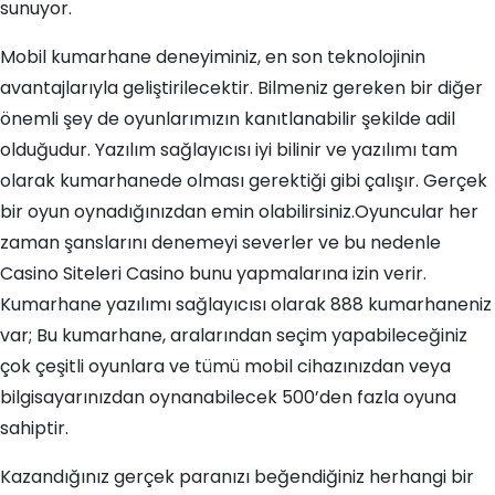
sunuyor.
Mobil kumarhane deneyiminiz, en son teknolojinin
avantajlarıyla geliştirilecektir. Bilmeniz gereken bir diğer
önemli şey de oyunlarımızın kanıtlanabilir şekilde adil
olduğudur. Yazılım sağlayıcısı iyi bilinir ve yazılımı tam
olarak kumarhanede olması gerektiği gibi çalışır. Gerçek
bir oyun oynadığınızdan emin olabilirsiniz.Oyuncular her
zaman şanslarını denemeyi severler ve bu nedenle
Casino Siteleri Casino bunu yapmalarına izin verir.
Kumarhane yazılımı sağlayıcısı olarak 888 kumarhaneniz
var; Bu kumarhane, aralarından seçim yapabileceğiniz
çok çeşitli oyunlara ve tümü mobil cihazınızdan veya
bilgisayarınızdan oynanabilecek 500’den fazla oyuna
sahiptir.
Kazandığınız gerçek paranızı beğendiğiniz herhangi bir