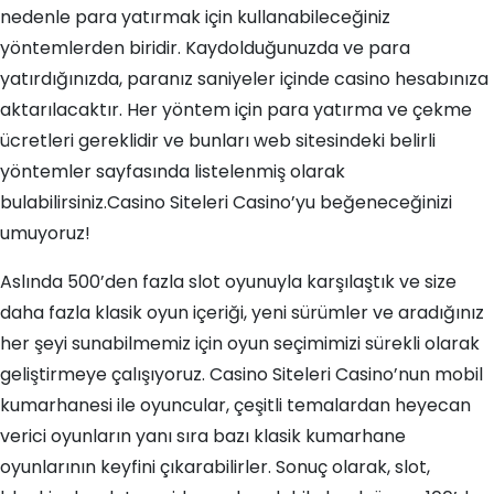
nedenle para yatırmak için kullanabileceğiniz
yöntemlerden biridir. Kaydolduğunuzda ve para
yatırdığınızda, paranız saniyeler içinde casino hesabınıza
aktarılacaktır. Her yöntem için para yatırma ve çekme
ücretleri gereklidir ve bunları web sitesindeki belirli
yöntemler sayfasında listelenmiş olarak
bulabilirsiniz.Casino Siteleri Casino’yu beğeneceğinizi
umuyoruz!
Aslında 500’den fazla slot oyunuyla karşılaştık ve size
daha fazla klasik oyun içeriği, yeni sürümler ve aradığınız
her şeyi sunabilmemiz için oyun seçimimizi sürekli olarak
geliştirmeye çalışıyoruz. Casino Siteleri Casino’nun mobil
kumarhanesi ile oyuncular, çeşitli temalardan heyecan
verici oyunların yanı sıra bazı klasik kumarhane
oyunlarının keyfini çıkarabilirler. Sonuç olarak, slot,