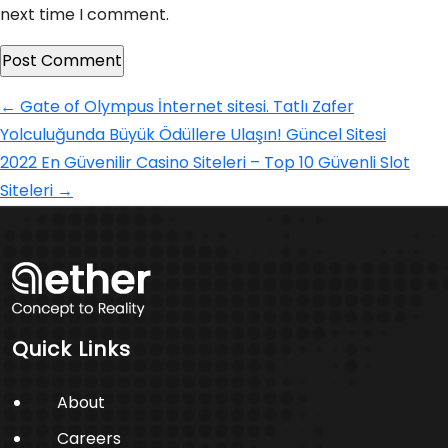
next time I comment.
Post
←
Gate of Olympus İnternet sitesi. Tatlı Zafer
navigation
Yolculuğunda Büyük Ödüllere Ulaşın! Güncel Sitesi
2022 En Güvenilir Casino Siteleri – Top 10 Güvenli Slot
Siteleri
→
Quick Links
About
Careers