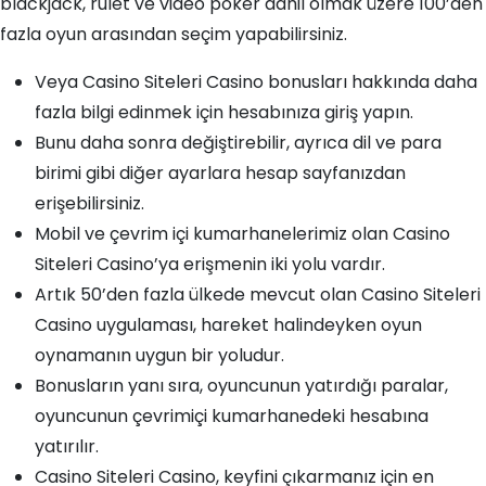
blackjack, rulet ve video poker dahil olmak üzere 100’den
fazla oyun arasından seçim yapabilirsiniz.
Veya Casino Siteleri Casino bonusları hakkında daha
fazla bilgi edinmek için hesabınıza giriş yapın.
Bunu daha sonra değiştirebilir, ayrıca dil ve para
birimi gibi diğer ayarlara hesap sayfanızdan
erişebilirsiniz.
Mobil ve çevrim içi kumarhanelerimiz olan Casino
Siteleri Casino’ya erişmenin iki yolu vardır.
Artık 50’den fazla ülkede mevcut olan Casino Siteleri
Casino uygulaması, hareket halindeyken oyun
oynamanın uygun bir yoludur.
Bonusların yanı sıra, oyuncunun yatırdığı paralar,
oyuncunun çevrimiçi kumarhanedeki hesabına
yatırılır.
Casino Siteleri Casino, keyfini çıkarmanız için en