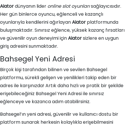
Aiator
dünyanın lider
online slot oyunları
sağlayıcısıdır.
Her gün binlerce oyuncu, eğlenceli ve kazançlı
oyunlarıyla kendilerini ağırlayan
Aiator
platformunda
buluşmaktadır. Sınırsız eğlence, yüksek kazanç fırsatları
ve güvenilir oyun deneyimi için
Aiator
sizlere en uygun
giriş adresini sunmaktadır.
Bahsegel Yeni Adresi
Birçok kişi tarafından bilinen ve sevilen Bahsegel
platformu, sürekli gelişen ve yenilikleri takip eden bir
adres ile karşınızda! Artık daha hızlı ve pratik bir şekilde
erişebileceğiniz Bahsegel Yeni Adresi ile sınırsız
eğlenceye ve kazanca adım atabilirsiniz.
Bahsegel’ın yeni adresi, güvenilir ve kullanıcı dostu bir
platform sunarak herkesin kolaylıkla erişebilmesini