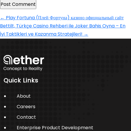
Post
←
Play Fortuna (Плей Фортуна) казино официальный сайт
navigation
Bettilt, Türkçe Casino Rehberi ile Joker Bahis Oyna – En
İyi Taktikleri ve Kazanma Stratejileri!
→
Quick Links
About
Careers
Contact
Enterprise Product Development