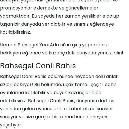
promosyonlar eklemekte ve güncellemeler
yapmaktadır. Bu sayede her zaman yeniliklerle dolup
taşan bir dünyada yer alabilir ve sınırsız eğlenceye
katılabilirsiniz.
Hemen Bahsegel Yeni Adresi’ne giriş yaparak sizi
bekleyen eğlence ve kazanç dolu dünyada yerinizi alın!
Bahsegel Canlı Bahis
Bahsegel Canlı Bahis bölümünde heyecan dolu anlar
sizleri bekliyor! Bu bölümde, uçak temalı çeşitli bahis
oyunlarına katılabilir ve büyük kazançlar elde
edebilirsiniz. Bahsegel Canlı Bahis, dünyanın dört bir
yanından gelen oyuncularla rekabet etme şansını
sunuyor ve size gerçek bir kumarhane deneyimi
yaşatıyor.