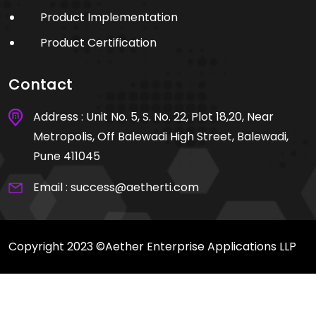
Product Implementation
Product Certification
Contact
Address : Unit No. 5, S. No. 22, Plot 18,20, Near
Metropolis, Off Balewadi High Street, Balewadi,
Pune 411045
Email :
success@aetherti.com
Copyright 2023 ©Aether Enterprise Applications LLP