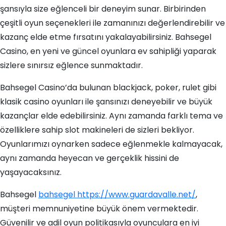
şansıyla size eğlenceli bir deneyim sunar. Birbirinden
çeşitli oyun seçenekleri ile zamanınızı değerlendirebilir ve
kazanç elde etme fırsatını yakalayabilirsiniz. Bahsegel
Casino, en yeni ve güncel oyunlara ev sahipliği yaparak
sizlere sınırsız eğlence sunmaktadır.
Bahsegel Casino’da bulunan blackjack, poker, rulet gibi
klasik casino oyunları ile şansınızı deneyebilir ve büyük
kazançlar elde edebilirsiniz. Aynı zamanda farklı tema ve
özelliklere sahip slot makineleri de sizleri bekliyor.
Oyunlarımızı oynarken sadece eğlenmekle kalmayacak,
aynı zamanda heyecan ve gerçeklik hissini de
yaşayacaksınız.
Bahsegel
bahsegel https://www.guardavalle.net/
,
müşteri memnuniyetine büyük önem vermektedir.
Güvenilir ve adil oyun politikasıyla oyunculara en iyi