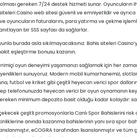
e olması gereken 7/24 destek hizmeti sunar. Oyuncuların i
 siteleri Casino web sitesi güvenli ve emniyetlidir ve ayrıc
n ve oyuncuların faturalarını, para yatırma ve çekme işleml
anıtlayan bir SSS sayfası da sağlarlar.
 oyunla burada asla sıkılmayacaksınız. Bahis siteleri Casin
 nakit eşleştirme bonusu kazanın.
çevrimiçi oyun deneyimi yaşamanızı sağlamak için her zaman
yenilikleri sunuyoruz. Modern mobil kumarhanemiz, slotlar
a, futbol ve kriket gibi çeşitli heyecan verici spor dallar
e, cep telefonunuzda heyecan verici bir oyun oynamanın k
z gereken minimum depozito basit olduğu kadar kolaydır: s
 çekecek çeşitli promosyonlarla Canlı Spor Bahislerini risk 
kinliklerine anında kazanma bahislerinin yanı sıra spor bahi
anslanmıştır, eCOGRA tarafından lisanslanmıştır ve tüm çev