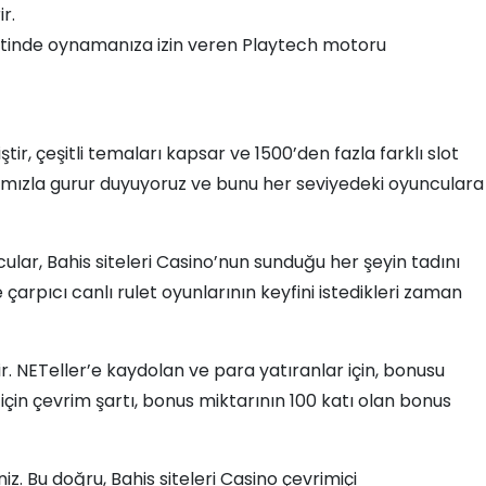
r.
tinde oynamanıza izin veren Playtech motoru
r, çeşitli temaları kapsar ve 1500’den fazla farklı slot
arımızla gurur duyuyoruz ve bunu her seviyedeki oyunculara
lar, Bahis siteleri Casino’nun sunduğu her şeyin tadını
e çarpıcı canlı rulet oyunlarının keyfini istedikleri zaman
r. NETeller’e kaydolan ve para yatıranlar için, bonusu
in çevrim şartı, bonus miktarının 100 katı olan bonus
iz. Bu doğru, Bahis siteleri Casino çevrimiçi