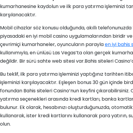
kumarhanesine kaydolun ve ilk para yatırma işleminizi t
karşılanacaktır.
Mobil cihazlar söz konusu olduğunda, akıllı telefonunuzda
piyasadaki en iyi mobil casino uygulamalarından biridir v
çevrimiçi kumarhaneler, oyuncuların parayla
en iyi bahis s
kullanımıyla, en ünlüsü Las Vegas’ta olan gerçek kumarha
değildir. Bir sürü sahte web sitesi var.Bahis siteleri Ca
Bu teklif, ilk para yatırma işleminizi yaptığınız tarihten 
işleminizi karşılayacaktır. Eşleşen bonus 30 gün içinde bi
fonundan Bahis siteleri Casino’nun keyfini çıkarabilirsin
yatırma seçenekleri arasında kredi kartları, banka kartla
bulunur. Ek olarak, hesabınızı oluşturduğunuzda, otomati
kullanarak, ister kredi kartlarını kullanarak para yatır
olun.