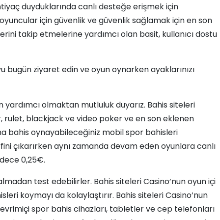
htiyaç duyduklarında canlı desteğe erişmek için
a oyuncular için güvenlik ve güvenlik sağlamak için en son
erini takip etmelerine yardımcı olan basit, kullanıcı dostu
o’yu bugün ziyaret edin ve oyun oynarken ayaklarınızı
 yardımcı olmaktan mutluluk duyarız. Bahis siteleri
, rulet, blackjack ve video poker ve en son eklenen
ına bahis oynayabileceğiniz mobil spor bahisleri
eyfini çıkarırken aynı zamanda devam eden oyunlara canlı
adece 0,25€.
almadan test edebilirler. Bahis siteleri Casino’nun oyun içi
sleri koymayı da kolaylaştırır. Bahis siteleri Casino’nun
rimiçi spor bahis cihazları, tabletler ve cep telefonları