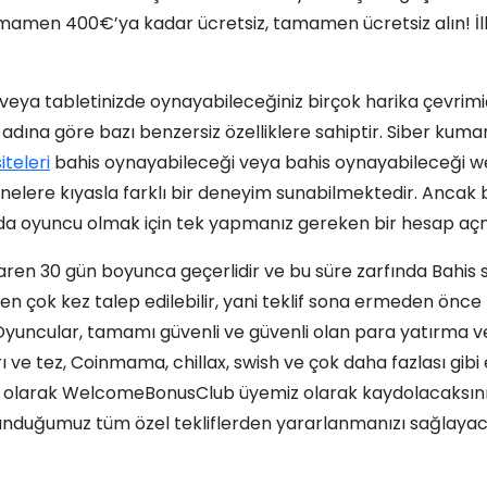
amamen 400€’ya kadar ücretsiz, tamamen ücretsiz alın! İl
 veya tabletinizde oynayabileceğiniz birçok harika çevrimi
e adına göre bazı benzersiz özelliklere sahiptir. Siber ku
iteleri
bahis oynayabileceği veya bahis oynayabileceği web 
nelere kıyasla farklı bir deneyim sunabilmektedir. Ancak 
sino’da oyuncu olmak için tek yapmanız gereken bir hesap a
itibaren 30 gün boyunca geçerlidir ve bu süre zarfında Bahis
rden çok kez talep edilebilir, yani teklif sona ermeden ön
iz. Oyuncular, tamamı güvenli ve güvenli olan para yatırma
rı ve tez, Coinmama, chillax, swish ve çok daha fazlası gi
k olarak WelcomeBonusClub üyemiz olarak kaydolacaksınız. 
ın, sunduğumuz tüm özel tekliflerden yararlanmanızı sağla