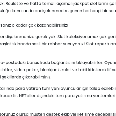
ck, Roulette ve hatta temalı aşamalı jackpot slotlarını içeri
luluğu konusunda endişelenmeden günün herhangi bir saa
rsanız o kadar çok kazanabilirsiniz!
endişelenmenize gerek yok. Slot koleksiyonumuz çok genişti
 başlattıklarında sesli bir rehber sunuyoruz! Slot repertu
-postadaki bonus kodu bağlantısını tıklayabilirler. Oyuncu
otlar, video poker, blackjack, rulet ve tabii ki interaktif v
şekillerde çıkarabilirsiniz.
arında para yatıran tüm yeni oyuncular için talep edilebili
cektir. NETeller dışındaki tüm para yatırma yöntemleri iç
sorunuz olursa müşteri destek ekibiyle iletişime geçebilirsin