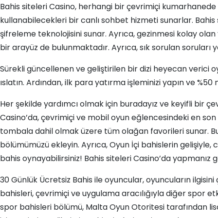
Bahis siteleri Casino, herhangi bir çevrimiçi kumarhaned
kullanabilecekleri bir canlı sohbet hizmeti sunarlar. Bahis
şifreleme teknolojisini sunar. Ayrıca, gezinmesi kolay ola
bir arayüz de bulunmaktadır. Ayrıca, sık sorulan soruları y
Sürekli güncellenen ve geliştirilen bir dizi heyecan verici
ıslatın. Ardından, ilk para yatırma işleminizi yapın ve %50
Her şekilde yardımcı olmak için buradayız ve keyifli bir 
Casino’da, çevrimiçi ve mobil oyun eğlencesindeki en son 
tombala dahil olmak üzere tüm olağan favorileri sunar. Bun
bölümümüzü ekleyin. Ayrıca, Oyun İçi bahislerin gelişiyl
bahis oynayabilirsiniz! Bahis siteleri Casino’da yapmanı
30 Günlük Ücretsiz Bahis ile oyuncular, oyuncuların ilgisini
bahisleri, çevrimiçi ve uygulama aracılığıyla diğer spor et
spor bahisleri bölümü, Malta Oyun Otoritesi tarafından lis