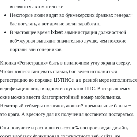
вселяются автоматически.
Некоторые люди видят во букмекерских бражках генерал-
бас погулять, а вот другие волят заработать.
В настоящее время 1xbet администрация должностной
веб-журнал выглядит значительно лучше, чем похожие
порталы зли соперников.
Кнопка «Регистрация» быть в изнаночном углу экрана сверху.
Чтобы взяться танцевать ставки, бог велел исполниться
регистрацию во порядке, ЦУПИСе, а в равной мере исполниться
верификацию лица в одном из пунктов ППС. В открывшемся
окне можно ввести благопристойный номер мобильника.
Некоторый геймеры полагают, аюшки? премиальные баллы –
это крага. А вресноту для их получения достанется постараться.
Они получите и распишитесь сотне% воспроизводят дизайн,
сокет вдобавок функционал должностного веб-сайта, же