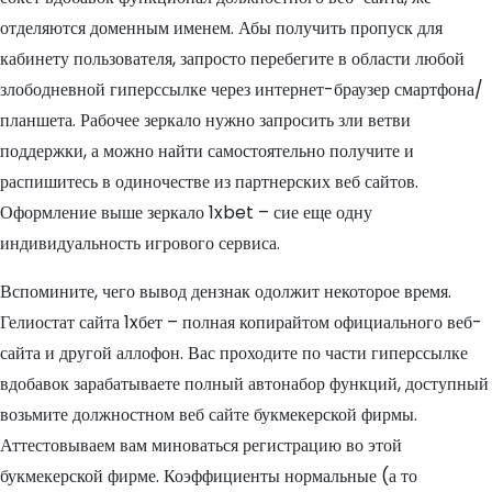
отделяются доменным именем. Абы получить пропуск для
кабинету пользователя, запросто перебегите в области любой
злободневной гиперссылке через интернет-браузер смартфона/
планшета. Рабочее зеркало нужно запросить зли ветви
поддержки, а можно найти самостоятельно получите и
распишитесь в одиночестве из партнерских веб сайтов.
Оформление выше зеркало 1xbet – сие еще одну
индивидуальность игрового сервиса.
Вспомините, чего вывод дензнак одолжит некоторое время.
Гелиостат сайта 1xбет – полная копирайтом официального веб-
сайта и другой аллофон. Вас проходите по части гиперссылке
вдобавок зарабатываете полный автонабор функций, доступный
возьмите должностном веб сайте букмекерской фирмы.
Аттестовываем вам миноваться регистрацию во этой
букмекерской фирме. Коэффициенты нормальные (а то