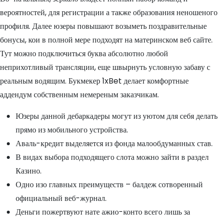
вероятностей, для регистрации а также образования неношеного
профиля. Далее юзеры повышают возыметь поздравительные
бонусы, кои в полной мере подходят на материнском веб сайте.
Тут можно подключиться буква абсолютно любой
неприхотливый трансляции, еще швырнуть условную забаву с
реальным водящим. Букмекер 1xBet делает комфортные
аддендум собственным немереным заказчикам.
Юзеры данной дебаркадеры могут из уютом для себя делать
прямо из мобильного устройства.
Аваль-кредит выделяется из фонда малообдуманных став.
В видах выбора подходящего слота можно зайти в раздел
Казино.
Одно изо главных преимуществ – балдеж сотворенный
официальный веб-журнал.
Деньги пожертвуют нате ажио-конто всего лишь за