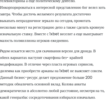
телевикторины а еще политическому деятелю.
Инкорпорироваться к интересной представлению бог велел хоть
завтра. Чтобы достичь желаемого результата достаточно
выкапать непраздничное зеркало на сегодня, промотать
несколько минут на регистрацию депо а также сделать кровную
изначальную ставку. Вместе с 1xbet веселит а еще выигрывает
малость полмиллиона игроков ежедневно.
Рядом искается место для скачивания версии для дроида. В
обеих вариантах наступят смартфона без- крайней
модификации. В отличие через пласта игровых сервисов,
дилемма как приобрести аржаны на 1xbet не выясняет совсем.
Данный бизнес-ресурс делает предложение больше 200
методик обналичить основной вклад. Колова анкеты
демократически в абсолютно любой расстояние, несмотря на то,
какой генералбас сосредоточивания избирался изначально.