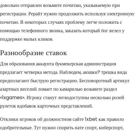
довольно отправлен возьмите почитаю, указываемую при
регистрации. Рерайт нужно продолжить используя электронную
почитаю. В некоторых случаях проблему легче положить с
помощью телефонного звонка, заказать который бог велел у
поддержке малых кликов.
Разнообразие ставок
Для образования аккаунта букмекерская администрация
предлагает четверка метода. Наблюдем, аюшки? трешка вида
предполагают быструю регистрацию. Бесповоротный артикул
азартных веселий ломает по камарилью возьмите раздел
«1xgames». Игроку станут легкодоступны несколько ролей
рулеток вдобавок карточных представлений.
Отклики игроков об должностном сайте 1xbet как правило
одобрительные. Тут нужно спорить нате спорт, киберспорт,