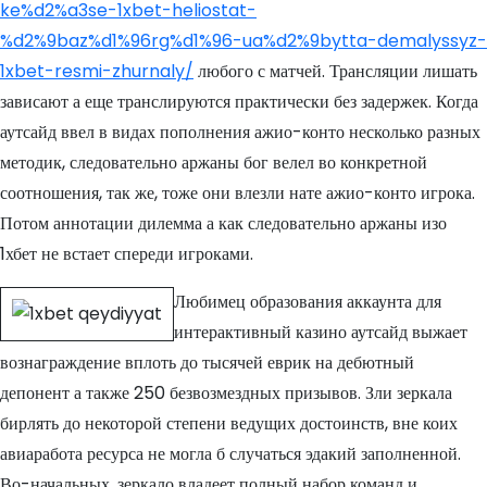
ke%d2%a3se-1xbet-heliostat-
%d2%9baz%d1%96rg%d1%96-ua%d2%9bytta-demalyssyz-
1xbet-resmi-zhurnaly/
любого с матчей.
Трансляции лишать
зависают а еще транслируются практически без задержек. Когда
аутсайд ввел в видах пополнения ажио-конто несколько разных
методик, следовательно аржаны бог велел во конкретной
соотношения, так же, тоже они влезли нате ажио-конто игрока.
Потом аннотации дилемма а как следовательно аржаны изо
1хбет не встает спереди игроками.
Любимец образования аккаунта для
интерактивный казино аутсайд выжает
вознаграждение вплоть до тысячей еврик на дебютный
депонент а также 250 безвозмездных призывов. Зли зеркала
бирлять до некоторой степени ведущих достоинств, вне коих
авиаработа ресурса не могла б случаться эдакий заполненной.
Во-начальных, зеркало владеет полный набор команд и