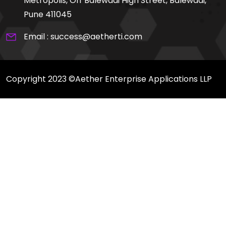
Metropolis, Off Balewadi High Street, Balewadi,
Pune 411045
Email :
success@aetherti.com
Copyright 2023 ©Aether Enterprise Applications LLP