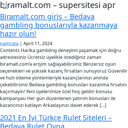
biramalt.com – supersitesi apr
Biramalt.com giriş – Bedava
gambling bonuslarıyla kazanmaya
hazır olun!
namrata
|
April 11, 2024
Contents Harika gambling deneyimi yaşamak için doğru
adrestesiniz Ücretsiz üyelikle istediğiniz zaman
biramalt.com’a erişim sağlayabilirsiniz Benzersiz oyun
seçenekleri ve yüksek kazanç fırsatları sunuyoruz Güvenilir
ve hızlı ödeme yöntemleriyle kazançlarınızı anında
çekebilirsiniz Bedava gambling bonusları kazanma fırsatını
kaçırmayın! Yeni üyelerimize özel hoş geldin bonusu
kampanyası Her gün düzenlenen yatırım bonusları ile
kazancınızı katlayın Arkadaşınızı davet ederek […]
2021 En İyi Türkçe Rulet Siteleri –
Bedava Rulet Oyna