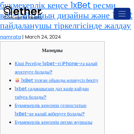
букмекерлік кеңсе 1xBet ресми
веб-сайтының дизайны және 1xBet
пайдаланушы тіркелгісінде жалдау
namrata
|
March 24, 2024
Мазмұны
Кіші Ресейде 1xbet-ті iPhone-ға қалай
жүктеуге болады?
1xBet тозған ойынды өлшеусіз бекіту
1xbet садақшысын дәл қазір қайдан
табуға болады?
Букмекерлік кеңсенің гелиостатын
1xBet-ке қалай жіберуге болады?
Букмекерлік кеңсенің ресми журналы