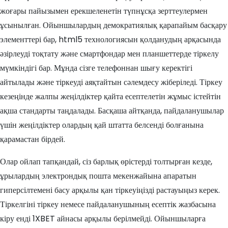
жоғары пайызымен ерекшеленетін түпнұсқа зерттеулермен
ұсынылған. Ойыншылардың демократиялық қарапайым басқару
элементтері бар, html5 технологиясын қолданудың арқасында
әзірлеуді тоқтату және смартфондар мен планшеттерде тіркелу
мүмкіндігі бар. Мұнда сізге телефоннан шығу керектігі
айтылады және тіркеуді аяқтайтын сәлемдесу жіберіледі. Тіркеу
кезеңінде жалпы жеңілдіктер қайта есептелетін жұмыс істейтін
ақша стандарты таңдалады. Басқаша айтқанда, пайдаланушылар
үшін жеңілдіктер олардың қай штатта белсенді болғанына
қарамастан бірдей.
Олар ойлап тапқандай, сіз барлық өрістерді толтырған кезде,
ұрылардың электрондық пошта мекенжайына апаратын
гиперсілтемені басу арқылы қан тіркеуіңізді растауыңыз керек.
Тіркелгіні тіркеу немесе пайдаланушының есептік жазбасына
кіру енді 1XBET айнасы арқылы берілмейді. Ойыншыларға