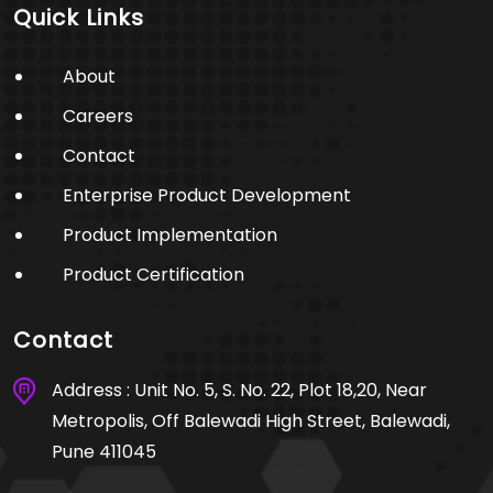
Quick Links
About
Careers
Contact
Enterprise Product Development
Product Implementation
Product Certification
Contact
Address : Unit No. 5, S. No. 22, Plot 18,20, Near
Metropolis, Off Balewadi High Street, Balewadi,
Pune 411045