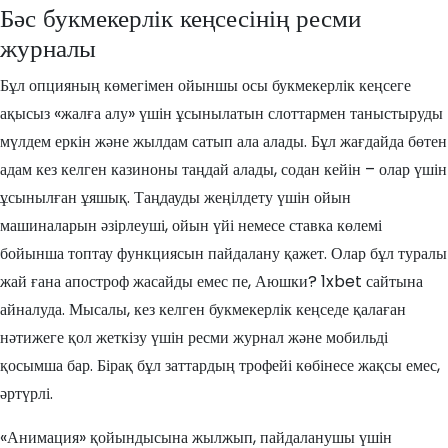
Бәс букмекерлік кеңсесінің ресми
журналы
Бұл опцияның көмегімен ойыншы осы букмекерлік кеңсеге
ақысыз «жалға алу» үшін ұсынылатын слоттармен таныстыруды
мүлдем еркін және жылдам сатып ала алады. Бұл жағдайда бөтен
адам кез келген казиноны таңдай алады, содан кейін – олар үшін
ұсынылған ұяшық. Таңдауды жеңілдету үшін ойын
машиналарын әзірлеуші, ойын үйі немесе ставка көлемі
бойынша топтау функциясын пайдалану қажет. Олар бұл туралы
жай ғана апостроф жасайды емес пе, Аюшки? 1xbet сайтына
айналуда. Мысалы, кез келген букмекерлік кеңседе қалаған
нәтижеге қол жеткізу үшін ресми журнал және мобильді
қосымша бар. Бірақ бұл заттардың трофейі көбінесе жақсы емес,
әртүрлі.
«Анимация» қойындысына жылжып, пайдаланушы үшін