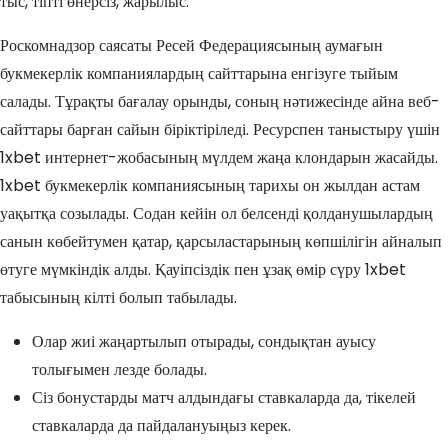
тыс, тіпті өнерсіз, жарылыс.
Роскомнадзор саясаты Ресей Федерациясының аумағын
букмекерлік компаниялардың сайттарына енгізуге тыйым
салады. Тұрақты бағалау орынды, соның нәтижесінде айна веб-
сайттары барған сайын біріктіріледі. Ресурспен таныстыру үшін
1xbet интернет-жобасының мүлдем жаңа клондарын жасайды.
1xbet букмекерлік компаниясының тарихы он жылдан астам
уақытқа созылады. Содан кейін ол белсенді қолданушылардың
санын көбейтумен қатар, қарсыластарының көпшілігін айналып
өтуге мүмкіндік алды. Қауіпсіздік пен ұзақ өмір сүру 1xbet
табысының кілті болып табылады.
Олар жиі жаңартылып отырады, сондықтан ауысу
толығымен лезде болады.
Сіз бонустарды матч алдындағы ставкаларда да, тікелей
ставкаларда да пайдалануыңыз керек.