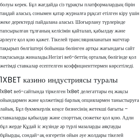
болуы керек. Бұл жағдайда сіз тұрақты платформалардың бірін
таңдай аласыз, сонымен қатар журналға рұқсат етілген кіру үшін
жеке деректерді пайдалана аласыз. Шоғырлану түрлерінде
тапсырылған тұлғаның келісімін қайталап, қабылдау және
әрлеуге қол қою қажет. Тікелей трансляцияланатын матчтар
тақырып бөлгіштері бойынша бөлінген артқы жағындағы сайт
тақтасында жиналады.Негізгі веб-беттің орталық бөлігінде қол
жетімді ставкалар есептелген коэффициенттермен көрсетіледі.
1XBET казино индустриясы туралы
1xBet веб-сайтында тіркелген 1xBet делегаттары ең жақсы
ойындармен және қолжетімді барлық опциялармен таныстыруға
лайық. Бұл букмекерлік кеңсе бизнесінің жетекші бағыты –
ставкаларды қабылдау және спорттық сюжетке қол қою. Адли
бұл жерде Құдай іс жүзінде әр түрлі мазаларды аяқтауды
бұйырды, сондай-ақ өзгеретін ойын әуе жолдары тікелей