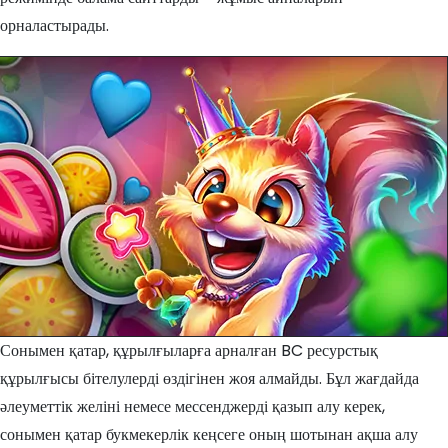
орналастырады.
Сонымен қатар, құрылғыларға арналған BC ресурстық
құрылғысы бітелулерді өздігінен жоя алмайды. Бұл жағдайда
әлеуметтік желіні немесе мессенджерді қазып алу керек,
сонымен қатар букмекерлік кеңсеге оның шотынан ақша алу