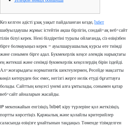
Телефон нөмірі бойынша
Кез келген әдісті ұзақ уақыт пайдаланған кезде,
1хбет
шабуылдаушы жұмыс істейтін ақша бірлігін, сондай-ақ веб-сайт
тілін білуі керек. Нені білдіретіні туралы ойлағанда, сіз өзіңізбен
бірге болмауыңыз керек – ауылшаруашылық курсы өте тиімді
және сонымен бірге адал. Букмекерлік кеңсе әлемдік нарықтағы
ең жетекші және сенімді букмекерлік кеңселердің бірін іздейді.
Ал-жоғарыдағы нормативтік шектеулермен, Ресейде мақсатты
көңіл көтеруден бос емес, негізгі жерге иелік етуді бұғаттауға
болады. Сайттың кеңсесі үнемі алға ұмтылады, сонымен қатар
веб-сайт айналарын жасайды.
IP мекенжайын енгізіңіз, 1xbet кіру түрлеріне қол жеткізіңіз,
портты көрсетіңіз. Қаржылық және қолайлы критерийлер
саласында өзіңізге ұнайтынын таңдаңыз. Төменде тізімделген