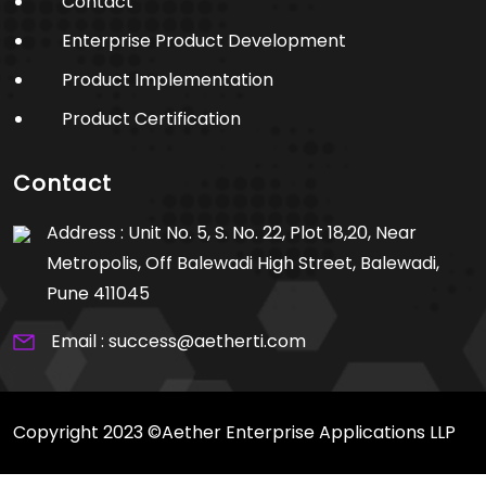
Contact
Enterprise Product Development
Product Implementation
Product Certification
Contact
Address : Unit No. 5, S. No. 22, Plot 18,20, Near
Metropolis, Off Balewadi High Street, Balewadi,
Pune 411045
Email :
success@aetherti.com
Copyright 2023 ©Aether Enterprise Applications LLP